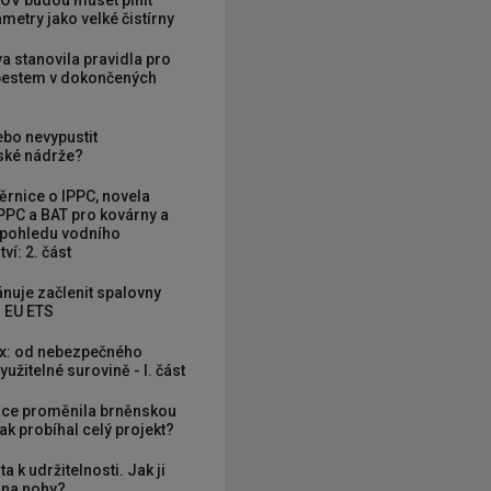
OV budou muset plnit
metry jako velké čistírny
va stanovila pravidla pro
zbestem v dokončených
ebo nevypustit
ké nádrže?
rnice o IPPC, novela
PPC a BAT pro kovárny a
 pohledu vodního
ví: 2. část
nuje začlenit spalovny
 EU ETS
x: od nebezpečného
užitelné surovině - I. část
ce proměnila brněnskou
ak probíhal celý projekt?
ta k udržitelnosti. Jak ji
í na nohy?