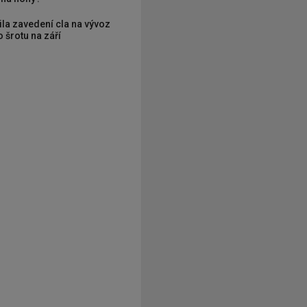
ila zavedení cla na vývoz
 šrotu na září