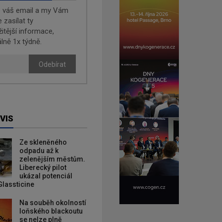
e váš email a my Vám
zasílat ty
žitější informace,
lně 1x týdně.
Odebírat
VIS
Ze skleněného
odpadu až k
zelenějším městům.
Liberecký pilot
ukázal potenciál
Glassticine
Na souběh okolností
loňského blackoutu
se nelze plně