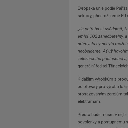
Evropská unie podle Pařížs
sektory, přičemž země EU 
„Je potřeba si uvědomit, že
emisí CO2 zanedbatelný, a 
průmyslu by nebylo možné 
neobejdeme. Ať už hovoříme
železničního příslušenství,
generální ředitel Třinecký
K dalším výrobkům z produk
polotovary pro výrobu ložis
prosazovaným zdrojům takz
elektrárnám.
Přesto bude muset v nejbli
povolenky a postupnému s