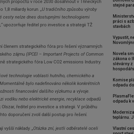
Domovní Č
žných propočtů v roce 2030 dosáhnout v Třineckých
stejné para
o 1,8 miliardy korun.
„U tradičního způsobu výroby
Ministerst
dné cesty nelze dnes dostupnými technologiemi
práci s a
,“
upozorňuje ředitel pro investice a strategii TŽ
stavbách
Vypustit, n
Novomlýns
yní členem strategického fóra pro řešení významných
Novela smě
pského zájmu
(IPCEI – Important Projects of Common
zákona o I
tně strategického fóra Low CO2 emissions Industry.
slévárny z
hospodářst
íčové technologie v
oblasti hutního, chemického a
Komise plá
Momentálně bylo nadefinováno několik konkrétních
odpadu do
ožnosti financování dalšího výzkumu a vývoje.
PlasmaFle
zi vodíku nebo elektrické energie, recyklace odpadů
odpadu k vy
Olszar, ředitel pro investice a strategii. V průběhu
Moderniza
hto doporučení zvolí další postup pro řešení.
teplárnu. J
í vyšší náklady.
„Otázka zní, jestli odběratelé oceli
Vlastní ces
sport stav