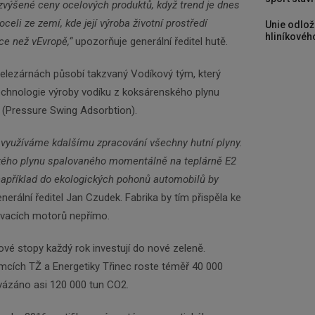
zvýšené ceny ocelových produktů, když trend je dnes
oceli ze zemí, kde její výroba životní prostředí
Unie odlož
hliníkového
ce než v
Evropě,“
upozorňuje generální ředitel hutě.
elezárnách působí takzvaný Vodíkový tým, který
echnologie výroby vodíku z koksárenského plynu
 (Pressure Swing Adsorbtion).
 využíváme k
dalšímu zpracování všechny hutní plyny.
kého plynu spalovaného momentálně na teplárně E2
 například do ekologických pohonů automobilů by
erální ředitel Jan Czudek. Fabrika by tím přispěla ke
ovacích motorů nepřímo.
vé stopy každý rok investují do nové zeleně.
cích TŽ a Energetiky Třinec roste téměř 40 000
e vázáno asi 120 000 tun CO2.