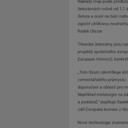
Náklady mají podle předbě
železárnách ročně od 1,1 d
železa a oceli na bázi ru
zajistit uhlíkovou neutralitu
Radek Olszar.
Třinecké železárny jsou n
projektů společného evro
European Interest)
, konkré
„Toto fórum identifikuje kl
cementářského průmyslu. 
doporučení a oblastí pro m
Například metalurgie na bá
a podobně,“
doplňuje Radek 
září Evropská komise z těc
Nové technologie znamenaj