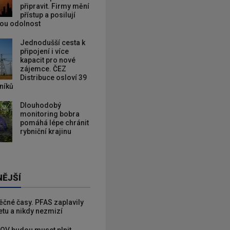
připravit. Firmy mění
přístup a posilují
kou odolnost
Jednodušší cesta k
připojení i více
kapacit pro nové
zájemce. ČEZ
Distribuce osloví 39
zníků
Dlouhodobý
monitoring bobra
pomáhá lépe chránit
rybniční krajinu
NĚJŠÍ
věčné časy. PFAS zaplavily
etu a nikdy nezmizí