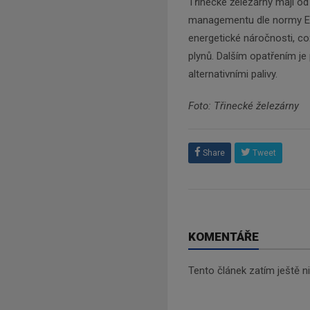
Třinecké železárny mají od
managementu dle normy EN 
energetické náročnosti, co
plynů. Dalším opatřením j
alternativními palivy.
Foto: Třinecké železárny
Share
Tweet
KOMENTÁŘE
Tento článek zatím ještě 