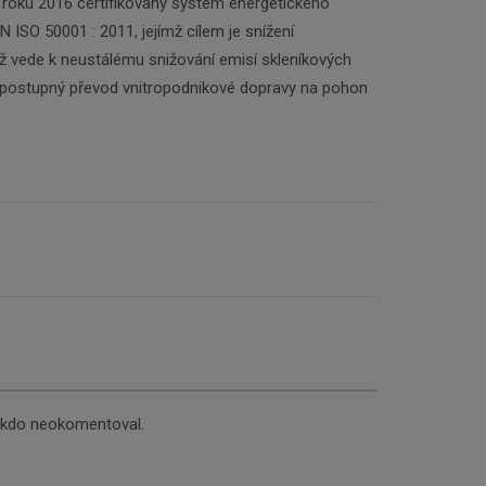
 roku 2016 certifikovaný systém energetického
ISO 50001 : 2011, jejímž cílem je snížení
ž vede k neustálému snižování emisí skleníkových
e postupný převod vnitropodnikové dopravy na pohon
nikdo neokomentoval.