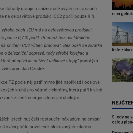
ké dohody usiluje o snížení celkových emisí napříč
energetic
se na celosvětové produkci CO2 podílí pouze 9 %.
 výroba oceli v
EU má na celosvětovou produkci
Newsletter
to pouze 0,7 % podíl. Přičemž bez ocelářského
na snížení CO2 vůbec pracovat. Bez oceli se zkrátka
tisíc záka
Zadejte váš email a my Vám budeme zasílat ty
 o železniční dopravě, tedy výrobě kolejnic a
nejdůležitější informace, maximálně 1x týdně.
 která přispívá ke snížení uhlíkové stopy,“
podotýká
ch železáren Jan Czudek.
Odebírat
ce TŽ podle něj patří mimo jiné například i ocelové
kových kruhů pro větrné elektrárny, která patří k silně
vané zelené energie alternující uhelným
NEJČTE
S jedy na 
žších letech huť čelit rostoucím nákladům na emisní
celou plan
nížováni počtu povolenek alokovaných zdarma.