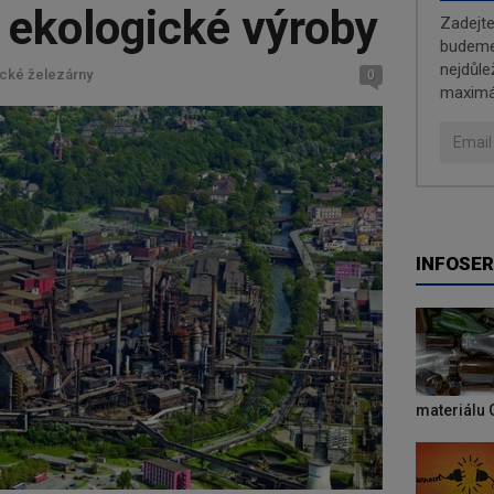
 ekologické výroby
Zadejt
budeme 
nejdůle
ecké železárny
0
maximá
INFOSER
materiálu 