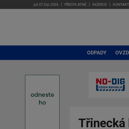
pá 07.Srp 2026
PŘEDPLATNÉ
INZERCE
KONTAKT
ODPADY
OVZD
Třinecká 