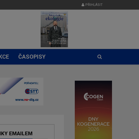
PŘIHLÁSIT
KCE
ČASOPISY
NKY EMAILEM