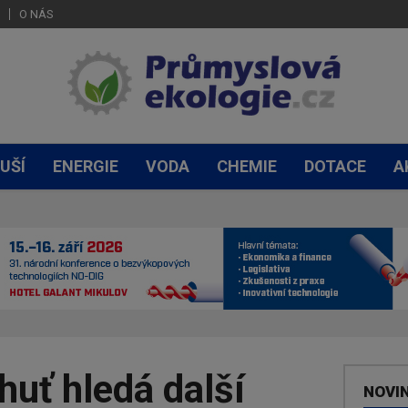
O NÁS
UŠÍ
ENERGIE
VODA
CHEMIE
DOTACE
A
huť hledá další
NOVI