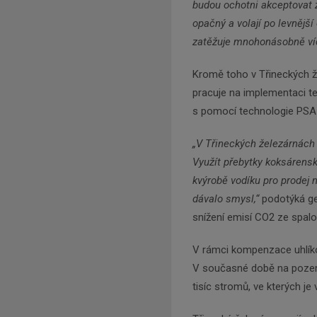
budou ochotni akceptovat 
opačný a volají po levnější 
zatěžuje mnohonásobně ví
Kromě toho v Třineckých ž
pracuje na implementaci t
s pomocí technologie PSA
„V Třineckých železárnách
Využít přebytky koksárens
k
výrobě vodíku pro prodej
dávalo smysl,“
podotýká gen
snížení emisí CO2 ze spal
V rámci kompenzace uhlíko
V současné době na pozem
tisíc stromů, ve kterých j