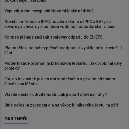
dokončených stavbách
Vypustit, nebo nevypustit Novomlýnské nádrže?
Novela směrnice o IPPC, novela zákona o IPPC a BAT pro
kovárny a slévárny z pohledu vodního hospodářství: 2. část
Komise plánuje začlenit spalovny odpadu do EU ETS
PlasmaFlex: od nebezpečného odpadu k využitelné surovině - I.
část
Modernizace proměnila brněnskou teplárnu. Jak probíhal celý
projekt?
EIA, co to vlastně je a co má společného s prvním přistáním
člověka na Měsíci
Vlastní cesta k udržitelnosti. Jak ji sport staví na nohy?
Unie odložila zavedení cla na vývoz hliníkového šrotu na září
PARTNEŘI