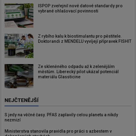
ISPOP zveřejnil nové datové standardy pro
vybrané ohlašovací povinnosti
Z rybího kalu k biostimulantu pro pěstitele.
Doktorandi z MENDELU vyvíjejí přípravek FISHIT
Ze skleněného odpadu až k zelenějším
městům. Liberecký pilot ukázal potenciál
materiálu Glassticine
NEJČTENĚJŠÍ
S jedy na věčné časy. PFAS zaplavily celou planetu a nikdy
nezmizí
Ministerstva stanovila pravidla pro práci s azbestem v