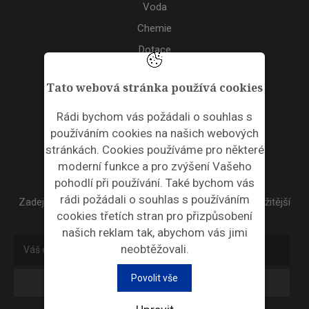
Voda
Chemie
Dotace
Akce
Tato webová stránka používá cookies
TAGS
Rádi bychom vás požádali o souhlas s
používáním cookies na našich webových
ODPADNÍ PLASTY
stránkách. Cookies používáme pro některé
moderní funkce a pro zvýšení Vašeho
NEWSLETTER
pohodlí při používání. Také bychom vás
rádi požádali o souhlas s používáním
Zadejte váš email a my Vám budeme zasílat ty nejdůležitější
cookies třetích stran pro přizpůsobení
informace, maximálně 1x týdně.
našich reklam tak, abychom vás jimi
neobtěžovali.
Povolit vše
Odebírat