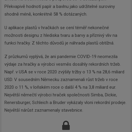
Překvapivě hodnotí papír a bavlnu jako udržitelné suroviny
shodně méně, konkrétně 58 % dotázaných.
U aplikace plastů v hračkách se cení téměř nekonečné
Newsletter
možnosti designu z hlediska tvaru a barvy a příznivý vliv na
funkci hračky. Z těchto důvodů je náhrada plastů obtížná.
Zadejte váš email a my Vám
Z průzkumů vyplývá, že ani pandemie COVID-19 neomezila
budeme zasílat ty nejdůležitější
výdaje za hračky a výrobci vesměs dosáhly rekordních tržeb.
informace, maximálně 1x týdně.
Např. v USA se v roce 2020 zvýšily tržby o 13 % na 28,6 miliard
USD. V sousedním Německu zaznamenali růst tržeb v roce
2020 o 11 %, v loňském roce o další 4 % na 3,8 miliard eur.
Největší němečtí výrobci hraček společnosti Simba, Dickie,
Renersburger, Schleich a Bruder vykázaly vloni rekordní prodeje.
Odebírat
Největší nárůst zaznamenaly stavebnice.