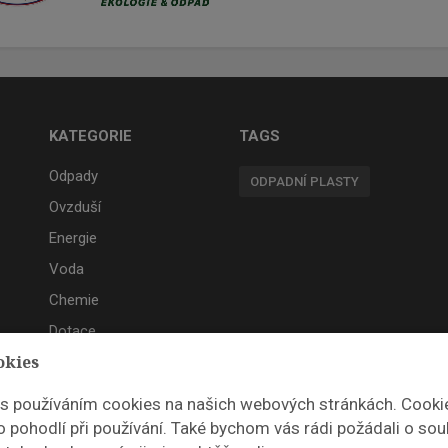
KATEGORIE
TAGS
Odpady
ODPADNÍ PLASTY
Ovzduší
Energie
Voda
Chemie
Dotace
okies
Akce
 s používáním cookies na našich webových stránkách. Cooki
 pohodlí při používání. Také bychom vás rádi požádali o sou