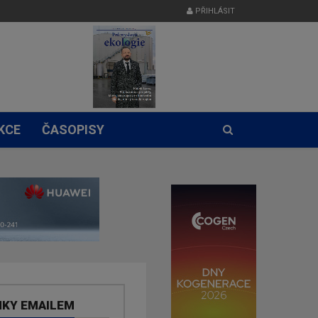
PŘIHLÁSIT
KCE
ČASOPISY
NKY EMAILEM