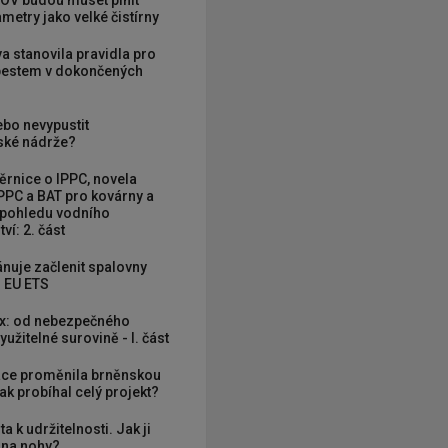
OV budou muset plnit
metry jako velké čistírny
va stanovila pravidla pro
zbestem v dokončených
ebo nevypustit
ké nádrže?
rnice o IPPC, novela
PPC a BAT pro kovárny a
 pohledu vodního
ví: 2. část
nuje začlenit spalovny
 EU ETS
x: od nebezpečného
užitelné surovině - I. část
ce proměnila brněnskou
ak probíhal celý projekt?
ta k udržitelnosti. Jak ji
í na nohy?