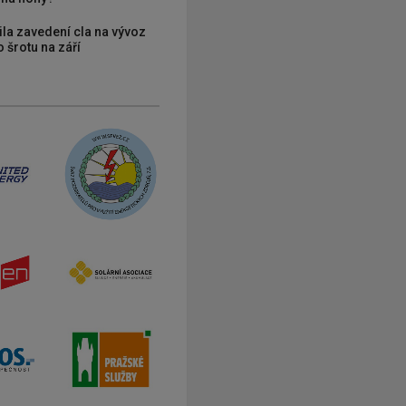
ila zavedení cla na vývoz
 šrotu na září