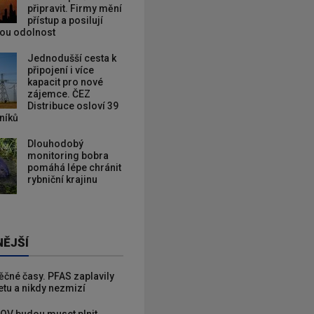
připravit. Firmy mění
přístup a posilují
kou odolnost
Jednodušší cesta k
připojení i více
kapacit pro nové
zájemce. ČEZ
Distribuce osloví 39
zníků
Dlouhodobý
monitoring bobra
pomáhá lépe chránit
rybniční krajinu
NĚJŠÍ
věčné časy. PFAS zaplavily
etu a nikdy nezmizí