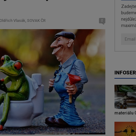
Zadejt
budeme 
nejdůle
 Oldřich Vlasák, SOVAK ČR
0
maximá
INFOSER
materiálu 