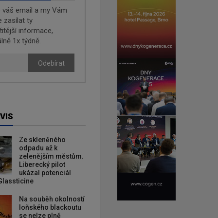
e váš email a my Vám
zasílat ty
žitější informace,
lně 1x týdně.
Odebírat
VIS
Ze skleněného
odpadu až k
zelenějším městům.
Liberecký pilot
ukázal potenciál
Glassticine
Na souběh okolností
loňského blackoutu
se nelze plně