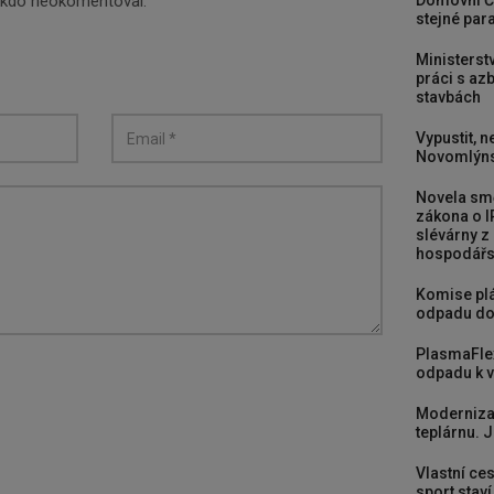
Domovní Č
nikdo neokomentoval.
stejné para
Ministerst
práci s a
stavbách
Vypustit, n
Novomlýns
Novela smě
zákona o I
slévárny z
hospodářst
Komise plá
odpadu do
PlasmaFle
odpadu k vy
Moderniza
teplárnu. J
Vlastní ces
sport stav