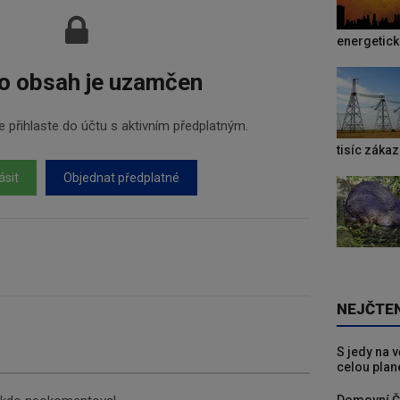
energetic
o obsah je uzamčen
 přihlaste do účtu s aktivním předplatným.
tisíc záka
ásit
Objednat předplatné
NEJČTE
S jedy na 
celou plan