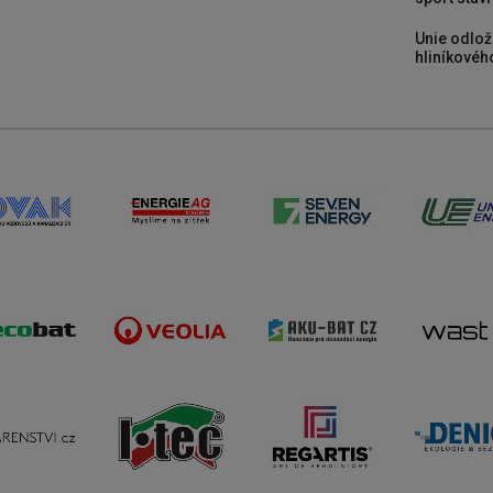
Unie odlož
hliníkového