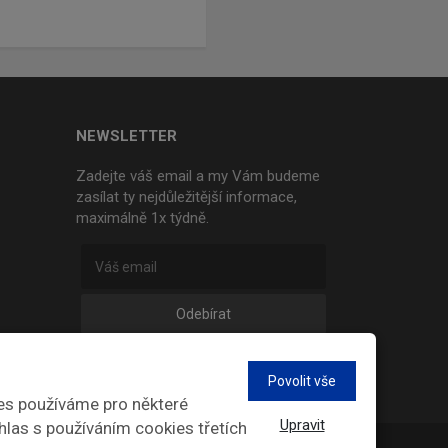
NEWSLETTER
Zadejte váš email a my Vám budeme
zasílat ty nejdůležitější informace,
maximálně 1x týdně.
Odebírat
Povolit vše
es používáme pro některé
Upravit
hlas s používáním cookies třetích