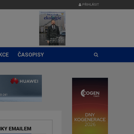
PŘIHLÁSIT
KCE
ČASOPISY
NKY EMAILEM