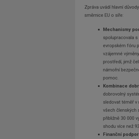
Zpráva uvádí hlavní důvod
směrnice EU o síře:
Mechanismy pod
spolupracovala s
evropském fóru pr
vzájemné výměny i
prostředí, jimž č
námořní bezpečno
pomoc.
Kombinace dobro
dobrovolný systé
sledovat téměř v
všech členských 
přibližně 30 000 
shodu více než 9
Finanční podpor