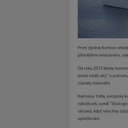
První zpráva Komise ohled
přísnějšími omezeními, ze
Od roku 2015 klesly koncen
emisí oxidů síry" o polovi
zůstaly minimální.
Karmenu Vella, evropský ko
záležitosti, uvedl: "Ekologi
občanů, když všechny zúča
uplatňování.