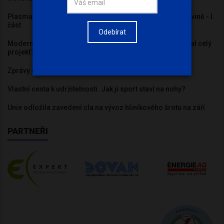
PlasmaFlex: od nebezpečného odpadu k využitelné surovině - I.
část
Odebírat
Modernizace proměnila brněnskou teplárnu. Jak probíhal celý
projekt?
Zprávy o trhu EU ETS: 27. 7. 2026
Vlastní cesta k udržitelnosti. Jak ji sport staví na nohy?
Unie odložila zavedení cla na vývoz hliníkového šrotu na září
PARTNEŘI