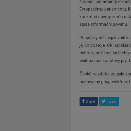
Národní parlamenty člensk
Evropskému parlamentu, Kom
konkrétní návrhy změn ust
spíše informační povahu.
Příspěvky dále nijak vnitro
jejich postoje. ČR napříkl
nebo vlastní limit každého
elektrizační soustavy pro 
Česká republika zaujala ko
nezávazný příspěvek/návrh
Share
Tweet