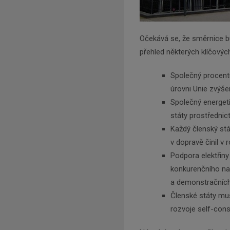
Očekává se, že směrnice b
přehled některých klíčovýc
Společný procentu
úrovni Unie zvýš
Společný energeti
státy prostřednic
Každý členský stá
v dopravě činil v
Podpora elektřin
konkurenčního nab
a demonstračních
Členské státy mus
rozvoje self-con