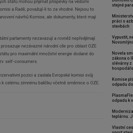
Domovní Č
ých států mohou přijímat příspěvky na vědomí
stejné para
isi a Radě, považují-li to za vhodné. Nejsou to
Ministerst
anovení návrhů Komise, ale dokumenty, které mají
práci s a
stavbách
Vypustit, n
státní parlamenty nezavazují a rovněž nepředjímají
Novomlýns
ad prosazuje nezávazné národní cíle pro oblast OZE
Novela smě
 státu pro maximální množství energie dodané do
zákona o I
tzv. self-consumers.
slévárny z
hospodářst
nzervativní pozici a zaslala Evropské komisi svůj
Komise plá
 k celému zimnímu balíčku včetně směrnice o OZE.
odpadu do
PlasmaFle
odpadu k vy
Moderniza
teplárnu. J
Vlastní ces
sport stav