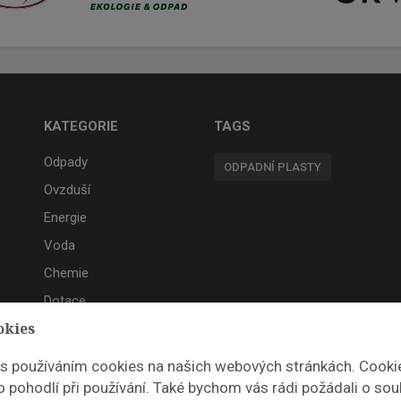
KATEGORIE
TAGS
Odpady
ODPADNÍ PLASTY
Ovzduší
Energie
Voda
Chemie
Dotace
okies
Akce
 s používáním cookies na našich webových stránkách. Cooki
 pohodlí při používání. Také bychom vás rádi požádali o sou