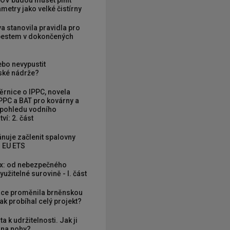
OV budou muset plnit
metry jako velké čistírny
va stanovila pravidla pro
zbestem v dokončených
ebo nevypustit
ké nádrže?
rnice o IPPC, novela
PPC a BAT pro kovárny a
 pohledu vodního
ví: 2. část
nuje začlenit spalovny
 EU ETS
x: od nebezpečného
užitelné surovině - I. část
ce proměnila brněnskou
ak probíhal celý projekt?
ta k udržitelnosti. Jak ji
í na nohy?