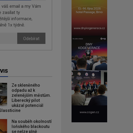
e váš email a my Vám
zasílat ty
žitější informace,
lně 1x týdně.
Odebírat
VIS
Ze skleněného
odpadu až k
zelenějším městům.
Liberecký pilot
ukázal potenciál
Glassticine
Na souběh okolností
loňského blackoutu
se nelze plně