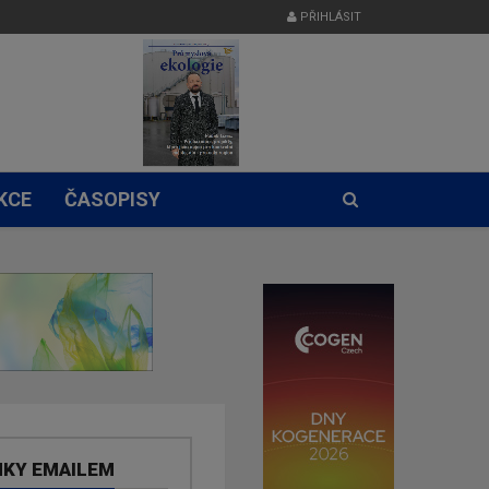
PŘIHLÁSIT
KCE
ČASOPISY
NKY EMAILEM