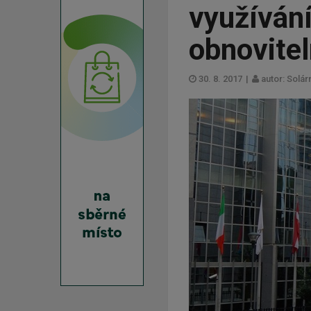
využívání
obnovitel
30. 8. 2017
|
autor: Solár