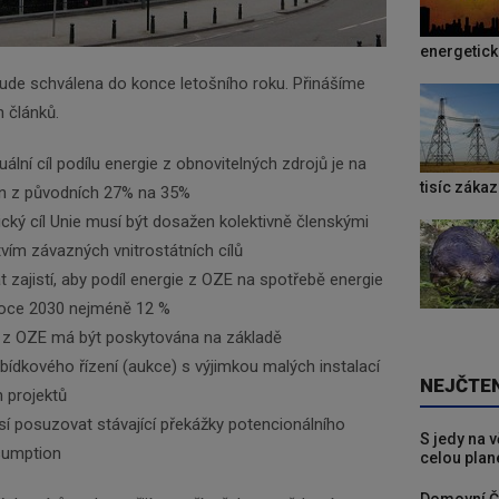
energetic
ude schválena do konce letošního roku. Přinášíme
h článků.
ální cíl podílu energie z obnovitelných zdrojů je na
tisíc záka
en z původních 27% na 35%
cký cíl Unie musí být dosažen kolektivně členskými
tvím závazných vnitrostátních cílů
t zajistí, aby podíl energie z OZE na spotřebě energie
 roce 2030 nejméně 12 %
y z OZE má být poskytována na základě
ídkového řízení (aukce) s výjimkou malých instalací
NEJČTE
 projektů
í posuzovat stávající překážky potencionálního
S jedy na 
sumption
celou plan