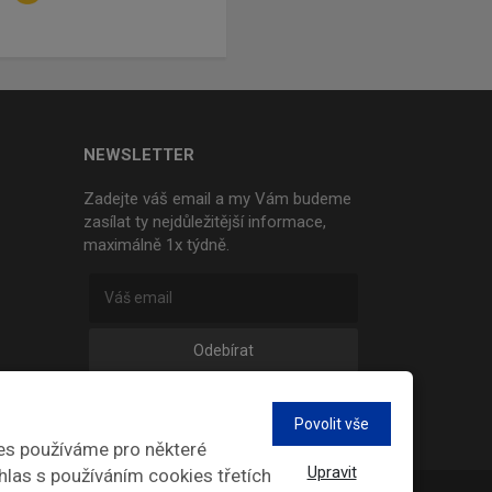
NEWSLETTER
Zadejte váš email a my Vám budeme
zasílat ty nejdůležitější informace,
maximálně 1x týdně.
Odebírat
Povolit vše
es používáme pro některé
Upravit
hlas s používáním cookies třetích