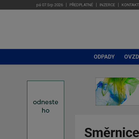
pá 07.Srp 2026
PŘEDPLATNÉ
INZERCE
KONTAKT
ODPADY
OVZD
Směrnice