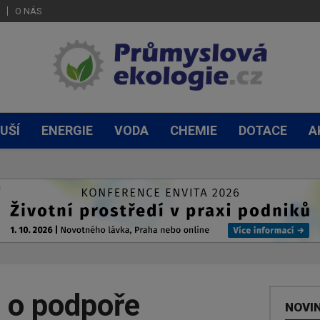
O NÁS
UŠÍ
ENERGIE
VODA
CHEMIE
DOTACE
A
 o podpoře
NOVI