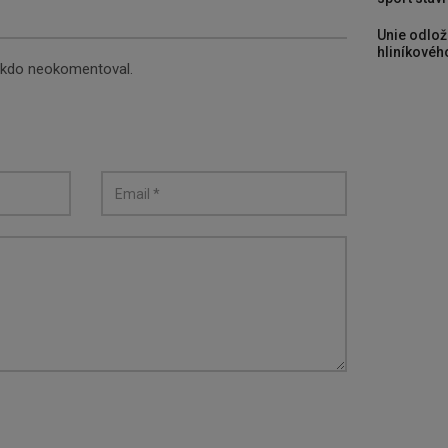
Unie odlož
hliníkového
nikdo neokomentoval.