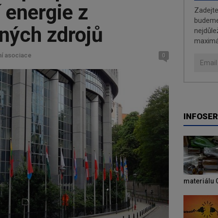
 energie z
Zadejt
budeme 
ných zdrojů
nejdůle
maximá
ní asociace
0
INFOSER
materiálu 