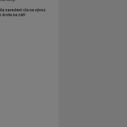
ila zavedení cla na vývoz
 šrotu na září