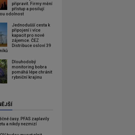
připravit. Firmy mění
přístup a posilují
kou odolnost
Jednodušší cesta k
připojení i více
kapacit pro nové
zájemce. ČEZ
Distribuce osloví 39
zníků
Dlouhodobý
monitoring bobra
pomáhá lépe chránit
rybniční krajinu
NĚJŠÍ
věčné časy. PFAS zaplavily
etu a nikdy nezmizí