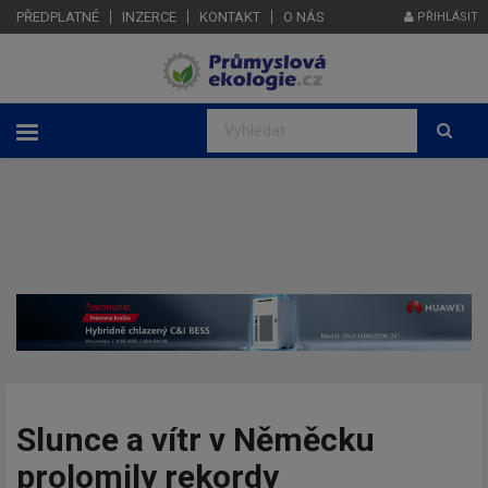
PŘEDPLATNÉ
INZERCE
KONTAKT
O NÁS
PŘIHLÁSIT
Slunce a vítr v Něměcku
prolomily rekordy