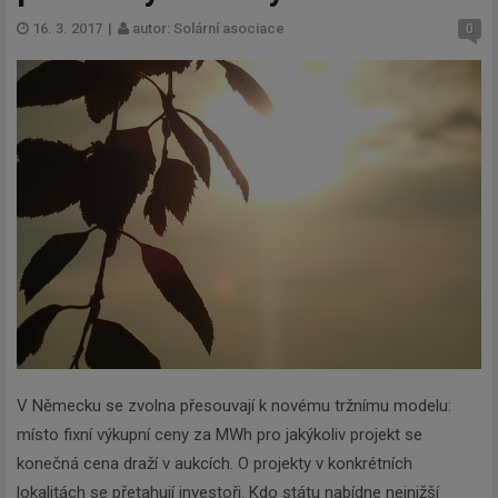
16. 3. 2017
|
autor: Solární asociace
0
V Německu se zvolna přesouvají k novému tržnímu modelu:
místo fixní výkupní ceny za MWh pro jakýkoliv projekt se
konečná cena draží v aukcích. O projekty v konkrétních
lokalitách se přetahují investoři. Kdo státu nabídne nejnižší