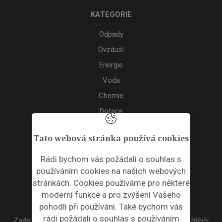
KATEGORIE
Odpady
Ovzduší
Energie
Voda
Chemie
Dotace
Akce
Tato webová stránka používá cookies
TAGS
Rádi bychom vás požádali o souhlas s
používáním cookies na našich webových
ODPADNÍ PLASTY
stránkách. Cookies používáme pro některé
moderní funkce a pro zvýšení Vašeho
NEWSLETTER
pohodlí při používání. Také bychom vás
rádi požádali o souhlas s používáním
Zadejte váš email a my Vám budeme zasílat ty nejdůležitější