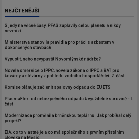
NEJČTENĚJŠÍ
S jedy na věčné časy. PFAS zaplavily celou planetu a nikdy
nezmizí
Ministerstva stanovila pravidla pro práci s azbestem v
dokončených stavbách
Vypustit, nebo nevypustit Novomlýnské nádrže?
Novela směrnice o IPPC, novela zákona o IPPC a BAT pro
kovárny a slévárny z pohledu vodního hospodářství: 2. část
Komise plánuje začlenit spalovny odpadu do EU ETS
PlasmaFlex: od nebezpečného odpadu k využitelné surovině - I.
část
Modernizace proměnila brněnskou teplárnu. Jak probíhal celý
projekt?
EIA, co to vlastně je a co má společného s prvním přistáním
člověka na Měsíci