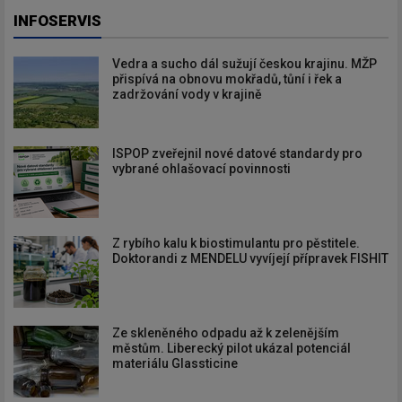
INFOSERVIS
Vedra a sucho dál sužují českou krajinu. MŽP
přispívá na obnovu mokřadů, tůní i řek a
zadržování vody v krajině
ISPOP zveřejnil nové datové standardy pro
vybrané ohlašovací povinnosti
Z rybího kalu k biostimulantu pro pěstitele.
Doktorandi z MENDELU vyvíjejí přípravek FISHIT
Ze skleněného odpadu až k zelenějším
městům. Liberecký pilot ukázal potenciál
materiálu Glassticine