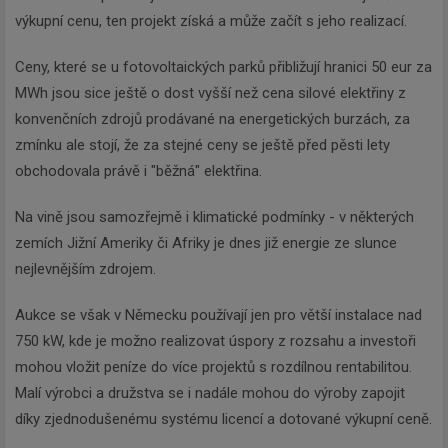
výkupní cenu, ten projekt získá a může začít s jeho realizací.
Ceny, které se u fotovoltaických parků přibližují hranici 50 eur za
MWh jsou sice ještě o dost vyšší než cena silové elektřiny z
konvenčních zdrojů prodávané na energetických burzách, za
zmínku ale stojí, že za stejné ceny se ještě před pěsti lety
obchodovala právě i "běžná" elektřina.
Na vině jsou samozřejmě i klimatické podmínky - v některých
zemích Jižní Ameriky či Afriky je dnes již energie ze slunce
nejlevnějším zdrojem.
Aukce se však v Německu používají jen pro větší instalace nad
750 kW, kde je možno realizovat úspory z rozsahu a investoři
mohou vložit peníze do více projektů s rozdílnou rentabilitou.
Malí výrobci a družstva se i nadále mohou do výroby zapojit
díky zjednodušenému systému licencí a dotované výkupní ceně.