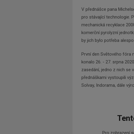
V přednášce pana Michels
pro stávající technologie.
mechanická recyklace 2000 
komerční pyrolyzní jednotk
by jich bylo potřeba alespo
První den Světového fóra m
konalo 26. - 27. srpna 202
zasedání, jedno z nich se 
přednáškami vystoupili vý
Solvay, Indorama, dále vý
Tent
Pro zobrazení se