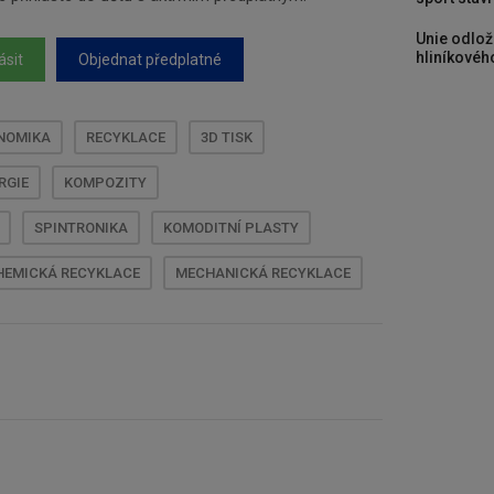
Unie odlož
hliníkového
ásit
Objednat předplatné
ONOMIKA
RECYKLACE
3D TISK
RGIE
KOMPOZITY
SPINTRONIKA
KOMODITNÍ PLASTY
HEMICKÁ RECYKLACE
MECHANICKÁ RECYKLACE