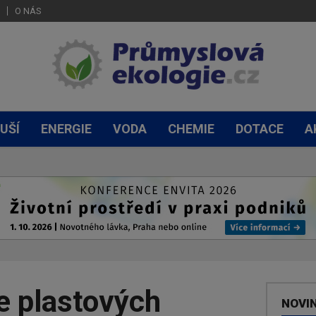
O NÁS
UŠÍ
ENERGIE
VODA
CHEMIE
DOTACE
A
e plastových
NOVI