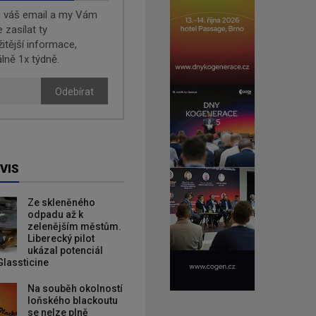
e váš email a my Vám
zasílat ty
žitější informace,
lně 1x týdně.
Odebírat
VIS
Ze skleněného
odpadu až k
zelenějším městům.
Liberecký pilot
ukázal potenciál
Glassticine
Na souběh okolností
loňského blackoutu
se nelze plně