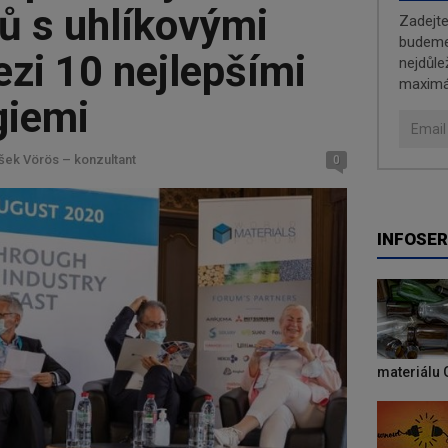
ů s uhlíkovými
Zadejt
budeme 
zi 10 nejlepšími
nejdůle
maximá
giemi
išek Vörös – konzultant
0
INFOSER
materiálu 