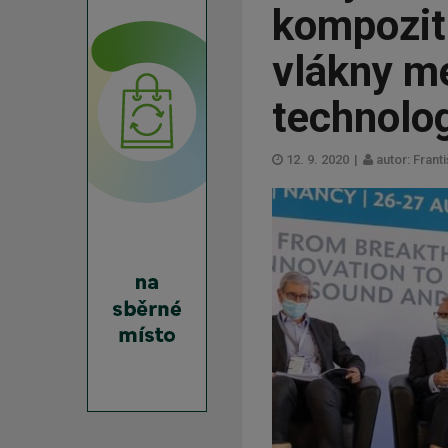
kompozit
vlákny me
technolo
12. 9. 2020
|
autor: Frant