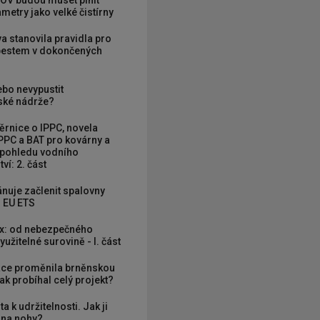
OV budou muset plnit
metry jako velké čistírny
va stanovila pravidla pro
zbestem v dokončených
ebo nevypustit
ké nádrže?
rnice o IPPC, novela
PPC a BAT pro kovárny a
 pohledu vodního
ví: 2. část
nuje začlenit spalovny
 EU ETS
x: od nebezpečného
užitelné surovině - I. část
ce proměnila brněnskou
ak probíhal celý projekt?
ta k udržitelnosti. Jak ji
í na nohy?