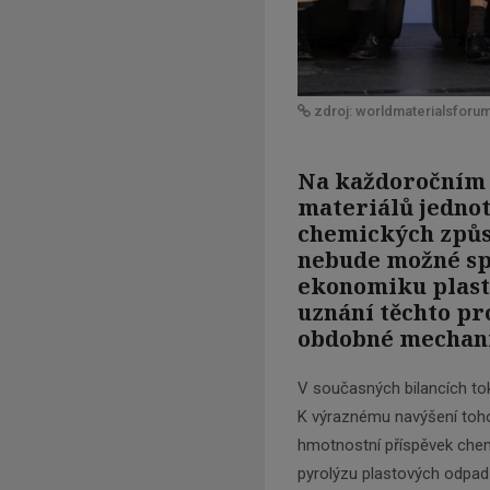
zdroj: worldmaterialsforu
Na každoročním 
materiálů jednot
chemických způs
nebude možné spl
ekonomiku plast
uznání těchto pr
obdobné mechan
V současných bilancích tok
K výraznému navýšení tohot
hmotnostní příspěvek chemi
pyrolýzu plastových odpad