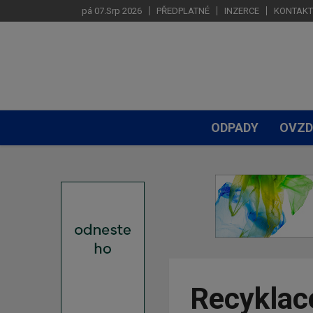
pá 07.Srp 2026
PŘEDPLATNÉ
INZERCE
KONTAKT
ODPADY
OVZD
Recyklac