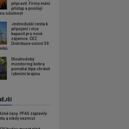
připravit. Firmy mění
přístup a posilují
kou odolnost
Jednodušší cesta k
připojení i více
kapacit pro nové
zájemce. ČEZ
Distribuce osloví 39
zníků
Dlouhodobý
monitoring bobra
pomáhá lépe chránit
rybniční krajinu
NĚJŠÍ
věčné časy. PFAS zaplavily
etu a nikdy nezmizí