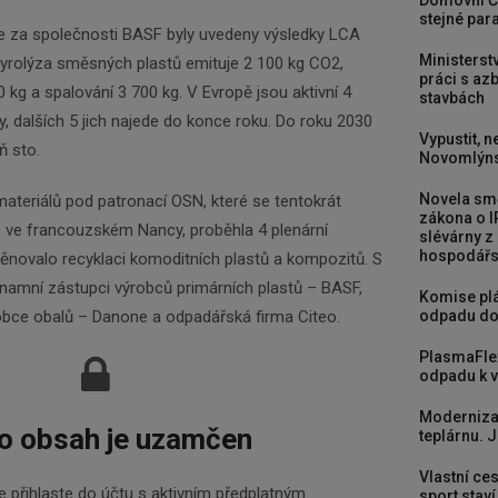
Domovní Č
stejné para
e za společnosti BASF byly uvedeny výsledky LCA
Ministerst
 Pyrolýza směsných plastů emituje 2 100 kg CO2,
práci s a
kg a spalování 3 700 kg. V Evropě jsou aktivní 4
stavbách
y, dalších 5 jich najede do konce roku. Do roku 2030
Vypustit, n
ň sto.
Novomlýns
Novela smě
ateriálů pod patronací OSN, které se tentokrát
zákona o I
0 ve francouzském Nancy, proběhla 4 plenární
slévárny z
hospodářst
věnovalo recyklaci komoditních plastů a kompozitů. S
znamní zástupci výrobců primárních plastů – BASF,
Komise plá
robce obalů – Danone a odpadářská firma Citeo.
odpadu do
PlasmaFle
odpadu k vy
Moderniza
o obsah je uzamčen
teplárnu. J
Vlastní ces
 přihlaste do účtu s aktivním předplatným.
sport stav