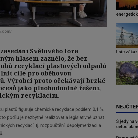
energetic
m.com/
zasedání Světového fóra
tisíc záka
ným hlasem zaznělo, že bez
obů recyklací plastových odpadů
nit cíle pro oběhovou
ů. Výrobci proto očekávají brzké
ocesů jako plnohodnotné řešení,
ickým recyklacím.
NEJČTE
u plastů figuruje chemická recyklace podílem 0,1 %.
o podílu je nezbytné realizovat a legislativně uznat
S jedy na 
ckých recyklací, tj. rozpouštění, depolymerizaci a
celou plan
ů.