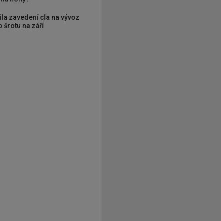
ila zavedení cla na vývoz
 šrotu na září