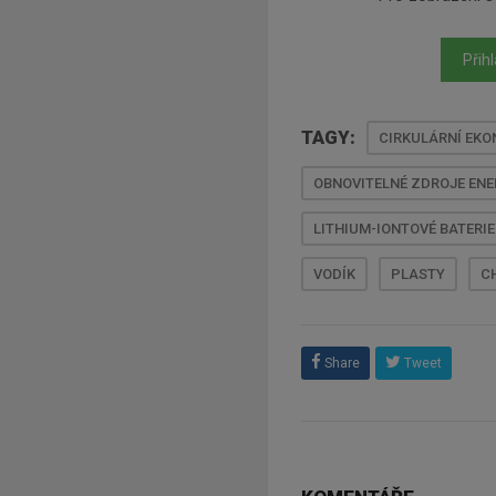
Přihl
TAGY:
CIRKULÁRNÍ EK
OBNOVITELNÉ ZDROJE ENE
LITHIUM-IONTOVÉ BATERIE
VODÍK
PLASTY
C
Share
Tweet