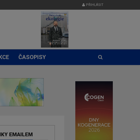
PŘIHLÁSIT
KCE
ČASOPISY
NKY EMAILEM