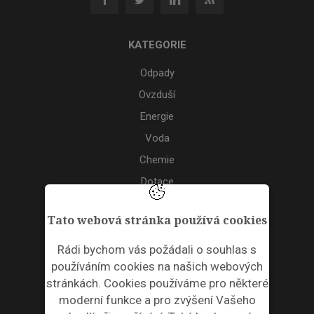
KATEGORIE
Odpady
Ovzduší
Energie
Voda
Chemie
Dotace
Akce
Tato webová stránka používá cookies
TAGS
Rádi bychom vás požádali o souhlas s
používáním cookies na našich webových
ODPADNÍ PLASTY
stránkách. Cookies používáme pro některé
moderní funkce a pro zvýšení Vašeho
NEWSLETTER