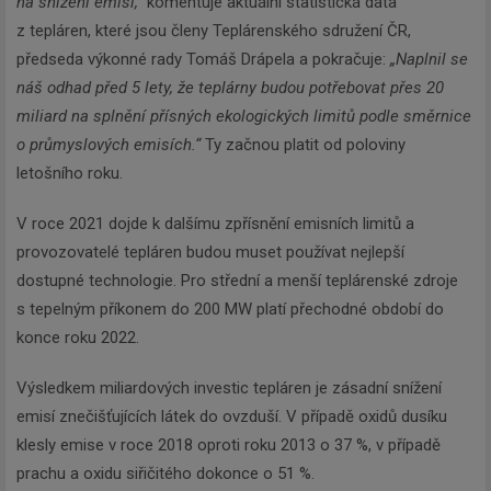
na snížení emisí,“
komentuje aktuální statistická data
z tepláren, které jsou členy Teplárenského sdružení ČR,
předseda výkonné rady Tomáš Drápela a pokračuje:
„Naplnil se
náš odhad před 5 lety, že teplárny budou potřebovat přes 20
miliard na splnění přísných ekologických limitů podle směrnice
o průmyslových emisích.“
Ty začnou platit od poloviny
letošního roku.
V roce 2021 dojde k dalšímu zpřísnění emisních limitů a
provozovatelé tepláren budou muset používat nejlepší
dostupné technologie. Pro střední a menší teplárenské zdroje
s tepelným příkonem do 200 MW platí přechodné období do
konce roku 2022.
Výsledkem miliardových investic tepláren je zásadní snížení
emisí znečišťujících látek do ovzduší. V případě oxidů dusíku
klesly emise v roce 2018 oproti roku 2013 o 37 %, v případě
prachu a oxidu siřičitého dokonce o 51 %.