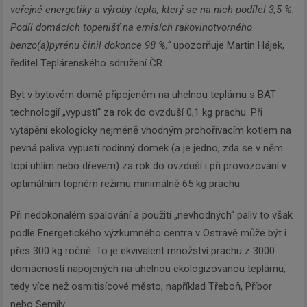
veřejné energetiky a výroby tepla, který se na nich podílel 3,5 %.
Podíl domácích topenišť na emisích rakovinotvorného
benzo(a)pyrénu činil dokonce 98 %,“
upozorňuje Martin Hájek,
ředitel Teplárenského sdružení ČR.
Byt v bytovém domě připojeném na uhelnou teplárnu s BAT
technologií „vypustí“ za rok do ovzduší 0,1 kg prachu. Při
vytápění ekologicky nejméně vhodným prohořívacím kotlem na
pevná paliva vypustí rodinný domek (a je jedno, zda se v něm
topí uhlím nebo dřevem) za rok do ovzduší i při provozování v
optimálním topném režimu minimálně 65 kg prachu.
Při nedokonalém spalování a použití „nevhodných“ paliv to však
podle Energetického výzkumného centra v Ostravě může být i
přes 300 kg ročně. To je ekvivalent množství prachu z 3000
domácností napojených na uhelnou ekologizovanou teplárnu,
tedy více než osmitisícové město, například Třeboň, Příbor
nebo Semily.