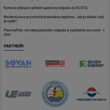
Komise plánuje začlenit spalovny odpadu do EU ETS
Modernizace proměnila brněnskou teplárnu. Jak probíhal celý
projekt?
PlasmaFlex: od nebezpečného odpadu k využitelné surovině - I.
část
PARTNEŘI