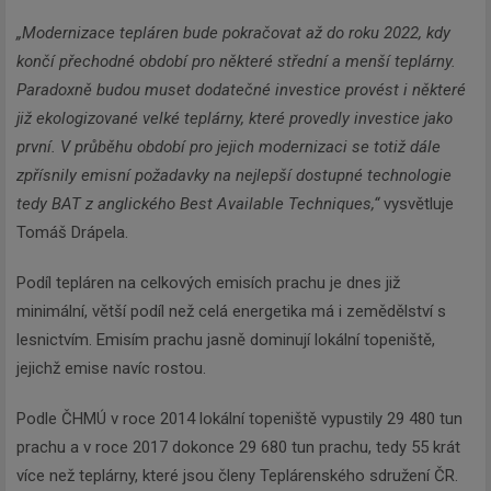
„Modernizace tepláren bude pokračovat až do roku 2022, kdy
končí přechodné období pro některé střední a menší teplárny.
Paradoxně budou muset dodatečné investice provést i některé
již ekologizované velké teplárny, které provedly investice jako
první. V průběhu období pro jejich modernizaci se totiž dále
zpřísnily emisní požadavky na nejlepší dostupné technologie
tedy BAT z anglického Best Available Techniques,“
vysvětluje
Tomáš Drápela.
Podíl tepláren na celkových emisích prachu je dnes již
minimální, větší podíl než celá energetika má i zemědělství s
lesnictvím. Emisím prachu jasně dominují lokální topeniště,
jejichž emise navíc rostou.
Podle ČHMÚ v roce 2014 lokální topeniště vypustily 29 480 tun
prachu a v roce 2017 dokonce 29 680 tun prachu, tedy 55 krát
více než teplárny, které jsou členy Teplárenského sdružení ČR.