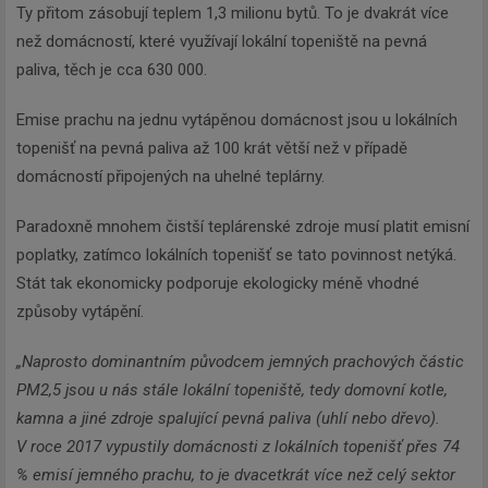
Ty přitom zásobují teplem 1,3 milionu bytů. To je dvakrát více
než domácností, které využívají lokální topeniště na pevná
paliva, těch je cca 630 000.
Emise prachu na jednu vytápěnou domácnost jsou u lokálních
topenišť na pevná paliva až 100 krát větší než v případě
domácností připojených na uhelné teplárny.
Paradoxně mnohem čistší teplárenské zdroje musí platit emisní
poplatky, zatímco lokálních topenišť se tato povinnost netýká.
Stát tak ekonomicky podporuje ekologicky méně vhodné
způsoby vytápění.
„Naprosto dominantním původcem jemných prachových částic
PM2,5 jsou u nás stále lokální topeniště, tedy domovní kotle,
kamna a jiné zdroje spalující pevná paliva (uhlí nebo dřevo).
V roce 2017 vypustily domácnosti z lokálních topenišť přes 74
% emisí jemného prachu, to je dvacetkrát více než celý sektor