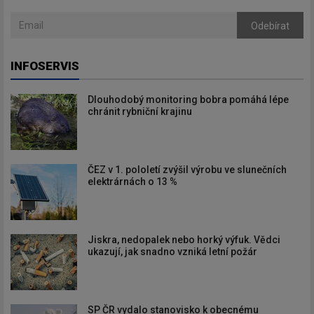
Odebírat
INFOSERVIS
Dlouhodobý monitoring bobra pomáhá lépe
chránit rybniční krajinu
ČEZ v 1. pololetí zvýšil výrobu ve slunečních
elektrárnách o 13 %
Jiskra, nedopalek nebo horký výfuk. Vědci
ukazují, jak snadno vzniká letní požár
SP ČR vydalo stanovisko k obecnému