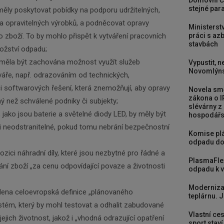
stejné para
měly poskytovat pobídky na podporu udržitelných,
 a opravitelných výrobků, a podněcovat opravy
Ministerst
práci s a
o zboží. To by mohlo přispět k vytváření pracovních
stavbách
ožství odpadu;
 měla být zachována možnost využít služeb
Vypustit, n
Novomlýns
áře, např. odrazováním od technických,
 softwarových řešení, která znemožňují, aby opravy
Novela smě
zákona o I
ný než schválené podniky či subjekty;
slévárny z
 jako jsou baterie a světelné diody LED, by měly být
hospodářst
Newsletter
li neodstranitelné, pokud tomu nebrání bezpečnostní
Komise plá
odpadu do
ozici náhradní díly, které jsou nezbytné pro řádné a
Zadejte váš email a my Vám budeme zasílat ty
PlasmaFle
í zboží „za cenu odpovídající povaze a životnosti
odpadu k vy
nejdůležitější informace, maximálně 1x týdně.
Moderniza
dena celoevropská definice „plánovaného
teplárnu. J
Odebírat
stém, který by mohl testovat a odhalit zabudované
Vlastní ces
 jejich životnost, jakož i „vhodná odrazující opatření
sport stav