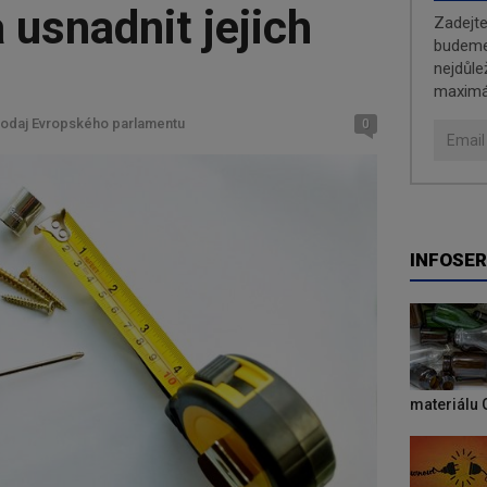
 usnadnit jejich
Zadejt
budeme 
nejdůle
maximá
vodaj Evropského parlamentu
0
INFOSER
materiálu 