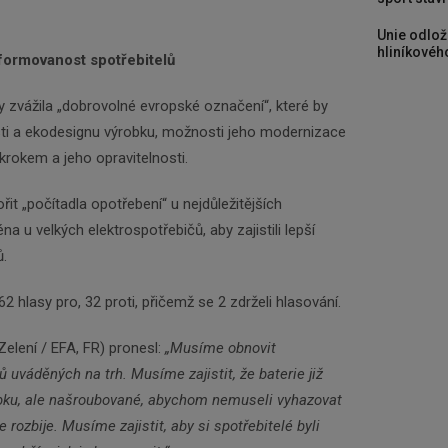
Unie odlož
hliníkového
formovanost spotřebitelů
 zvážila „dobrovolné evropské označení“, které by
ti a ekodesignu výrobku, možnosti jeho modernizace
rokem a jeho opravitelnosti.
řit „počítadla opotřebení“ u nejdůležitějších
a u velkých elektrospotřebičů, aby zajistili lepší
ů.
 hlasy pro, 32 proti, přičemž se 2 zdrželi hlasování.
Zelení / EFA, FR) pronesl:
„Musíme obnovit
 uváděných na trh. Musíme zajistit, že baterie již
bku, ale našroubované, abychom nemuseli vyhazovat
e rozbije. Musíme zajistit, aby si spotřebitelé byli