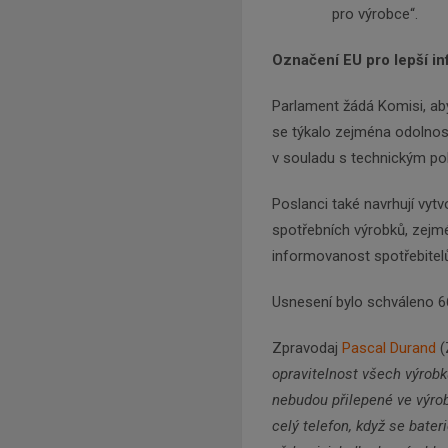
pro výrobce“.
Označení EU pro lepší in
Parlament žádá Komisi, aby
se týkalo zejména odolnos
v souladu s technickým pok
Poslanci také navrhují vytvo
spotřebních výrobků, zejmén
informovanost spotřebitel
Usnesení bylo schváleno 662
Zpravodaj
Pascal Durand
(
opravitelnost všech výrobků
nebudou přilepené ve výro
celý telefon, když se bateri