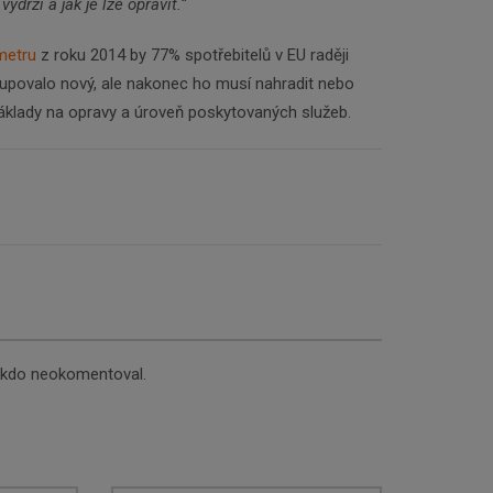
ydrží a jak je lze opravit.“
metru
z roku 2014 by 77% spotřebitelů v EU raději
kupovalo nový, ale nakonec ho musí nahradit nebo
 náklady na opravy a úroveň poskytovaných služeb.
nikdo neokomentoval.