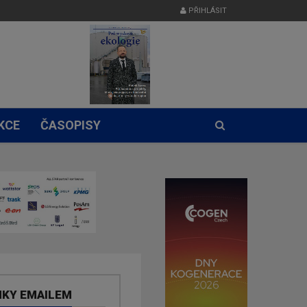
PŘIHLÁSIT
KCE
ČASOPISY
NKY EMAILEM