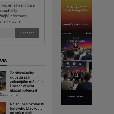
e váš email a my Vám
zasílat ty
žitější informace,
lně 1x týdně.
Odebírat
VIS
Ze skleněného
odpadu až k
zelenějším městům.
Liberecký pilot
ukázal potenciál
Glassticine
Na souběh okolností
loňského blackoutu
se nelze plně