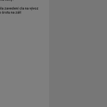
ila zavedení cla na vývoz
 šrotu na září