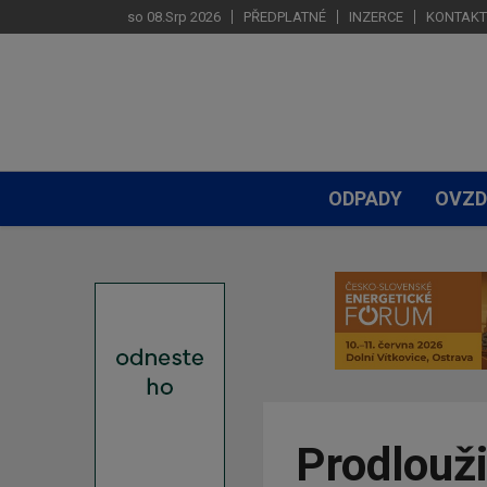
so 08.Srp 2026
PŘEDPLATNÉ
INZERCE
KONTAKT
ODPADY
OVZD
Prodlouži