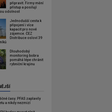
připravit. Firmy mění
přístup a posilují
kou odolnost
Jednodušší cesta k
připojení i více
kapacit pro nové
zájemce. ČEZ
Distribuce osloví 39
zníků
Dlouhodobý
monitoring bobra
pomáhá lépe chránit
rybniční krajinu
NĚJŠÍ
věčné časy. PFAS zaplavily
etu a nikdy nezmizí
OV budou muset plnit