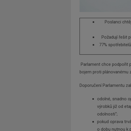
Poslanci chtěj
Požadují řešit 
77% spotřebitelů
Parlament chce podpořit p
bojem proti plánovanému z
Doporučení Parlamentu zah
odolné, snadno opr
výrobků již od eta
odolnosti“;
pokud oprava trvá
o dobu nutnou k 