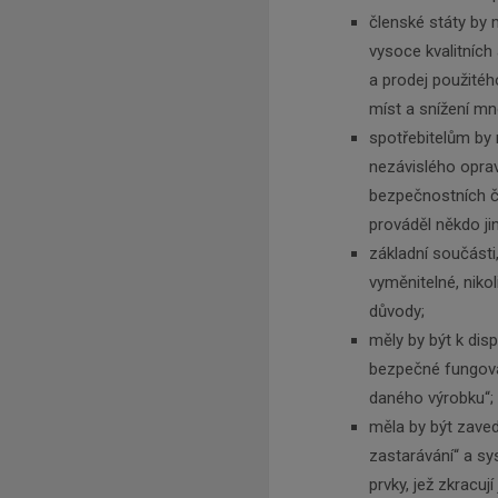
členské státy by 
vysoce kvalitních
a prodej použitéh
míst a snížení mn
spotřebitelům by
nezávislého oprav
bezpečnostních či
prováděl někdo ji
základní součásti,
vyměnitelné, niko
důvody;
měly by být k disp
bezpečné fungován
daného výrobku“;
měla by být zave
zastarávání“ a sy
prvky, jež zkracují