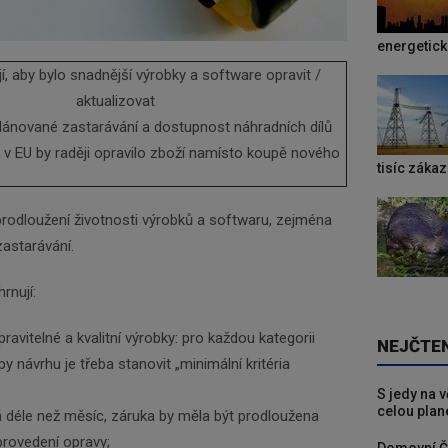
energetic
í, aby bylo snadnější výrobky a software opravit /
aktualizovat
plánované zastarávání a dostupnost náhradních dílů
 v EU by raději opravilo zboží namísto koupě nového
tisíc záka
rodloužení životnosti výrobků a softwaru, zejména
astarávání.
rnují:
avitelné a kvalitní výrobky: pro každou kategorii
NEJČTE
py návrhu je třeba stanovit „minimální kritéria
S jedy na 
celou plan
 déle než měsíc, záruka by měla být prodloužena
provedení opravy;
Domovní Č