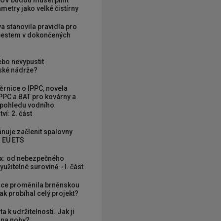
metry jako velké čistírny
va stanovila pravidla pro
zbestem v dokončených
ebo nevypustit
ké nádrže?
rnice o IPPC, novela
PPC a BAT pro kovárny a
 pohledu vodního
ví: 2. část
nuje začlenit spalovny
 EU ETS
x: od nebezpečného
užitelné surovině - I. část
ce proměnila brněnskou
ak probíhal celý projekt?
ta k udržitelnosti. Jak ji
í na nohy?