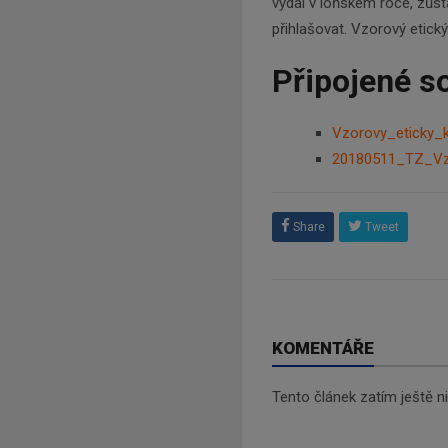
vydal v loňském roce, zůs
přihlašovat. Vzorový etick
Připojené s
Vzorovy_eticky_
20180511_TZ_Vz
Share
Tweet
KOMENTÁŘE
Tento článek zatím ještě 