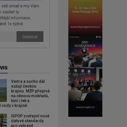
e váš email a my Vám
zasílat ty
žitější informace,
lně 1x týdně.
Odebírat
VIS
Vedra a sucho dál
sužují českou
krajinu. MŽP přispívá
na obnovu mokřadů,
tůní i řek a
 vody v krajině
ISPOP zveřejnil nové
datové standardy
pro vybrané