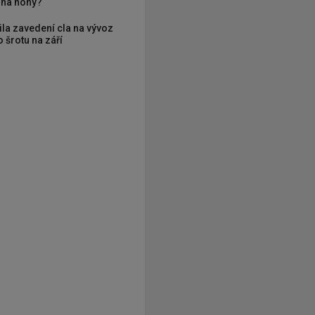
í na nohy?
ila zavedení cla na vývoz
 šrotu na září