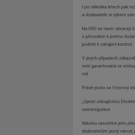
I po několika letech pak m
a dodavatele si vybere sám
Na ERÚ se navíc obracejí ča
s převodem k jinému dodava
podnět k zahájení kontrol.
V jiných případech zákazník
není garantovaná ve smlouv
roli.
Právě proto se Vzorový eti
„Oproti stávajícímu Etické
samoregulace.
Nikomu nenutíme jeho přesn
dodavatelům jasný návod, j