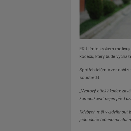
ERÚ tímto krokem motivuje 
kodexu, který bude vycháze
Spotřebitelům Vzor nabízí v
soustředit.
„Vzorový etický kodex zavád
komunikovat nejen před u
Kdybych měl vyzdvihnout je
jednoduše řečeno na slušn