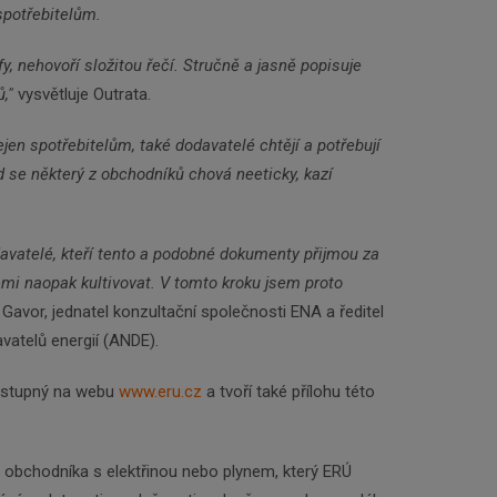
spotřebitelům.
, nehovoří složitou řečí. Stručně a jasně popisuje
,"
vysvětluje Outrata.
en spotřebitelům, také dodavatelé chtějí a potřebují
 se některý z obchodníků chová neeticky, kazí
avatelé, kteří tento a podobné dokumenty přijmou za
emi naopak kultivovat. V tomto kroku jsem proto
 Gavor, jednatel konzultační společnosti ENA a ředitel
vatelů energií (ANDE).
dostupný na webu
www.eru.cz
a tvoří také přílohu této
 obchodníka s elektřinou nebo plynem, který ERÚ