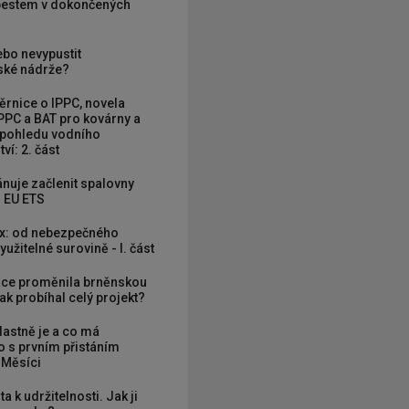
zbestem v dokončených
ebo nevypustit
ké nádrže?
rnice o IPPC, novela
PPC a BAT pro kovárny a
 pohledu vodního
ví: 2. část
nuje začlenit spalovny
 EU ETS
x: od nebezpečného
užitelné surovině - I. část
ce proměnila brněnskou
ak probíhal celý projekt?
vlastně je a co má
 s prvním přistáním
 Měsíci
ta k udržitelnosti. Jak ji