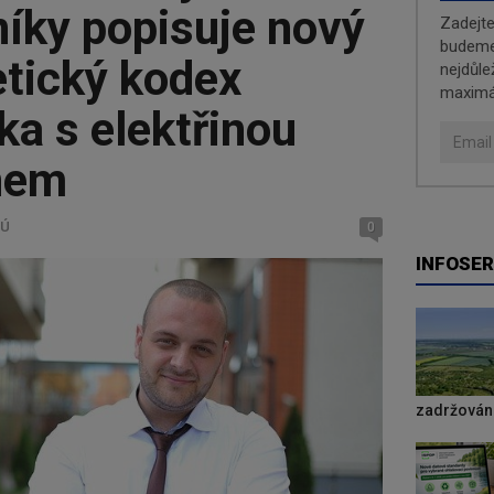
íky popisuje nový
Zadejt
budeme 
etický kodex
nejdůle
maximá
a s elektřinou
nem
RÚ
0
INFOSER
zadržování