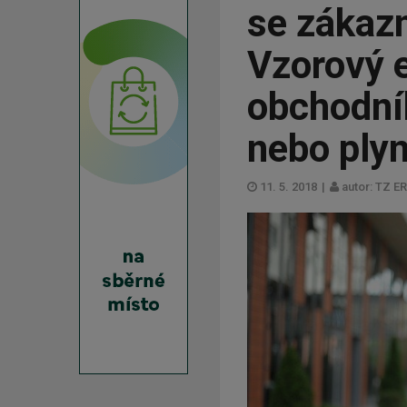
se zákazn
Vzorový 
obchodník
nebo ply
11. 5. 2018
|
autor: TZ E