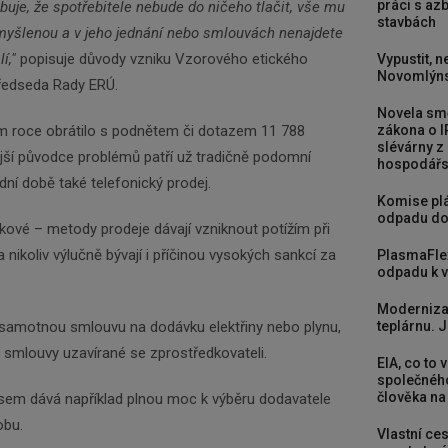
práci s a
buje, že spotřebitele nebude do ničeho tlačit, vše mu
stavbách
zmyšlenou a v jeho jednání nebo smlouvách nenajdete
í,"
popisuje důvody vzniku Vzorového etického
Vypustit, n
Novomlýns
předseda Rady ERÚ.
Novela smě
m roce obrátilo s podnětem či dotazem 11 788
zákona o I
slévárny z
ější původce problémů patří už tradičně podomní
hospodářst
dní době také telefonický prodej.
Komise plá
odpadu do
akové – metody prodeje dávají vzniknout potížím při
nikoliv výlučně bývají i příčinou vysokých sankcí za
PlasmaFle
odpadu k vy
Moderniza
 samotnou smlouvu na dodávku elektřiny nebo plynu,
teplárnu. J
i smlouvy uzavírané se zprostředkovateli.
EIA, co to 
společného
člověka na
isem dává například plnou moc k výběru dodavatele
obu.
Vlastní ces