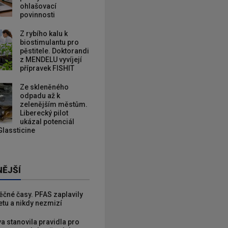
ohlašovací
povinnosti
Z rybího kalu k
biostimulantu pro
pěstitele. Doktorandi
z MENDELU vyvíjejí
přípravek FISHIT
Ze skleněného
odpadu až k
zelenějším městům.
Liberecký pilot
ukázal potenciál
Glassticine
NĚJŠÍ
věčné časy. PFAS zaplavily
etu a nikdy nezmizí
va stanovila pravidla pro