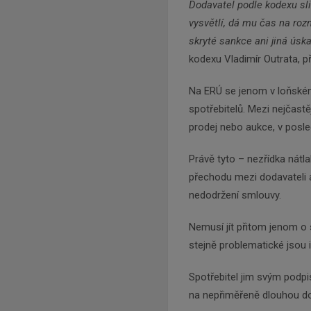
Dodavatel podle kodexu sli
vysvětlí, dá mu čas na ro
skryté sankce ani jiná úskal
kodexu Vladimír Outrata, 
Na ERÚ se jenom v loňské
spotřebitelů. Mezi nejčast
prodej nebo aukce, v posle
Právě tyto – nezřídka nátl
přechodu mezi dodavateli a 
nedodržení smlouvy.
Nemusí jít přitom jenom o
stejně problematické jsou 
Spotřebitel jim svým podp
na nepřiměřeně dlouhou d