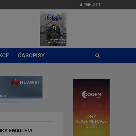
PŘIHLÁSIT
KCE
ČASOPISY
NKY EMAILEM