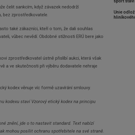
sport stav
ůže čelit sankcím, když závazek nedodrží
Unie odlož
, bez zprostředkovatele.
hliníkového
sto také zákazníci, kteří o tom, že dali souhlas
teli, vůbec nevědí. Obdobné stížnosti ERÚ bere jako
ovi zprostředkovatel ústně přislíbí aukci, která však
ě a ve skutečnosti při výběru dodavatele nehraje
cký kodex věnuje víc formě uzavírání smlouvy.
mu kodexu staví Vzorový etický kodex na principu
é znění, jde o to nastavit standard. Text nabízí
ak mohou posílit ochranu spotřebitele na své straně.