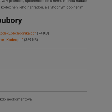
tává v platnosti, společnosti se k němu mohou nadále
ý kodex není jeho náhradou, ale vhodným doplněním.
oubory
kodex_obchodnika.pdf
(74 KB)
or_Kodex.pdf
(359 KB)
nikdo neokomentoval.