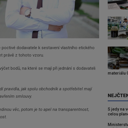
poctivé dodavatele k sestavení vlastního etického
t právě z tohoto vzoru.
ýčet bodů, na které se mají při jednání s dodavateli
materiálu 
í pravidla, jak spolu obchodník a spotřebitel mají
NEJČTE
zavřením smlouvy.
dinou věc, potom je to apel na transparentnost,
S jedy na 
celou plan
ost.
Ministerst