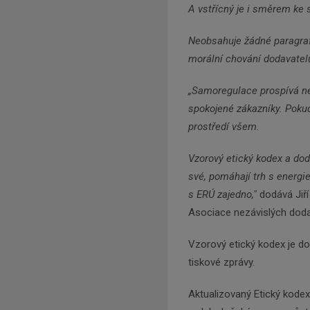
A vstřícný je i směrem ke 
Neobsahuje žádné paragrafy
morální chování dodavatelů
„Samoregulace prospívá nej
spokojené zákazníky. Pokud
prostředí všem.
Vzorový etický kodex a dod
své, pomáhají trh s energi
s ERÚ zajedno,"
dodává Jiří
Asociace nezávislých doda
Vzorový etický kodex je 
tiskové zprávy.
Aktualizovaný Etický kodex