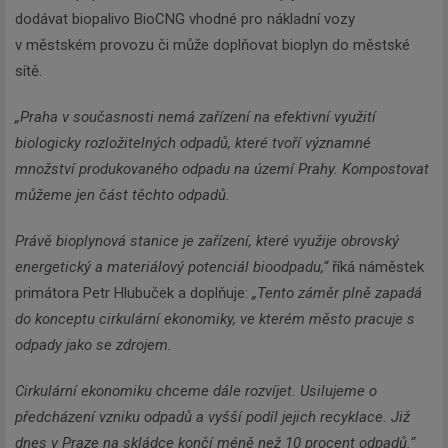
dodávat biopalivo BioCNG vhodné pro nákladní vozy
v městském provozu či může doplňovat bioplyn do městské
sítě.
„Praha v současnosti nemá zařízení na efektivní využití
biologicky rozložitelných odpadů, které tvoří významné
množství produkovaného odpadu na území Prahy. Kompostovat
můžeme jen část těchto odpadů.
Právě bioplynová stanice je zařízení, které využije obrovský
energetický a materiálový potenciál bioodpadu,“
říká náměstek
primátora Petr Hlubuček a doplňuje:
„Tento záměr plně zapadá
do konceptu cirkulární ekonomiky, ve kterém město pracuje s
odpady jako se zdrojem.
Cirkulární ekonomiku chceme dále rozvíjet. Usilujeme o
předcházení vzniku odpadů a vyšší podíl jejich recyklace. Již
dnes v Praze na skládce končí méně než 10 procent odpadů.“