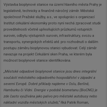
Výstavba bioplynové stanice na území hlavního města Prahy je
legislativně, technicky a finančně náročný záměr. Městská
společnost Pražské služby, a.s., ve spolupráci s organizací
Institut cirkulární ekonomiky proto nyní nechá zpracovat studii
proveditelnosti včetně upřesňujících průzkumů vstupních
surovin, odbytu výstupních surovin, infrastruktury, svozu a
transportu, synergických efektů atd. pro rozhodnutí o dalším
postupu záměru bioplynovou stanici vybudovat. Celý záměr
navazuje na projekt Cirkulární sken Praha, ve kterém byla
možnost bioplynové stanice identifikována.
„Městské odpadové bioplynové stanice jsou dnes integrální
součástí městského odpadového hospodářství v západní a
severní Evropě. Dobré příklady najdeme v Oslu, Berlíně,
Hamburku či Vídni. Energie v podobě biometanu (BioCNG) je
zde často využívána jako palivo pro městské autobusy nebo
nákladní vozidla městských služeb,“
říká Patrik Roman,