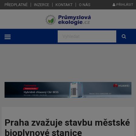
PŘEDPLATNÉ
INZERCE
KONTAKT
O NÁS
PŘIHLÁSIT
Praha zvažuje stavbu městské
bioplynové stanice