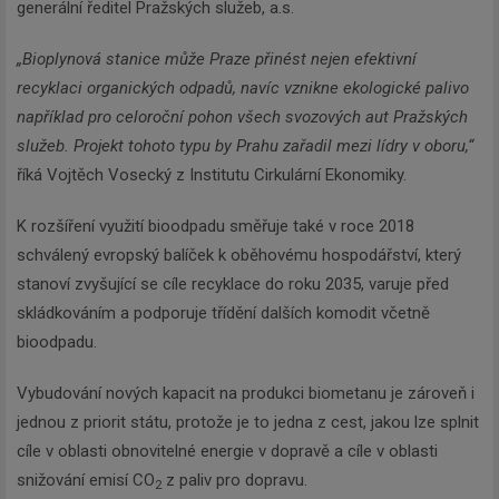
generální ředitel Pražských služeb, a.s.
„Bioplynová stanice může Praze přinést nejen efektivní
recyklaci organických odpadů, navíc vznikne ekologické palivo
například pro celoroční pohon všech svozových aut Pražských
služeb. Projekt tohoto typu by Prahu zařadil mezi lídry v oboru,“
říká Vojtěch Vosecký z Institutu Cirkulární Ekonomiky.
K rozšíření využití bioodpadu směřuje také v roce 2018
schválený evropský balíček k oběhovému hospodářství, který
stanoví zvyšující se cíle recyklace do roku 2035, varuje před
skládkováním a podporuje třídění dalších komodit včetně
bioodpadu.
Vybudování nových kapacit na produkci biometanu je zároveň i
jednou z priorit státu, protože je to jedna z cest, jakou lze splnit
cíle v oblasti obnovitelné energie v dopravě a cíle v oblasti
snižování emisí CO
z paliv pro dopravu.
2