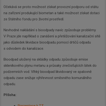
Očekává se proto možnost získat provozní podporu od státu
na zařízení produkující biometan a také možnost získat dotaci
ze Státního fondu pro životní prostředí.
Nevhodné nakládání s bioodpady navíc způsobuje problémy.
V Praze jde například o zanášení a přetěžování kanalizační sítě
jako důsledek likvidace bioodpadu pomocí drtičů odpadu
s odvodem do kanalizace.
Bioodpad uložený na skládky odpadu způsobuje emise
skleníkového plynu metanu a průsaky znečisťujících látek do
podzemních vod. Vlhký bioodpad likvidovaný ve spalovně
odpadu zase snižuje výhřevnost směsného komunálního
odpadu.
Příloha:
Prezentace k TZ