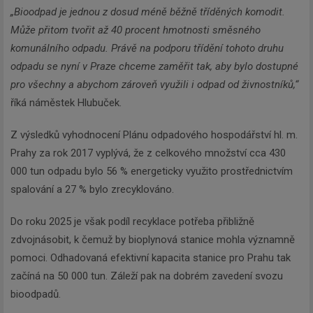
„Bioodpad je jednou z dosud méně běžně tříděných komodit.
Může přitom tvořit až 40 procent hmotnosti směsného
komunálního odpadu.
Právě na podporu třídění tohoto druhu
odpadu se nyní v Praze chceme zaměřit tak, aby bylo dostupné
pro všechny a abychom zároveň využili i odpad od živnostníků,“
říká náměstek Hlubuček.
Z výsledků vyhodnocení Plánu odpadového hospodářství hl. m.
Prahy za rok 2017 vyplývá, že z celkového množství cca 430
000 tun odpadu bylo 56 % energeticky využito prostřednictvím
spalování a 27 % bylo zrecyklováno.
Do roku 2025 je však podíl recyklace potřeba přibližně
zdvojnásobit, k čemuž by bioplynová stanice mohla významně
pomoci. Odhadovaná efektivní kapacita stanice pro Prahu tak
začíná na 50 000 tun. Záleží pak na dobrém zavedení svozu
bioodpadů.