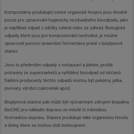
Kompostárny produkující cenné organické hnojivo jsou vhodné
pouze pro zpracování hygienicky nezávadného bioodpadu, jako
je například odpad z údržby zeleně nebo ze zahrad. Biologické
odpady, které jsou pro kompostování nevhodné, je možné
zpracovat pomocí anaerobní fermentace právě v bioplynové
stanici.
Jsou to především odpady z restaurací a jídelen, prošlé
potraviny ze supermarketů a vytříděný bioodpad od občanů.
Dalšími producenty těchto odpadů mohou být pekárny, jatka,
pivovary, výrobci cukrovinek apod.
Bioplynová stanice pak může být významným zdrojem biopaliva
BioCNG pro nákladní dopravu ve městě či městskou
hromadnou dopravu. Stanice produkuje také organickou hmotu
a živiny, které se mohou stát biohnojivem.