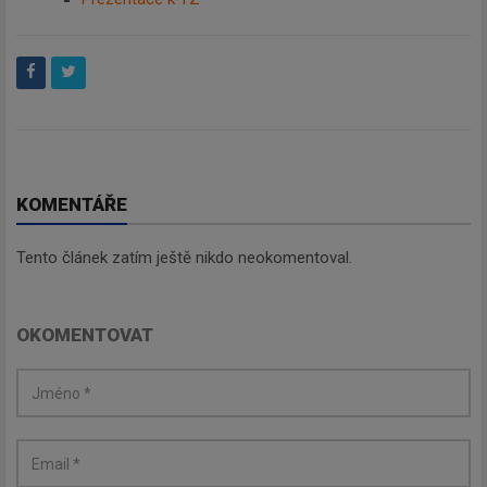
KOMENTÁŘE
Newsletter
Tento článek zatím ještě nikdo neokomentoval.
Zadejte váš email a my Vám
budeme zasílat ty nejdůležitější
OKOMENTOVAT
informace, maximálně 1x týdně.