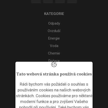
KATEGORIE
Odpady
Ovzduší
Energie
Voda
Chemie
Dotace
Akce
Tato webová stránka používá cookies
TAGS
Rádi bychom vás požádali o souhlas s
používáním cookies na našich webových
ODPADNÍ PLASTY
stránkách. Cookies používáme pro některé
moderní funkce a pro zvýšení Vašeho
NEWSLETTER
pohodlí při používání. Také bychom vás