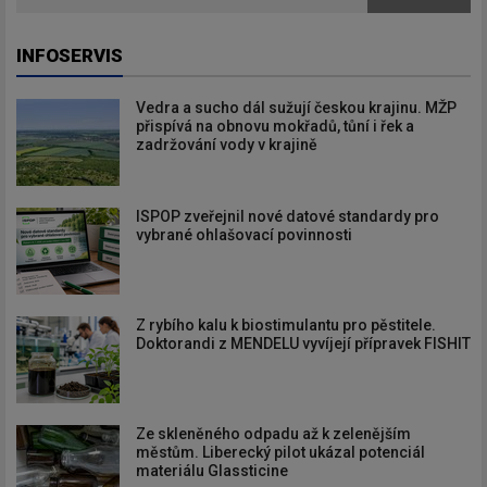
INFOSERVIS
Vedra a sucho dál sužují českou krajinu. MŽP
přispívá na obnovu mokřadů, tůní i řek a
zadržování vody v krajině
ISPOP zveřejnil nové datové standardy pro
vybrané ohlašovací povinnosti
Z rybího kalu k biostimulantu pro pěstitele.
Doktorandi z MENDELU vyvíjejí přípravek FISHIT
Ze skleněného odpadu až k zelenějším
městům. Liberecký pilot ukázal potenciál
materiálu Glassticine