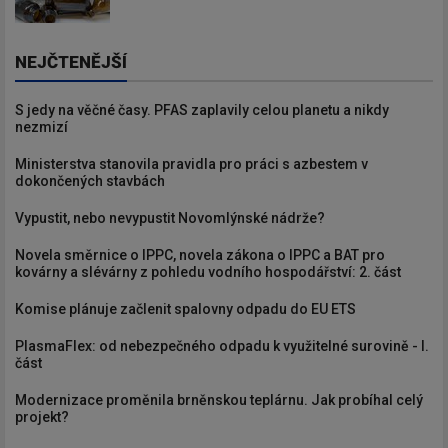
NEJČTENĚJŠÍ
S jedy na věčné časy. PFAS zaplavily celou planetu a nikdy
nezmizí
Ministerstva stanovila pravidla pro práci s azbestem v
dokončených stavbách
Vypustit, nebo nevypustit Novomlýnské nádrže?
Novela směrnice o IPPC, novela zákona o IPPC a BAT pro
kovárny a slévárny z pohledu vodního hospodářství: 2. část
Komise plánuje začlenit spalovny odpadu do EU ETS
PlasmaFlex: od nebezpečného odpadu k využitelné surovině - I.
část
Modernizace proměnila brněnskou teplárnu. Jak probíhal celý
projekt?