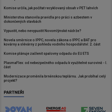
Komise určila, jak počítat recyklovaný obsah v PET lahvích
Ministerstva stanovila pravidla pro práci s azbestem v
dokončených stavbách
Vypustit, nebo nevypustit Novomlýnské nádrže?
Novela směrnice o IPPC, novela zákona o IPPC a BAT pro
kovárny a slévárny z pohledu vodního hospodářství: 2. část
Komise plánuje začlenit spalovny odpadu do EU ETS
PlasmaFlex: od nebezpečného odpadu k využitelné surovině - I.
část
Modernizace proměnila brněnskou teplárnu. Jak probíhal celý
projekt?
PARTNEŘI