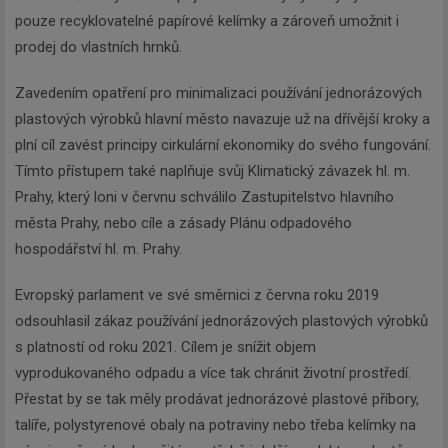
pouze recyklovatelné papírové kelímky a zároveň umožnit i
prodej do vlastních hrnků.
Zavedením opatření pro minimalizaci používání jednorázových
plastových výrobků hlavní město navazuje už na dřívější kroky a
plní cíl zavést principy cirkulární ekonomiky do svého fungování.
Tímto přístupem také naplňuje svůj Klimatický závazek hl. m.
Prahy, který loni v červnu schválilo Zastupitelstvo hlavního
města Prahy, nebo cíle a zásady Plánu odpadového
hospodářství hl. m. Prahy.
Evropský parlament ve své směrnici z června roku 2019
odsouhlasil zákaz používání jednorázových plastových výrobků
s platností od roku 2021. Cílem je snížit objem
vyprodukovaného odpadu a více tak chránit životní prostředí.
Přestat by se tak měly prodávat jednorázové plastové příbory,
talíře, polystyrenové obaly na potraviny nebo třeba kelímky na