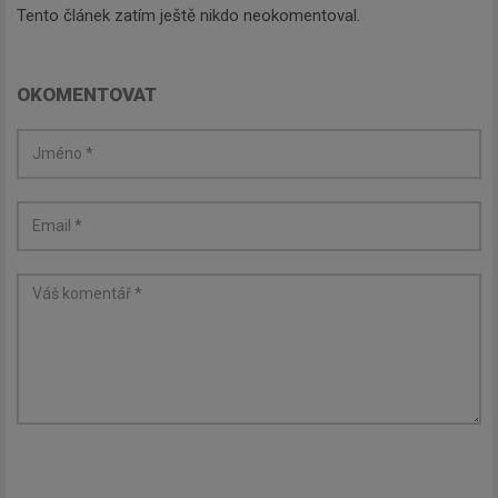
Tento článek zatím ještě nikdo neokomentoval.
OKOMENTOVAT
Newsletter
Zadejte váš email a my Vám
budeme zasílat ty nejdůležitější