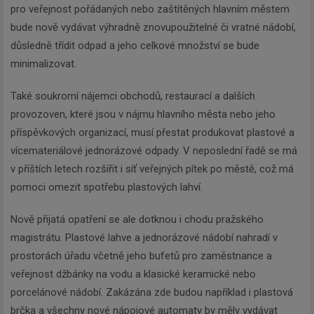
pro veřejnost pořádaných nebo zaštítěných hlavním městem
bude nově vydávat výhradně znovupoužitelné či vratné nádobí,
důsledně třídit odpad a jeho celkové množství se bude
minimalizovat.
Také soukromí nájemci obchodů, restaurací a dalších
provozoven, které jsou v nájmu hlavního města nebo jeho
příspěvkových organizací, musí přestat produkovat plastové a
vícemateriálové jednorázové odpady. V neposlední řadě se má
v příštích letech rozšířit i síť veřejných pítek po městě, což má
pomoci omezit spotřebu plastových lahví.
Nově přijatá opatření se ale dotknou i chodu pražského
magistrátu. Plastové lahve a jednorázové nádobí nahradí v
prostorách úřadu včetně jeho bufetů pro zaměstnance a
veřejnost džbánky na vodu a klasické keramické nebo
porcelánové nádobí. Zakázána zde budou například i plastová
brčka a všechny nové nápojové automaty by měly vydávat