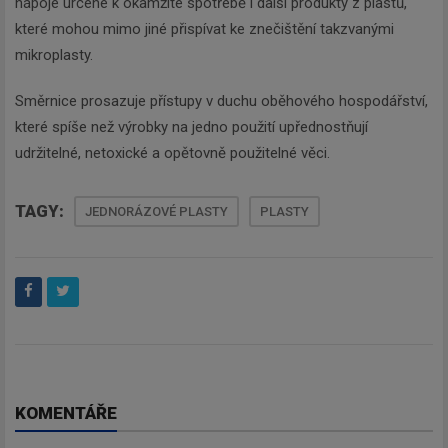
nápoje určené k okamžité spotřebě i další produkty z plastů,
které mohou mimo jiné přispívat ke znečištění takzvanými
mikroplasty.
Směrnice prosazuje přístupy v duchu oběhového hospodářství,
které spíše než výrobky na jedno použití upřednostňují
udržitelné, netoxické a opětovně použitelné věci.
TAGY:
JEDNORÁZOVÉ PLASTY
PLASTY
KOMENTÁŘE