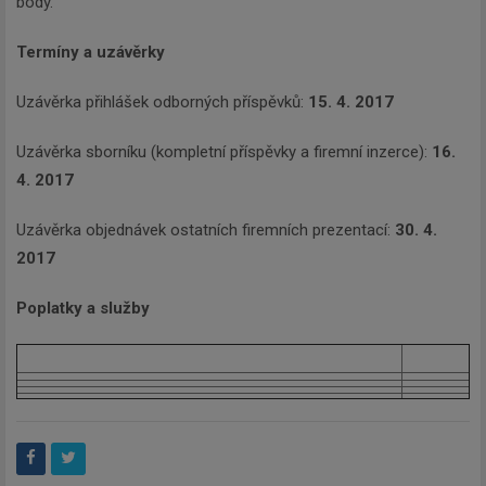
body.
Termíny a uzávěrky
Uzávěrka přihlášek odborných příspěvků:
15. 4. 2017
Uzávěrka sborníku (kompletní příspěvky a firemní inzerce):
16.
4. 2017
Uzávěrka objednávek ostatních firemních prezentací:
30. 4.
2017
Poplatky a služby
Newsletter
Zadejte váš email a my Vám
budeme zasílat ty nejdůležitější
informace, maximálně 1x týdně.