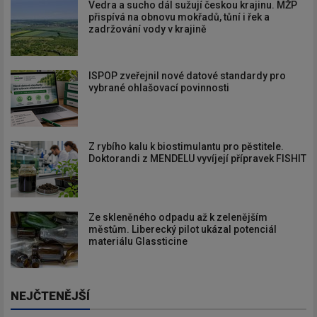
Vedra a sucho dál sužují českou krajinu. MŽP
přispívá na obnovu mokřadů, tůní i řek a
zadržování vody v krajině
ISPOP zveřejnil nové datové standardy pro
vybrané ohlašovací povinnosti
Z rybího kalu k biostimulantu pro pěstitele.
Doktorandi z MENDELU vyvíjejí přípravek FISHIT
Ze skleněného odpadu až k zelenějším
městům. Liberecký pilot ukázal potenciál
materiálu Glassticine
NEJČTENĚJŠÍ