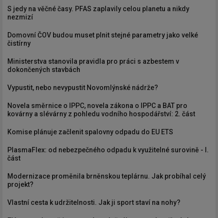
S jedy na věčné časy. PFAS zaplavily celou planetu a nikdy
nezmizí
Domovní ČOV budou muset plnit stejné parametry jako velké
čistírny
Ministerstva stanovila pravidla pro práci s azbestem v
dokončených stavbách
Vypustit, nebo nevypustit Novomlýnské nádrže?
Novela směrnice o IPPC, novela zákona o IPPC a BAT pro
kovárny a slévárny z pohledu vodního hospodářství: 2. část
Komise plánuje začlenit spalovny odpadu do EU ETS
PlasmaFlex: od nebezpečného odpadu k využitelné surovině - I.
část
Modernizace proměnila brněnskou teplárnu. Jak probíhal celý
projekt?
Vlastní cesta k udržitelnosti. Jak ji sport staví na nohy?