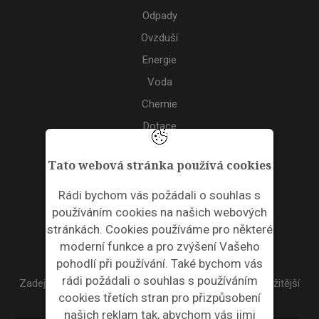
Odpady
Ovzduší
Energie
Voda
Chemie
Dotace
Akce
Tato webová stránka používá cookies
TAGS
Rádi bychom vás požádali o souhlas s
používáním cookies na našich webových
ODPADNÍ PLASTY
stránkách. Cookies používáme pro některé
moderní funkce a pro zvýšení Vašeho
NEWSLETTER
pohodlí při používání. Také bychom vás
rádi požádali o souhlas s používáním
Zadejte váš email a my Vám budeme zasílat ty nejdůležitější
cookies třetích stran pro přizpůsobení
informace, maximálně 1x týdně.
našich reklam tak, abychom vás jimi