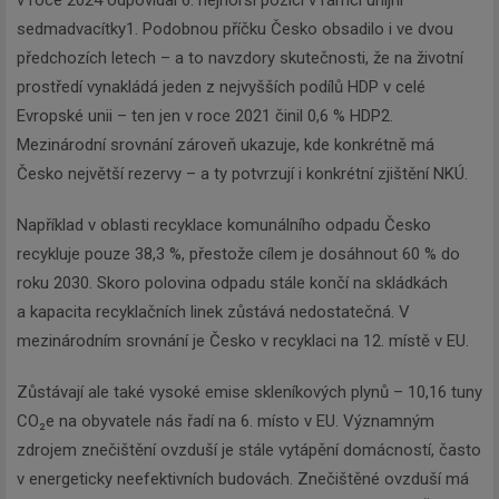
v roce 2024 odpovídal 6. nejhorší pozici v rámci unijní
sedmadvacítky1. Podobnou příčku Česko obsadilo i ve dvou
předchozích letech – a to navzdory skutečnosti, že na životní
prostředí vynakládá jeden z nejvyšších podílů HDP v celé
Evropské unii – ten jen v roce 2021 činil 0,6 % HDP2.
Mezinárodní srovnání zároveň ukazuje, kde konkrétně má
Česko největší rezervy – a ty potvrzují i konkrétní zjištění NKÚ.
Například v oblasti recyklace komunálního odpadu Česko
recykluje pouze 38,3 %, přestože cílem je dosáhnout 60 % do
roku 2030. Skoro polovina odpadu stále končí na skládkách
a kapacita recyklačních linek zůstává nedostatečná. V
mezinárodním srovnání je Česko v recyklaci na 12. místě v EU.
Zůstávají ale také vysoké emise skleníkových plynů – 10,16 tuny
CO₂e na obyvatele nás řadí na 6. místo v EU. Významným
zdrojem znečištění ovzduší je stále vytápění domácností, často
v energeticky neefektivních budovách. Znečištěné ovzduší má