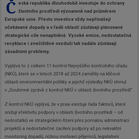
Č
eská republika dlouhodobě investuje do ochrany
životního prostředí významně nad průměrem
Evropské unie. Přesto investice vždy nepřinášejí
očekávané dopady a v řadě oblastí zůstávají plánované
strategické cíle nenaplněné. Vysoké emise, nedostatečná
recyklace i znečištěné ovzduší tak nadále zůstávají
zásadními problémy.
Vyplývá to z celkem 11 kontrol Nejvyššího kontrolního úřadu
(NKÚ), které se v letech 2018 až 2024 zaměřily na klíčové
oblasti environmentální politiky a jejichž výsledky NKÚ shrnul
v „Souhrnné zprávě z kontrol NKÚ v oblasti životního prostředí“.
Z kontrol NKÚ vyplývá, že v praxi existuje řada faktorů, které
snižují efektivitu podpory v oblasti životního prostředí – od
nedostatků ve strategickém řízení přes pomalou administraci
projektů a nedostatečné zacílení podpory až po nekvalitní
monitoring dopadů, nízkou motivaci příjemců, legislativní