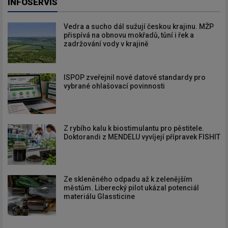
INFOSERVIS
Vedra a sucho dál sužují českou krajinu. MŽP
přispívá na obnovu mokřadů, tůní i řek a
zadržování vody v krajině
ISPOP zveřejnil nové datové standardy pro
vybrané ohlašovací povinnosti
Z rybího kalu k biostimulantu pro pěstitele.
Doktorandi z MENDELU vyvíjejí přípravek FISHIT
Ze skleněného odpadu až k zelenějším
městům. Liberecký pilot ukázal potenciál
materiálu Glassticine