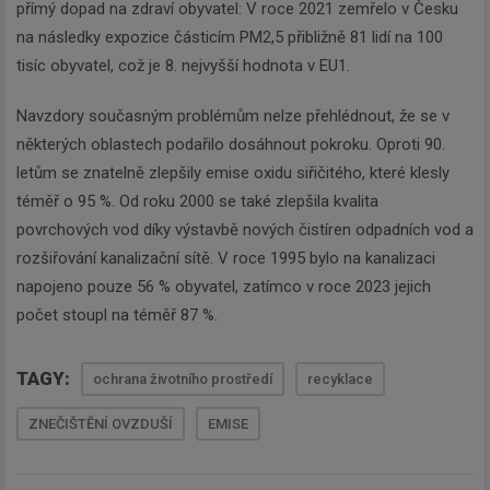
přímý dopad na zdraví obyvatel: V roce 2021 zemřelo v Česku
na následky expozice částicím PM2,5 přibližně 81 lidí na 100
tisíc obyvatel, což je 8. nejvyšší hodnota v EU1.
Navzdory současným problémům nelze přehlédnout, že se v
některých oblastech podařilo dosáhnout pokroku. Oproti 90.
letům se znatelně zlepšily emise oxidu siřičitého, které klesly
téměř o 95 %. Od roku 2000 se také zlepšila kvalita
povrchových vod díky výstavbě nových čistíren odpadních vod a
rozšiřování kanalizační sítě. V roce 1995 bylo na kanalizaci
napojeno pouze 56 % obyvatel, zatímco v roce 2023 jejich
počet stoupl na téměř 87 %.
TAGY:
ochrana životního prostředí
recyklace
ZNEČIŠTĚNÍ OVZDUŠÍ
EMISE