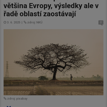
většina Evropy, výsledky ale v
řadě oblastí zaostávají
3. 6. 2025
|
zdroj: NKÚ
0
zdroj: pixabay