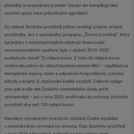
překážky a nevymáhání pravidel. Situaci ale komplikují také
resortní spory mezi jednotlivými agendami.
Do oblasti životního prostředí přitom směřují značné veřejné
prostředky. Jen z operačního programu „Životní prostředí“, který
byl jedním z nejvýznamnějších nástrojů financování
environmentálních opatření, bylo v období 2014–2020
poskytnuto téměř 72 miliard korun. Z toho 66 miliard korun
směřovalo přímo do oblastí kontrolovaných NKÚ – například na
energetické úspory, vodní a odpadové hospodářství, ochranu
přírody a krajiny či zlepšování kvality ovzduší. Celkové výdaje
jsou pak podle dat Českého statistického úřadu ještě
významnější – jen v roce 2023 směřovalo do ochrany životního
prostředí více než 130 miliard korun.
Navzdory významným investicím zůstává Česká republika
v mezinárodním srovnání na chvostu. Stav životního prostředí