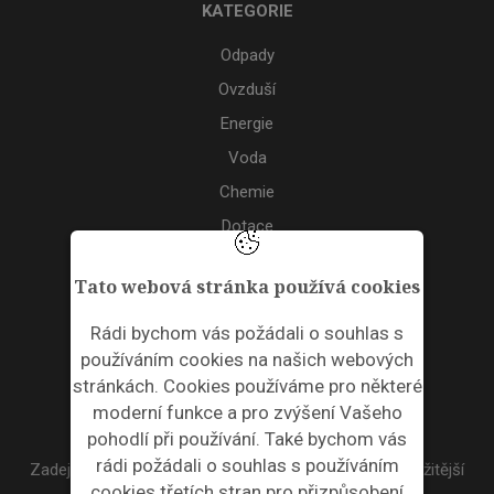
KATEGORIE
Odpady
Ovzduší
Energie
Voda
Chemie
Dotace
Akce
Tato webová stránka používá cookies
TAGS
Rádi bychom vás požádali o souhlas s
používáním cookies na našich webových
ODPADNÍ PLASTY
stránkách. Cookies používáme pro některé
moderní funkce a pro zvýšení Vašeho
NEWSLETTER
pohodlí při používání. Také bychom vás
rádi požádali o souhlas s používáním
Zadejte váš email a my Vám budeme zasílat ty nejdůležitější
cookies třetích stran pro přizpůsobení
informace, maximálně 1x týdně.