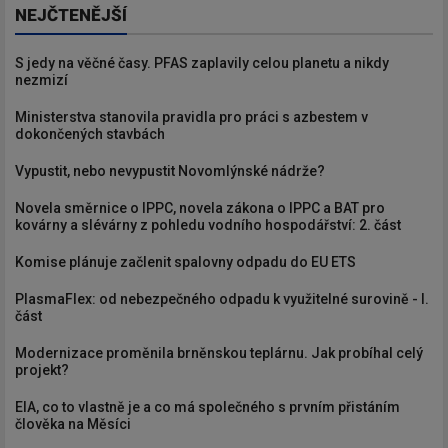
NEJČTENĚJŠÍ
S jedy na věčné časy. PFAS zaplavily celou planetu a nikdy
nezmizí
Ministerstva stanovila pravidla pro práci s azbestem v
dokončených stavbách
Vypustit, nebo nevypustit Novomlýnské nádrže?
Novela směrnice o IPPC, novela zákona o IPPC a BAT pro
kovárny a slévárny z pohledu vodního hospodářství: 2. část
Komise plánuje začlenit spalovny odpadu do EU ETS
PlasmaFlex: od nebezpečného odpadu k využitelné surovině - I.
část
Modernizace proměnila brněnskou teplárnu. Jak probíhal celý
projekt?
EIA, co to vlastně je a co má společného s prvním přistáním
člověka na Měsíci