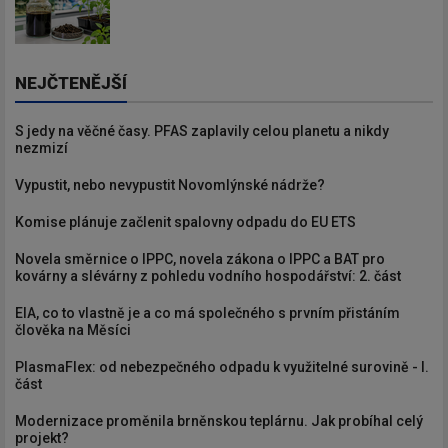
NEJČTENĚJŠÍ
S jedy na věčné časy. PFAS zaplavily celou planetu a nikdy
nezmizí
Vypustit, nebo nevypustit Novomlýnské nádrže?
Komise plánuje začlenit spalovny odpadu do EU ETS
Novela směrnice o IPPC, novela zákona o IPPC a BAT pro
kovárny a slévárny z pohledu vodního hospodářství: 2. část
EIA, co to vlastně je a co má společného s prvním přistáním
člověka na Měsíci
PlasmaFlex: od nebezpečného odpadu k využitelné surovině - I.
část
Modernizace proměnila brněnskou teplárnu. Jak probíhal celý
projekt?