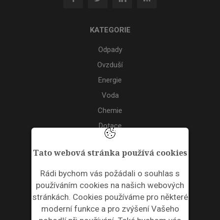
KATEGORIE
Odpady
Ovzduší
Energie
Voda
Chemie
Dotace
Akce
Tato webová stránka používá cookies
TAGS
Rádi bychom vás požádali o souhlas s
používáním cookies na našich webových
ODPADNÍ PLASTY
stránkách. Cookies používáme pro některé
moderní funkce a pro zvýšení Vašeho
NEWSLETTER