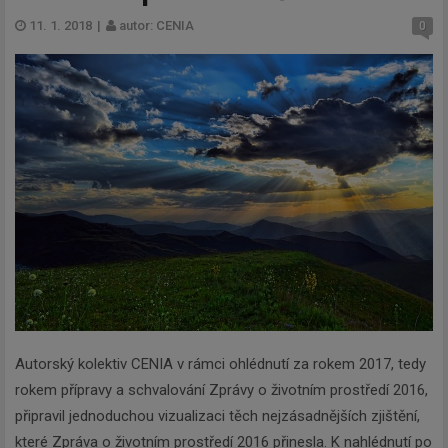
11. 1. 2018
|
autor: CENIA
0
Autorský kolektiv CENIA v rámci ohlédnutí za rokem 2017, tedy
rokem přípravy a schvalování Zprávy o životním prostředí 2016,
připravil jednoduchou vizualizaci těch nejzásadnějších zjištění,
které Zpráva o životním prostředí 2016 přinesla. K nahlédnutí po