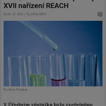
XVII nařízení REACH
20. 12. 2021
|
zdroj: MPO
0
zdroj: Pixabay
V Úředním věstníku bylo zveřejněno