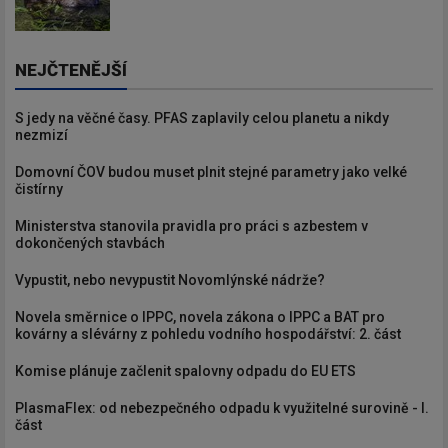
NEJČTENĚJŠÍ
S jedy na věčné časy. PFAS zaplavily celou planetu a nikdy
nezmizí
Domovní ČOV budou muset plnit stejné parametry jako velké
čistírny
Ministerstva stanovila pravidla pro práci s azbestem v
dokončených stavbách
Vypustit, nebo nevypustit Novomlýnské nádrže?
Novela směrnice o IPPC, novela zákona o IPPC a BAT pro
kovárny a slévárny z pohledu vodního hospodářství: 2. část
Komise plánuje začlenit spalovny odpadu do EU ETS
PlasmaFlex: od nebezpečného odpadu k využitelné surovině - I.
část