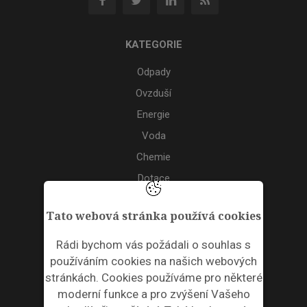
KATEGORIE
Odpady
Ovzduší
Energie
Voda
Chemie
Dotace
Akce
Tato webová stránka používá cookies
TAGS
Rádi bychom vás požádali o souhlas s
používáním cookies na našich webových
ODPADNÍ PLASTY
stránkách. Cookies používáme pro některé
moderní funkce a pro zvýšení Vašeho
NEWSLETTER