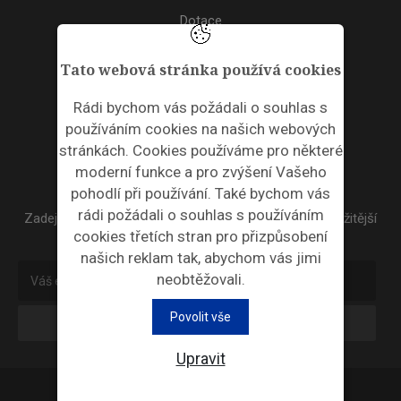
Dotace
Akce
Tato webová stránka používá cookies
TAGS
Rádi bychom vás požádali o souhlas s
používáním cookies na našich webových
ODPADNÍ PLASTY
stránkách. Cookies používáme pro některé
moderní funkce a pro zvýšení Vašeho
NEWSLETTER
pohodlí při používání. Také bychom vás
rádi požádali o souhlas s používáním
Zadejte váš email a my Vám budeme zasílat ty nejdůležitější
cookies třetích stran pro přizpůsobení
informace, maximálně 1x týdně.
našich reklam tak, abychom vás jimi
neobtěžovali.
Povolit vše
Odebírat
Upravit
Průmyslová ekologie © 2026 |
Nastavení cookies