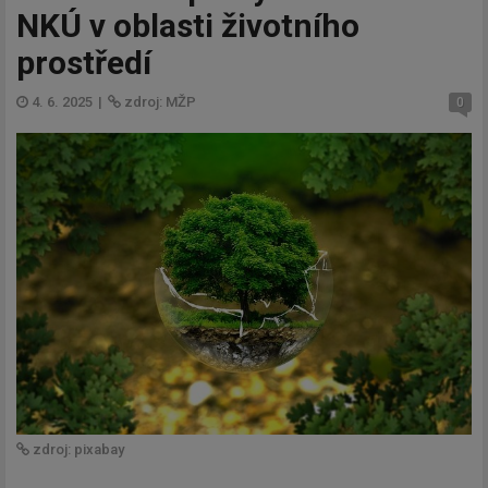
NKÚ v oblasti životního
prostředí
4. 6. 2025
|
zdroj: MŽP
0
zdroj: pixabay