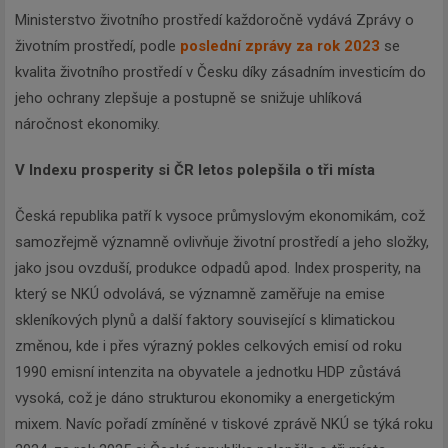
Ministerstvo životního prostředí každoročně vydává Zprávy o
životním prostředí, podle
poslední zprávy za rok 2023
se
kvalita životního prostředí v Česku díky zásadním investicím do
jeho ochrany zlepšuje a postupně se snižuje uhlíková
náročnost ekonomiky.
V Indexu prosperity si ČR letos polepšila o tři místa
Česká republika patří k vysoce průmyslovým ekonomikám, což
samozřejmě významně ovlivňuje životní prostředí a jeho složky,
jako jsou ovzduší, produkce odpadů apod. Index prosperity, na
který se NKÚ odvolává, se významně zaměřuje na emise
skleníkových plynů a další faktory související s klimatickou
změnou, kde i přes výrazný pokles celkových emisí od roku
1990 emisní intenzita na obyvatele a jednotku HDP zůstává
vysoká, což je dáno strukturou ekonomiky a energetickým
mixem. Navíc pořadí zmíněné v tiskové zprávě NKÚ se týká roku