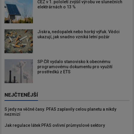
ČEZ v 1. pololetí zvýšil výrobu ve slunečních
elektrárnách o 13 %
Jiskra, nedopalek nebo horký výfuk. Vědci
ukazují, jak snadno vzniká letní požár
SP ČR vydalo stanovisko k obecnému
programovému dokumentu pro využití
prostředků z ETS
NEJČTENĚJŠÍ
S jedy na věčné časy. PFAS zaplavily celou planetu a nikdy
nezmizí
Jak regulace látek PFAS ovlivní průmyslové sektory