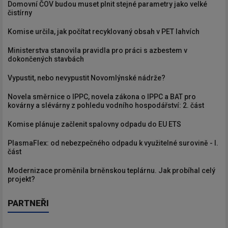
Domovní ČOV budou muset plnit stejné parametry jako velké
čistírny
Komise určila, jak počítat recyklovaný obsah v PET lahvích
Ministerstva stanovila pravidla pro práci s azbestem v
dokončených stavbách
Vypustit, nebo nevypustit Novomlýnské nádrže?
Novela směrnice o IPPC, novela zákona o IPPC a BAT pro
kovárny a slévárny z pohledu vodního hospodářství: 2. část
Komise plánuje začlenit spalovny odpadu do EU ETS
PlasmaFlex: od nebezpečného odpadu k využitelné surovině - I.
část
Modernizace proměnila brněnskou teplárnu. Jak probíhal celý
projekt?
PARTNEŘI