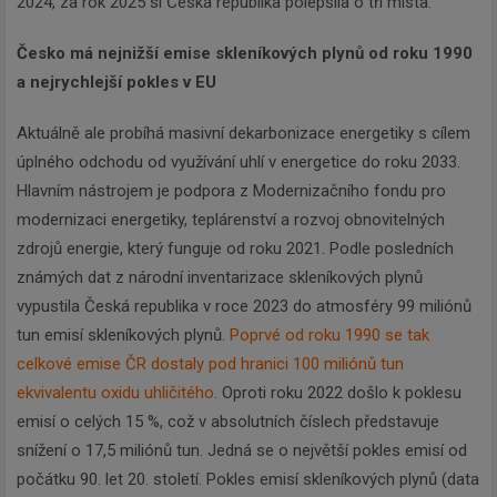
2024, za rok 2025 si Česká republika polepšila o tři místa.
Česko má nejnižší emise skleníkových plynů od roku 1990
a nejrychlejší pokles v EU
Aktuálně ale probíhá masivní dekarbonizace energetiky s cílem
úplného odchodu od využívání uhlí v energetice do roku 2033.
Hlavním nástrojem je podpora z Modernizačního fondu pro
modernizaci energetiky, teplárenství a rozvoj obnovitelných
zdrojů energie, který funguje od roku 2021. Podle posledních
známých dat z národní inventarizace skleníkových plynů
vypustila Česká republika v roce 2023 do atmosféry 99 miliónů
tun emisí skleníkových plynů.
Poprvé od roku 1990 se tak
celkové emise ČR dostaly pod hranici 100 miliónů tun
ekvivalentu oxidu uhličitého
. Oproti roku 2022 došlo k poklesu
emisí o celých 15 %, což v absolutních číslech představuje
snížení o 17,5 miliónů tun. Jedná se o největší pokles emisí od
počátku 90. let 20. století. Pokles emisí skleníkových plynů (data