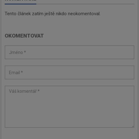
Tento článek zatím ještě nikdo neokomentoval.
OKOMENTOVAT
Newsletter
Zadejte váš email a my Vám
budeme zasílat ty nejdůležitější
informace, maximálně 1x týdně.