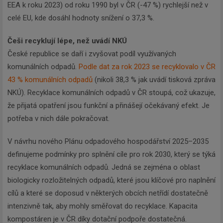
EEA k roku 2023) od roku 1990 byl v ČR (-47 %) rychlejší než v
celé EU, kde dosáhl hodnoty snížení o 37,3 %.
Češi recyklují lépe, než uvádí NKÚ
České republice se daří i zvyšovat podíl využívaných
komunálních odpadů.
Podle dat za rok 2023 se recyklovalo v ČR
43 % komunálních odpadů
(nikoli 38,3 % jak uvádí tisková zpráva
NKÚ). Recyklace komunálních odpadů v ČR stoupá, což ukazuje,
že přijatá opatření jsou funkční a přinášejí očekávaný efekt. Je
potřeba v nich dále pokračovat.
V návrhu nového Plánu odpadového hospodářství 2025–2035
definujeme podmínky pro splnění cíle pro rok 2030, který se týká
recyklace komunálních odpadů. Jedná se zejména o oblast
biologicky rozložitelných odpadů, které jsou klíčové pro naplnění
cílů a které se doposud v některých obcích netřídí dostatečně
intenzivně tak, aby mohly směřovat do recyklace. Kapacita
kompostáren je v ČR díky dotační podpoře dostatečná.