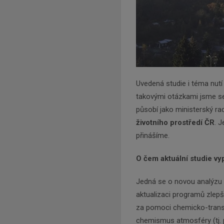
Uvedená studie i téma nutí 
takovými otázkami jsme se 
působí jako ministerský ra
životního prostředí ČR
. 
přinášíme.
O čem aktuální studie vyp
Jedná se o novou analýzu p
aktualizaci programů zlepš
za pomoci chemicko-trans
chemismus atmosféry (tj. 