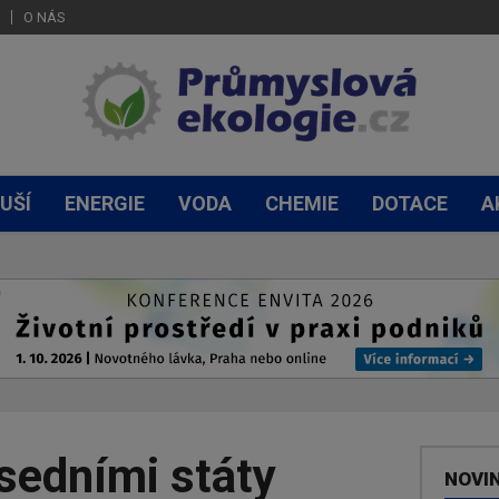
O NÁS
UŠÍ
ENERGIE
VODA
CHEMIE
DOTACE
A
sedními státy
NOVI