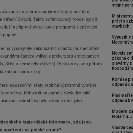
Domovní Č
stejné para
važováno se všemi známými zdroji znečištění
Ministerst
e střední Evropě. Takto sofistikovaný model byl při
práci s a
stavbách
ovzduší a přípravě aktualizace programů zlepšování
c poprvé.
Vypustit, n
Novomlýns
é na vysoký vliv sekundárních částic na znečištění
Novela smě
ekundární částice vnikají z prekurzorů emitovaných
zákona o I
slévárny z
x, SOx) a zemědělství (NH3). Prekurzory jsou přitom
hospodářst
k zahraničními zdroji.
Komise plá
odpadu do
že mezi sousedními státy probíhá významná výměna
 fenomén je třeba mít na paměti. Výsledky také
PlasmaFle
í imisních limitů by bylo vhodné řešit jako
odpadu k vy
Moderniza
teplárnu. J
slezského kraje nějaké informace, zda jsou
Vlastní ces
 opatření i na polské straně?
sport stav