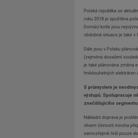
Polská republika se aktuál
roku 2018 je spuštěna pols
Domácí kotle jsou nejvýzn
obdobná situace je také v 
Dále jsou v Polsku plánová
(zejména dosažení souladu
je také plánována změna e
hnědouhelných elektráren a
S průmyslem je neodmysli
výstupů. Spolupracuje n
znečišťujícího segmentu
Nákladní doprava je problé
vlivem činnosti mnoha pře
samozřejmě řeší pouze dopr