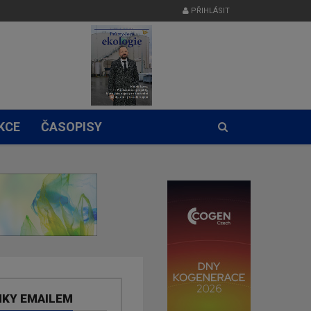
PŘIHLÁSIT
KCE
ČASOPISY
NKY EMAILEM