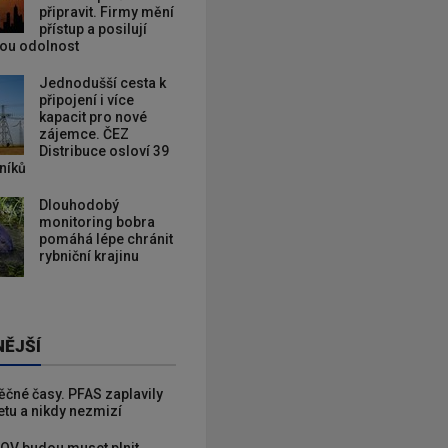
připravit. Firmy mění
přístup a posilují
kou odolnost
Jednodušší cesta k
připojení i více
kapacit pro nové
zájemce. ČEZ
Distribuce osloví 39
zníků
Dlouhodobý
monitoring bobra
pomáhá lépe chránit
rybniční krajinu
NĚJŠÍ
věčné časy. PFAS zaplavily
etu a nikdy nezmizí