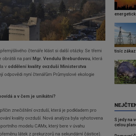
energetic
přemýšlivého čtenáře klást si další otázky. Se třemi
tisíc záka
obrátili na paní
Mgr. Vendulu Breburdovou
, která
da v
oddělení kvality ovzduší Ministerstva
Její odpovědi nyní čtenářům Průmyslové ekologie
ovídá a v čem je unikátní?
NEJČTE
říčin znečištění ovzduší, která je podkladem pro
ování kvality ovzduší. Nová analýza byla vyhotovena
S jedy na 
celou plan
portního modelu CAMx, který bere v úvahu
přeměnu látek z prekurzorů na sekundární částice).