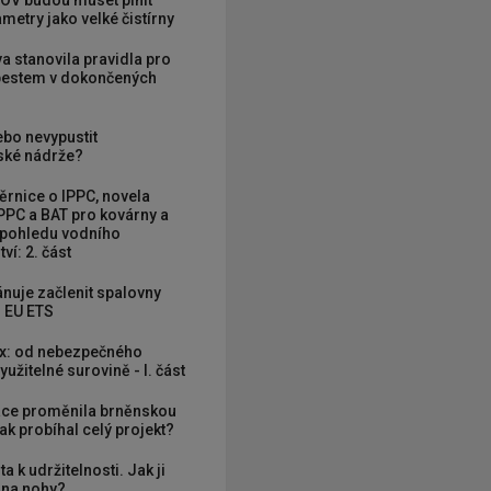
OV budou muset plnit
metry jako velké čistírny
va stanovila pravidla pro
zbestem v dokončených
ebo nevypustit
ké nádrže?
rnice o IPPC, novela
PPC a BAT pro kovárny a
 pohledu vodního
ví: 2. část
nuje začlenit spalovny
 EU ETS
x: od nebezpečného
užitelné surovině - I. část
ce proměnila brněnskou
ak probíhal celý projekt?
ta k udržitelnosti. Jak ji
í na nohy?