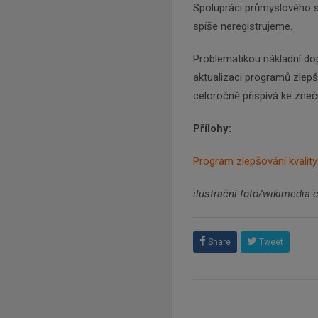
Spolupráci průmyslového s
spíše neregistrujeme.
Problematikou nákladní dop
aktualizaci programů zlepš
celoročně přispívá ke zne
Přílohy:
Program zlepšování kvality
ilustrační foto/wikimedi
Share
Tweet