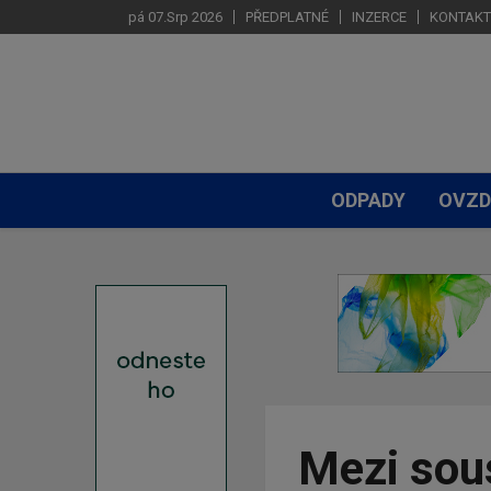
pá 07.Srp 2026
PŘEDPLATNÉ
INZERCE
KONTAKT
ODPADY
OVZD
Mezi sou