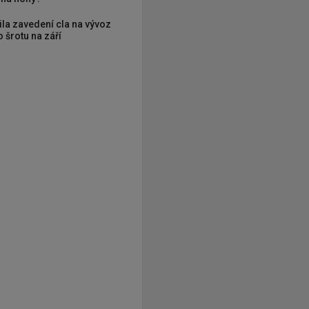
ila zavedení cla na vývoz
 šrotu na září