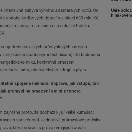
ně intenzivně zabývá výměnou zastaralých kotlů. Od
Unie odlož
hliníkového
ká obdoba kotlíkových dotací s alokací 600 mld. Kč.
amnějším zdrojem znečištění ovzduší v Polsku,
ČR.
na opatření na velkých průmyslových zdrojích
 s nejlepšími dostupnými technikami). Do budoucna
nergetického mixu, konkrétně omezení
Newsletter
 podpora jádra, obnovitelných zdrojů a plynu.
telně spojena nákladní doprava, jak vstupů, tak
Zadejte váš email a my Vám budeme zasílat ty
ějak průmysl na omezení emisí z tohoto
nejdůležitější informace, maximálně 1x týdně.
?
m zejména proto, že dochází k její velké kumulaci
Odebírat
pravních společností. Jednotlivé průmyslové podniky
avu, která souvisí s provozem jejich areálu.