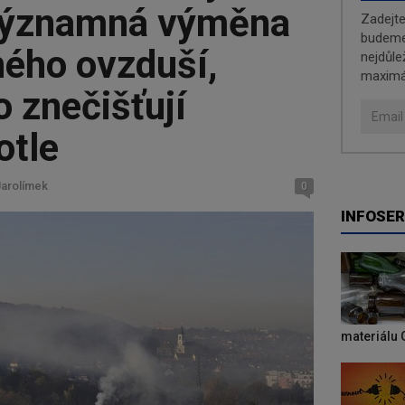
významná výměna
Zadejt
budeme 
ného ovzduší,
nejdůle
maximá
o znečišťují
otle
Jarolímek
0
INFOSER
materiálu 