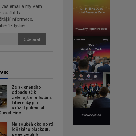
e váš email a my Vám
zasílat ty
žitější informace,
lně 1x týdně.
Odebírat
VIS
Ze skleněného
odpadu až k
zelenějším městům.
Liberecký pilot
ukázal potenciál
Glassticine
Na souběh okolností
loňského blackoutu
se nelze plně