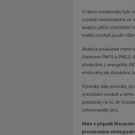
V rámci modelování bylo u
ovzduší nacházejícími se v
analýze příčin znečištění 
kvality ovzduší použit vůbe
Analýza poukázala mimo jin
částicemi PM10 a PM2,5. S
především z energetiky (NO
emitovány jak domácími, ta
Výsledky dále potvrdily, 
znečištění ovzduší a tento
poukázaly na to, že dosažen
celoevropský úkol.
Máte v případě Moravsko
prosazována ekologizační