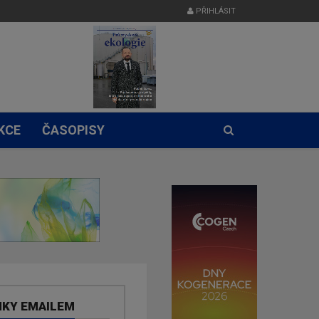
PŘIHLÁSIT
KCE
ČASOPISY
NKY EMAILEM