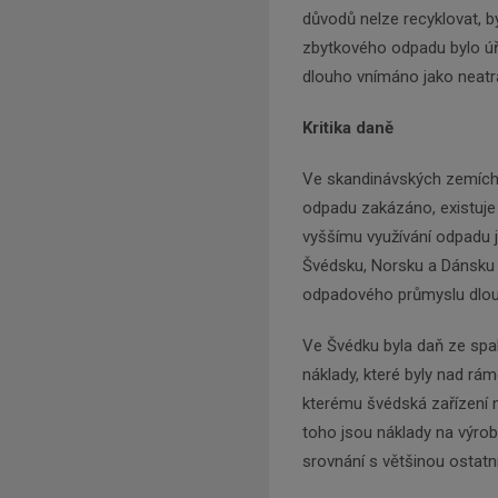
důvodů nelze recyklovat, b
zbytkového odpadu bylo úřa
dlouho vnímáno jako neatrakt
Kritika daně
Ve skandinávských zemích,
odpadu zakázáno, existuje
vyššímu využívání odpadu j
Švédsku, Norsku a Dánsku b
odpadového průmyslu dlou
Ve Švédku byla daň ze spa
náklady, které byly nad r
kterému švédská zařízení n
toho jsou náklady na výro
srovnání s většinou ostatn