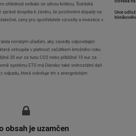
člověka na
m ohlédnutí setkalo se silnou kritikou. Švédská
 zprávě dospěla k závěru, že pozitivními dopady na
Unie odlož
hliníkového
Newsletter
statečné, ceny pro spotřebitele vzrostly a investice v
nila norským úřadům, aby zavedly odpovídající
Zadejte váš email a my Vám budeme zasílat ty
nejdůležitější informace, maximálně 1x týdně.
která vstoupila v platnost začátkem letošního roku.
ližně 20 eur za tunu CO2 nebo přibližně 10 eur za
romě systému ETS má Dánsko také vnitrostátní daň
Odebírat
 odpadu, která ovlivňuje trh s energetickým
o obsah je uzamčen