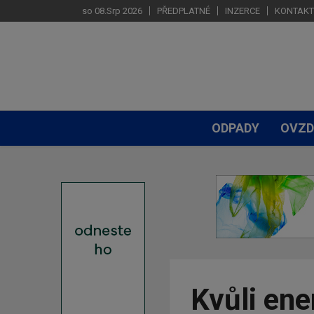
so 08.Srp 2026
PŘEDPLATNÉ
INZERCE
KONTAKT
ODPADY
OVZD
Kvůli ene