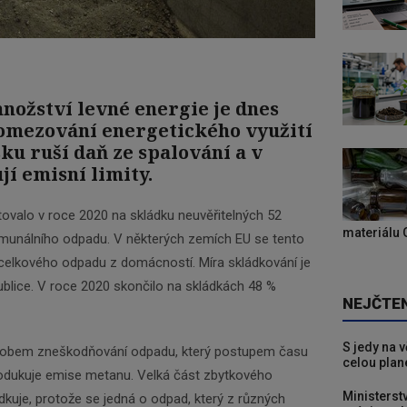
množství levné energie je dnes
 omezování energetického využití
ku ruší daň ze spalování a v
í emisní limity.
ovalo v roce 2020 na skládku neuvěřitelných 52
materiálu 
munálního odpadu. V některých zemích EU se tento
 celkového odpadu z domácností. Míra skládkování je
ublice. V roce 2020 skončilo na skládkách 48 %
NEJČTE
S jedy na 
ůsobem zneškodňování odpadu, který postupem času
celou plan
rodukuje emise metanu. Velká část zbytkového
Ministerst
dkuje, protože se jedná o odpad, který z různých