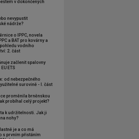
zbestem v dokončených
ebo nevypustit
ké nádrže?
rnice o IPPC, novela
PPC a BAT pro kovárny a
 pohledu vodního
ví: 2. část
nuje začlenit spalovny
 EU ETS
x: od nebezpečného
užitelné surovině - I. část
ce proměnila brněnskou
ak probíhal celý projekt?
ta k udržitelnosti. Jak ji
í na nohy?
vlastně je a co má
 s prvním přistáním