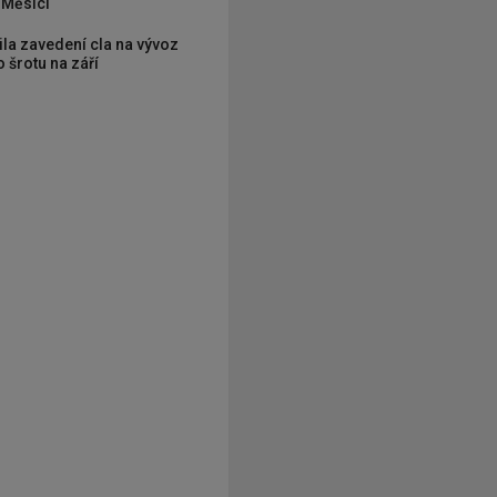
 Měsíci
ila zavedení cla na vývoz
 šrotu na září