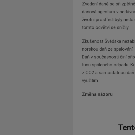
Zvedení daně se při zpětné
daňová agentura v nedávné
životní prostředí byly nedo
tomto odvětví se snížily.
Zkušenost Švédska nezabrá
norskou daň ze spalování, 
Daň v současnosti činí přib
tunu spáleného odpadu. K
z CO2 a samostatnou daň z
využitím.
Změna názoru
Tent