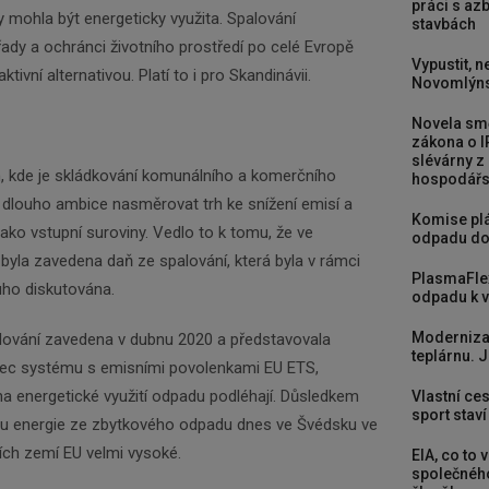
práci s a
y mohla být energeticky využita. Spalování
stavbách
dy a ochránci životního prostředí po celé Evropě
Vypustit, n
ivní alternativou. Platí to i pro Skandinávii.
Novomlýns
Novela smě
zákona o I
slévárny z
 kde je skládkování komunálního a komerčního
hospodářst
 dlouho ambice nasměrovat trh ke snížení emisí a
Komise plá
ako vstupní suroviny. Vedlo to k tomu, že ve
odpadu do
yla zavedena daň ze spalování, která byla v rámci
PlasmaFle
ho diskutována.
odpadu k vy
Moderniza
lování zavedena v dubnu 2020 a představovala
teplárnu. J
ámec systému s emisními povolenkami EU ETS,
a energetické využití odpadu podléhají. Důsledkem
Vlastní ces
sport stav
bu energie ze zbytkového odpadu dnes ve Švédsku ve
ích zemí EU velmi vysoké.
EIA, co to 
společného