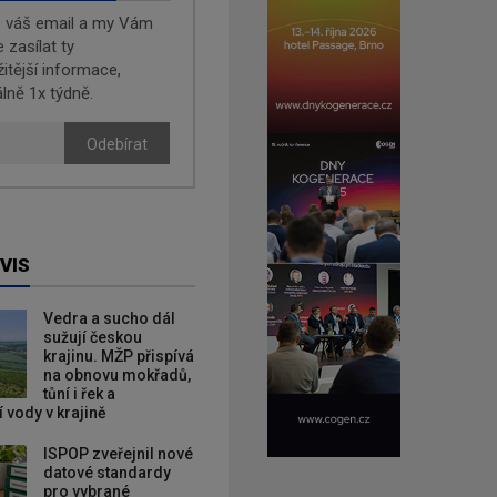
e váš email a my Vám
zasílat ty
žitější informace,
lně 1x týdně.
Odebírat
VIS
Vedra a sucho dál
sužují českou
krajinu. MŽP přispívá
na obnovu mokřadů,
tůní i řek a
 vody v krajině
ISPOP zveřejnil nové
datové standardy
pro vybrané