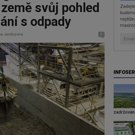
 země svůj pohled
Zadejt
budeme 
dání s odpady
nejdůle
maximá
ina Jandusova
0
INFOSER
zadržování