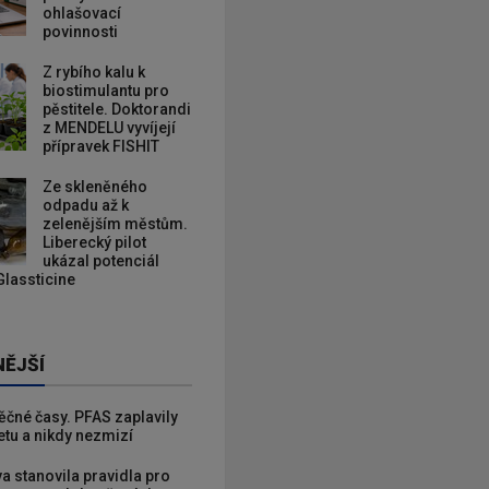
ohlašovací
povinnosti
Z rybího kalu k
biostimulantu pro
pěstitele. Doktorandi
z MENDELU vyvíjejí
přípravek FISHIT
Ze skleněného
odpadu až k
zelenějším městům.
Liberecký pilot
ukázal potenciál
Glassticine
NĚJŠÍ
věčné časy. PFAS zaplavily
etu a nikdy nezmizí
va stanovila pravidla pro