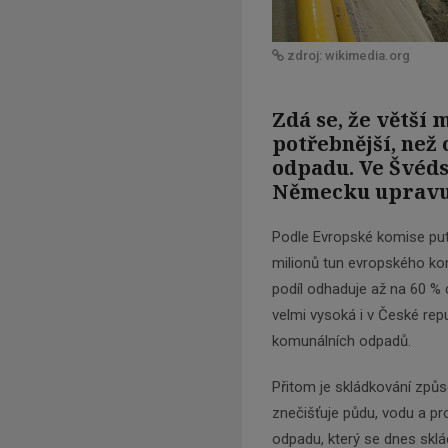
zdroj: wikimedia.org
Zdá se, že větší 
potřebnější, než
odpadu. Ve Švéds
Německu upravuj
Podle Evropské komise put
milionů tun evropského ko
podíl odhaduje až na 60 %
velmi vysoká i v České rep
komunálních odpadů.
Přitom je skládkování zp
znečišťuje půdu, vodu a p
odpadu, který se dnes sklá