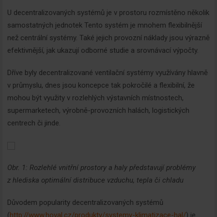
U decentralizovaných systémů je v prostoru rozmístěno několik
samostatných jednotek Tento systém je mnohem flexibilnější
než centrální systémy. Také jejich provozní náklady jsou výrazně
efektivnější, jak ukazují odborné studie a srovnávací výpočty.
Dříve byly decentralizované ventilační systémy využívány hlavně
v průmyslu, dnes jsou koncepce tak pokročilé a flexibilní, že
mohou být využity v rozlehlých výstavních místnostech,
supermarketech, výrobně-provozních halách, logistických
centrech či jinde.
Obr. 1: Rozlehlé vnitřní prostory a haly představují problémy
z hlediska optimální distribuce vzduchu, tepla či chladu
Důvodem popularity decentralizovaných systémů
(
http://www.hoval.cz/produkty/systemy-klimatizace-hal/
) je