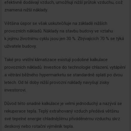
efektivně dodávají vzduch, umožňují nižší průtok vzduchu, což
znamená nižší náklady.
Většina úspor se však uskutečňuje na základě nižších
provozních nákladů. Náklady na stavbu budovy ve vztahu
k jejímu životnímu cyklu jsou jen 30 %. Zbývajících 70 % se týká
uživatele budovy.
Také pro vnitřní klimatizace existují podobné kalkulace
provozních nákladů. Investice do technologie chlazení, vytápění
a větrání běžného hypermarketu se standardně splatí po dvou
letech. Od té doby nižší provozní náklady navyšují zisky
investorovi.
Důvod této snadné kalkulace je velmi jednoduchý a nazývá se
rekuperace tepla. Teplý extrahovaný vzduch předává většinu
své tepelné energie chladnějšímu přiváděnému vzduchu skrz
deskový nebo rotační výměník tepla.