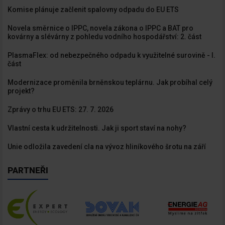
Komise plánuje začlenit spalovny odpadu do EU ETS
Novela směrnice o IPPC, novela zákona o IPPC a BAT pro
kovárny a slévárny z pohledu vodního hospodářství: 2. část
PlasmaFlex: od nebezpečného odpadu k využitelné surovině - I.
část
Modernizace proměnila brněnskou teplárnu. Jak probíhal celý
projekt?
Zprávy o trhu EU ETS: 27. 7. 2026
Vlastní cesta k udržitelnosti. Jak ji sport staví na nohy?
Unie odložila zavedení cla na vývoz hliníkového šrotu na září
PARTNEŘI