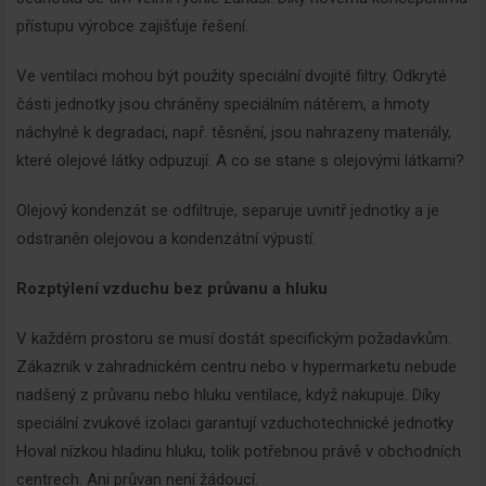
přístupu výrobce zajišťuje řešení.
Ve ventilaci mohou být použity speciální dvojité filtry. Odkryté
části jednotky jsou chráněny speciálním nátěrem, a hmoty
náchylné k degradaci, např. těsnění, jsou nahrazeny materiály,
které olejové látky odpuzují. A co se stane s olejovými látkami?
Olejový kondenzát se odfiltruje, separuje uvnitř jednotky a je
odstraněn olejovou a kondenzátní výpustí.
Rozptýlení vzduchu bez průvanu a hluku
V každém prostoru se musí dostát specifickým požadavkům.
Zákazník v zahradnickém centru nebo v hypermarketu nebude
nadšený z průvanu nebo hluku ventilace, když nakupuje. Díky
speciální zvukové izolaci garantují vzduchotechnické jednotky
Hoval nízkou hladinu hluku, tolik potřebnou právě v obchodních
centrech. Ani průvan není žádoucí.