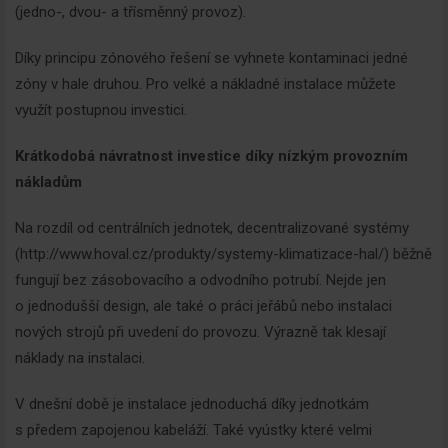
(jedno-, dvou- a třísměnný provoz).
Díky principu zónového řešení se vyhnete kontaminaci jedné
zóny v hale druhou. Pro velké a nákladné instalace můžete
využít postupnou investici.
Krátkodobá návratnost investice díky nízkým provozním
nákladům
Na rozdíl od centrálních jednotek, decentralizované systémy
(http://www.hoval.cz/produkty/systemy-klimatizace-hal/) běžně
fungují bez zásobovacího a odvodního potrubí. Nejde jen
o jednodušší design, ale také o práci jeřábů nebo instalaci
nových strojů při uvedení do provozu. Výrazně tak klesají
náklady na instalaci.
V dnešní době je instalace jednoduchá díky jednotkám
s předem zapojenou kabeláží. Také vyústky které velmi