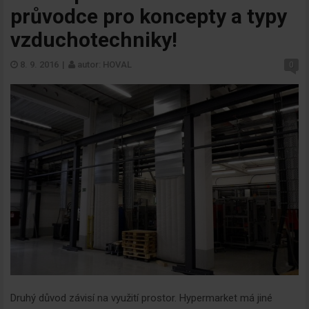
průvodce pro koncepty a typy
vzduchotechniky!
8. 9. 2016
|
autor: HOVAL
0
Druhý důvod závisí na využití prostor. Hypermarket má jiné