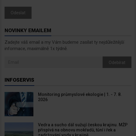
Odeslat
NOVINKY EMAILEM
Zadejte váš email a my Vám budeme zasílat ty nejdůležitější
informace, maximálně 1x týdně.
Odebírat
INFOSERVIS
Monitoring průmyslové ekologie | 1. - 7. 8.
2026
Vedra a sucho dál sužují českou krajinu. MŽP
přispívá na obnovu mokřadů, tůní i řek a
zadržování vody v krajině