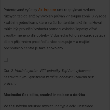
Patentované vyústky
Air-Injector
umí rozptylovat vzduch
různých teplot, aniž by vyvolaly průvan v nákupní zóně. S vysoce
kvalitními jednotkami, které vyrábí lichtenštejnská firma Hoval,
může být proudění vzduchu pomocí ovládání lopatky vířivé
vyústky měněno dle potřeby. V důsledku toho zákazník zůstává
déle v příjemném prostředí a více nakupuje – a majitel
obchodního centra je také spokojený.
Obr. 2: Vnitřní systém VZT jednotky TopVent vybavené
nastavitelnými vyústkami zaručují dodávku vzduchu bez
průvanu
Maximální flexibilita, snadná instalace a údržba
Ve fázi návrhu musíme myslet i na typ a délku instalace