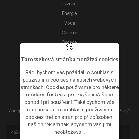
Ovzduší
Energie
Voda
Chemie
Dotace
Akce
Tato webová stránka používá cookies
TAGS
Rádi bychom vás požádali o souhlas s
používáním cookies na našich webových
ODPADNÍ PLASTY
stránkách. Cookies používáme pro některé
moderní funkce a pro zvýšení Vašeho
NEWSLETTER
pohodlí při používání. Také bychom vás
rádi požádali o souhlas s používáním
Zadejte váš email a my Vám budeme zasílat ty nejdůležitější
cookies třetích stran pro přizpůsobení
informace, maximálně 1x týdně.
našich reklam tak, abychom vás jimi
neobtěžovali.