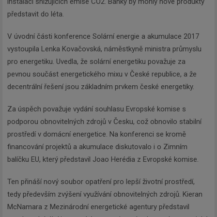
instalací snižujících emise CO2. Banky by mohly nové produkty
představit do léta.
V úvodní části konference Solární energie a akumulace 2017
vystoupila Lenka Kovačovská, náměstkyně ministra průmyslu
pro energetiku. Uvedla, že solární energetiku považuje za
pevnou součást energetického mixu v České republice, a že
decentrální řešení jsou základním prvkem české energetiky.
Za úspěch považuje vydání souhlasu Evropské komise s
podporou obnovitelných zdrojů v Česku, což obnovilo stabilní
prostředí v domácní energetice. Na konferenci se kromě
financování projektů a akumulace diskutovalo i o Zimním
balíčku EU, který představil Joao Herédia z Evropské komise.
Newsletter
Ten přináší nový soubor opatření pro lepší životní prostředí,
tedy především zvýšení využívání obnovitelných zdrojů. Kieran
McNamara z Mezinárodní energetické agentury představil
Zadejte váš email a my Vám