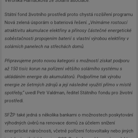
Veronika Hamáčková ze Solární asociace.
Státní fond životního prostředí proto chystá rozšíření programu
Nová zelená úsporám o bateriová řešení.
„
Vnímáme rostoucí
atraktivitu akumulace elektřiny a přínosy částečné energetické
soběstačnosti propojením baterií s vlastní výrobou elektřiny v
solárních panelech na střechách domů.
Připravujeme proto novou kategorii s možností získat podporu
až 150 tisíc korun na pořízení většího solárního systému s
ukládáním energie do akumulátorů. Podpoříme tak výrobu
energie ze šetrných zdrojů a její následné využití přímo v místě
spotřeby
,“
uvedl Petr Valdman, ředitel Státního fondu pro životní
prostředí.
SFŽP také jedná s několika bankami o možnostech poskytování
výhodných úvěrů na renovace domů za účelem snížení
energetické náročnosti, včetně pořízení fotovoltaiky nebo jiných