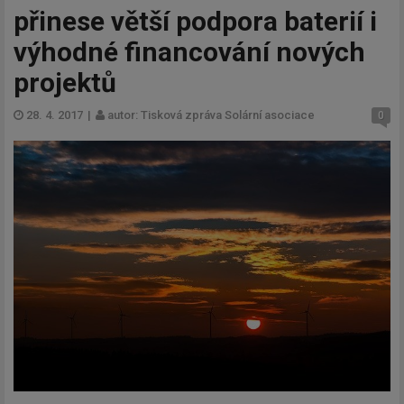
přinese větší podpora baterií i
výhodné financování nových
projektů
28. 4. 2017
|
autor: Tisková zpráva Solární asociace
0