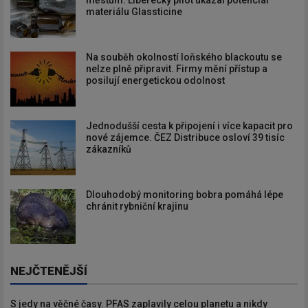
materiálu Glassticine
Na souběh okolností loňského blackoutu se
nelze plně připravit. Firmy mění přístup a
posilují energetickou odolnost
Jednodušší cesta k připojení i více kapacit pro
nové zájemce. ČEZ Distribuce osloví 39 tisíc
zákazníků
Dlouhodobý monitoring bobra pomáhá lépe
chránit rybniční krajinu
NEJČTENĚJŠÍ
S jedy na věčné časy. PFAS zaplavily celou planetu a nikdy