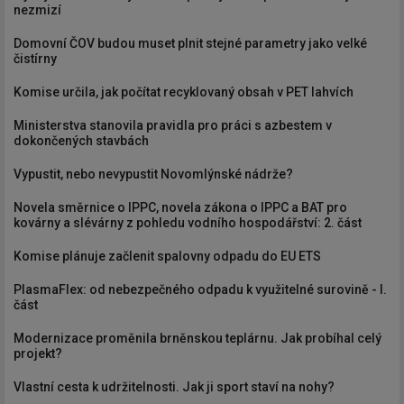
nezmizí
Domovní ČOV budou muset plnit stejné parametry jako velké
čistírny
Komise určila, jak počítat recyklovaný obsah v PET lahvích
Ministerstva stanovila pravidla pro práci s azbestem v
dokončených stavbách
Vypustit, nebo nevypustit Novomlýnské nádrže?
Novela směrnice o IPPC, novela zákona o IPPC a BAT pro
kovárny a slévárny z pohledu vodního hospodářství: 2. část
Komise plánuje začlenit spalovny odpadu do EU ETS
PlasmaFlex: od nebezpečného odpadu k využitelné surovině - I.
část
Modernizace proměnila brněnskou teplárnu. Jak probíhal celý
projekt?
Vlastní cesta k udržitelnosti. Jak ji sport staví na nohy?