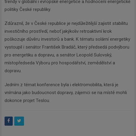
trendy v globální i evropské energetice a hodnocení energetické
budeme zasílat ty nejdůležitější
politiky České republiky.
informace, maximálně 1x týdně.
Zdůraznil, že v České republice je nejdůležitější zajistit stabilitu
investičního prostředí, neboť jakýkoliv retroaktivní krok
poškozuje důvěru investorů a bank. K tématu solární energetiky
vystoupil i senátor František Bradáč, který předsedá podvýboru
Odebírat
pro energetiku a dopravu, a senátor Leopold Sulovský,
místopředseda Výboru pro hospodářství, zemědělství a
dopravu.
Jedním z témat konference byla i elektromobilita, která je
vnímána jako budoucnost dopravy, zájemci se na místě mohli
dokonce projet Teslou.