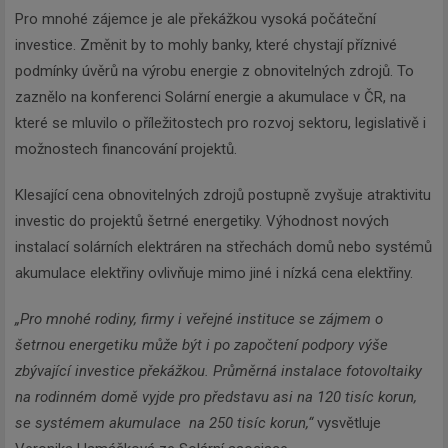
Pro mnohé zájemce je ale překážkou vysoká počáteční
investice. Změnit by to mohly banky, které chystají příznivé
podmínky úvěrů na výrobu energie z obnovitelných zdrojů. To
zaznělo na konferenci Solární energie a akumulace v ČR, na
které se mluvilo o příležitostech pro rozvoj sektoru, legislativě i
možnostech financování projektů.
Klesající cena obnovitelných zdrojů postupně zvyšuje atraktivitu
investic do projektů šetrné energetiky. Výhodnost nových
instalací solárních elektráren na střechách domů nebo systémů
akumulace elektřiny ovlivňuje mimo jiné i nízká cena elektřiny.
„Pro mnohé rodiny, firmy i veřejné instituce se zájmem o
šetrnou energetiku může být i po započtení podpory výše
zbývající investice překážkou. Průměrná instalace fotovoltaiky
na rodinném domě vyjde pro představu asi na 120 tisíc korun,
se systémem akumulace na 250 tisíc korun,“
vysvětluje