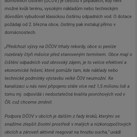
domovních čistíren (DČOV) je cestou v případech, kdy není
možné kvůli terénu, vysokým nákladům nebo technickým
důvodům vybudovat klasickou čistírnu odpadních vod. O dotace
požádají od 2. března obce, čistírny pak instalují přímo v
domácnostech.
„Předchozí výzvy na DČOV trhaly rekordy, obce si peníze
rozebraly čtyři měsíce před stanoveným termínem. Obce mají o
čištění odpadních vod obrovský zájem, je to velice efektivní a
ekonomické řešení, které pomůže tam, kde náklady nebo
technické podmínky výstavbu velké ČOV neumožní. Ke
kanalizaci u nás není připojeno stále více než 1,5 milionu lidí a
tomu mj. odpovídá i nedostatečná kvalita povrchových vod v
ČR, což chceme změnit.
Podpora DČOV v obcích je dalším z řady kroků, kterými se
snažíme zlepšit životní prostředí v malých a nízkorozpočtových
obcích a zároveň aktivně reagovat na hrozbu sucha,“
uvádí