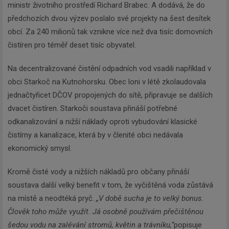
ministr životního prostředí Richard Brabec. A dodává, že do
předchozích dvou výzev poslalo své projekty na šest desítek
obcí. Za 240 milionů tak vznikne více než dva tisíc domovních
čistíren pro téměř deset tisíc obyvatel.
Na decentralizované čistění odpadních vod vsadili například v
obci Starkoč na Kutnohorsku. Obec loni v létě zkolaudovala
jednačtyřicet DČOV propojených do sítě, připravuje se dalších
dvacet čistíren. Starkoči soustava přináší potřebné
odkanalizování a nižší náklady oproti vybudování klasické
čistírny a kanalizace, která by v členité obci nedávala
ekonomický smysl.
Kromě čisté vody a nižších nákladů pro občany přináší
soustava další velký benefit v tom, že vyčištěná voda zůstává
na místě a neodtéká pryč.
„V době sucha je to velký bonus.
Člověk toho může využít. Já osobně používám přečištěnou
šedou vodu na zalévání stromů, květin a trávníku,“
popisuje