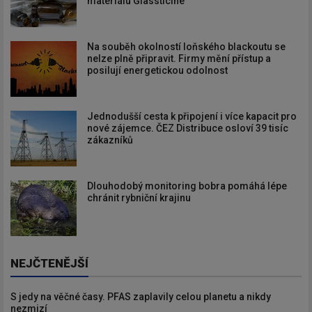
materiálu Glassticine
Na souběh okolností loňského blackoutu se
nelze plně připravit. Firmy mění přístup a
posilují energetickou odolnost
Jednodušší cesta k připojení i více kapacit pro
nové zájemce. ČEZ Distribuce osloví 39 tisíc
zákazníků
Dlouhodobý monitoring bobra pomáhá lépe
chránit rybniční krajinu
NEJČTENĚJŠÍ
S jedy na věčné časy. PFAS zaplavily celou planetu a nikdy
nezmizí