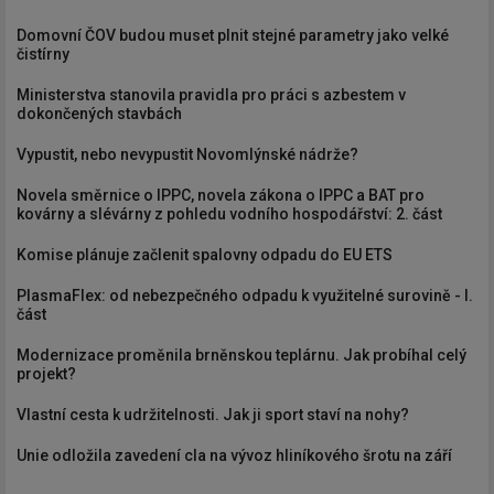
Domovní ČOV budou muset plnit stejné parametry jako velké
čistírny
Ministerstva stanovila pravidla pro práci s azbestem v
dokončených stavbách
Vypustit, nebo nevypustit Novomlýnské nádrže?
Novela směrnice o IPPC, novela zákona o IPPC a BAT pro
kovárny a slévárny z pohledu vodního hospodářství: 2. část
Komise plánuje začlenit spalovny odpadu do EU ETS
PlasmaFlex: od nebezpečného odpadu k využitelné surovině - I.
část
Modernizace proměnila brněnskou teplárnu. Jak probíhal celý
projekt?
Vlastní cesta k udržitelnosti. Jak ji sport staví na nohy?
Unie odložila zavedení cla na vývoz hliníkového šrotu na září