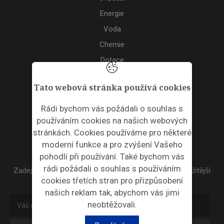
Energie
Voda
Chemie
Dotace
Akce
Tato webová stránka používá cookies
TAGS
Rádi bychom vás požádali o souhlas s
používáním cookies na našich webových
ODPADNÍ PLASTY
stránkách. Cookies používáme pro některé
moderní funkce a pro zvýšení Vašeho
NEWSLETTER
pohodlí při používání. Také bychom vás
rádi požádali o souhlas s používáním
Zadejte váš email a my Vám budeme zasílat ty nejdůležitější
cookies třetích stran pro přizpůsobení
informace, maximálně 1x týdně.
našich reklam tak, abychom vás jimi
neobtěžovali.