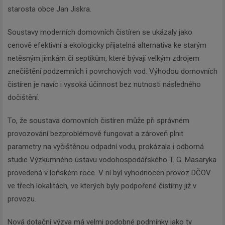
starosta obce Jan Jiskra.
Soustavy moderních domovních čistíren se ukázaly jako
cenově efektivní a ekologicky přijatelná alternativa ke starým
netěsným jímkám či septikům, které bývají velkým zdrojem
znečištění podzemních i povrchových vod. Výhodou domovních
čistíren je navíc i vysoká účinnost bez nutnosti následného
dočištění.
To, že soustava domovních čistíren může při správném
provozování bezproblémově fungovat a zároveň plnit
parametry na vyčištěnou odpadní vodu, prokázala i odborná
studie Výzkumného ústavu vodohospodářského T. G. Masaryka
provedená v loňském roce. V ní byl vyhodnocen provoz DČOV
ve třech lokalitách, ve kterých byly podpořené čistírny již v
provozu.
Nová dotační výzva má velmi podobné podmínky jako ty