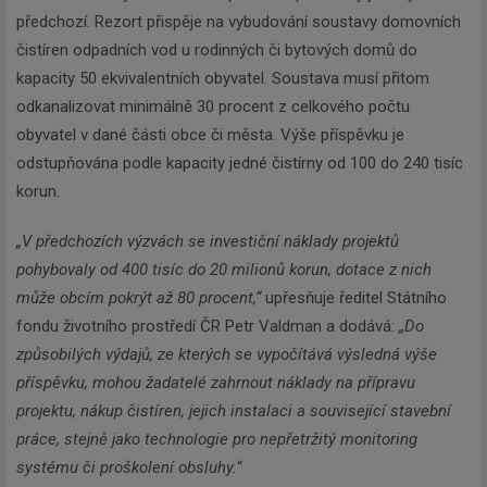
předchozí. Rezort přispěje na vybudování soustavy domovních
čistíren odpadních vod u rodinných či bytových domů do
kapacity 50 ekvivalentních obyvatel. Soustava musí přitom
odkanalizovat minimálně 30 procent z celkového počtu
obyvatel v dané části obce či města. Výše příspěvku je
odstupňována podle kapacity jedné čistírny od 100 do 240 tisíc
korun.
„V předchozích výzvách se investiční náklady projektů
pohybovaly od 400 tisíc do 20 milionů korun, dotace z nich
může obcím pokrýt až 80 procent,“
upřesňuje ředitel Státního
fondu životního prostředí ČR Petr Valdman a dodává:
„Do
způsobilých výdajů, ze kterých se vypočítává výsledná výše
příspěvku, mohou žadatelé zahrnout náklady na přípravu
projektu, nákup čistíren, jejich instalaci a související stavební
práce, stejně jako technologie pro nepřetržitý monitoring
systému či proškolení obsluhy.“