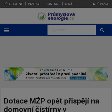
PŘEDPLATNÉ
INZERCE
KONTAKT
O NÁS
PŘIHLÁSIT
Dotace MŽP opět přispějí na
domovní čistírny v