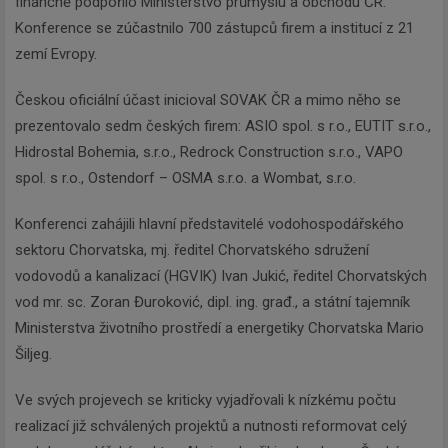
finančně podpořilo Ministerstvo průmyslu a obchodu ČR.
Konference se zúčastnilo 700 zástupců firem a institucí z 21
zemí Evropy.
Českou oficiální účast inicioval SOVAK ČR a mimo něho se
prezentovalo sedm českých firem: ASIO spol. s r.o., EUTIT s.r.o.,
Hidrostal Bohemia, s.r.o., Redrock Construction s.r.o., VAPO
spol. s r.o., Ostendorf – OSMA s.r.o. a Wombat, s.r.o.
Konferenci zahájili hlavní představitelé vodohospodářského
sektoru Chorvatska, mj. ředitel Chorvatského sdružení
vodovodů a kanalizací (HGVIK) Ivan Jukić, ředitel Chorvatských
vod mr. sc. Zoran Đuroković, dipl. ing. građ., a státní tajemník
Ministerstva životního prostředí a energetiky Chorvatska Mario
Šiljeg.
Ve svých projevech se kriticky vyjadřovali k nízkému počtu
realizací již schválených projektů a nutnosti reformovat celý