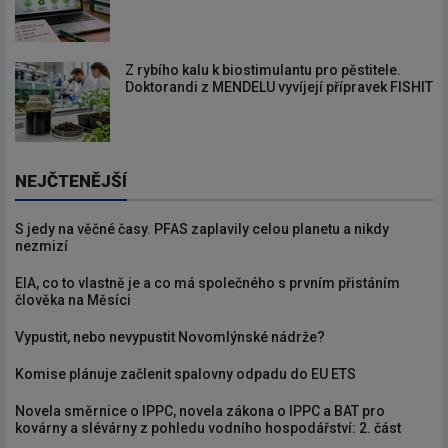
Z rybího kalu k biostimulantu pro pěstitele.
Doktorandi z MENDELU vyvíjejí přípravek FISHIT
NEJČTENĚJŠÍ
S jedy na věčné časy. PFAS zaplavily celou planetu a nikdy
nezmizí
EIA, co to vlastně je a co má společného s prvním přistáním
člověka na Měsíci
Vypustit, nebo nevypustit Novomlýnské nádrže?
Komise plánuje začlenit spalovny odpadu do EU ETS
Novela směrnice o IPPC, novela zákona o IPPC a BAT pro
kovárny a slévárny z pohledu vodního hospodářství: 2. část