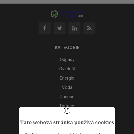
KATEGORIE
Odpady
Ovzduší
Energie
Voda
Chemie
Dotace
Akce
Tato webová stránka používá cookies
TAGS