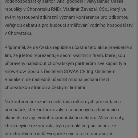
vodohospodářský sektor. Akci podpořil i velvyslanec České
republiky v Chorvatsku RNDr. Vladimír Zavázal, CSc., který ve
svém vystoupení zdůraznil význam konference pro odbornou
veřejnou debatu a pro budoucí směřování vodního hospodářství
v Chorvatsku.
Připomněl, že se Česká republika účastní této akce pravidelně s
tím, že ji letos reprezentuje sedm kvalitních firem, které jsou
připraveny nabídnout chorvatským partnerům své kapacity a
know-how. Spolu s ředitelem SOVAK ČR Ing. Oldřichem
Vlasákem se následně účastnil mnoha jednání mezi
chorvatskou stranou a českými firmami.
Na konferenci zazněla i celá řada odborných prezentací a
přednášek, které informovaly o současných a budoucích
plánech rozvoje vodohospodářského sektoru. Mezi tématy,
která nejvíce rezonovala, bylo pomalé čerpání peněz ze
strukturálních fondů Evropské unie a s tím související