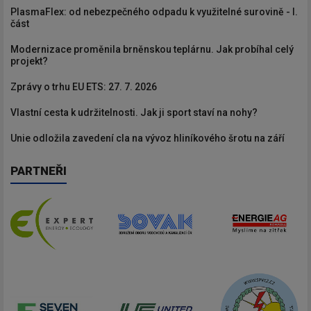
PlasmaFlex: od nebezpečného odpadu k využitelné surovině - I.
část
Modernizace proměnila brněnskou teplárnu. Jak probíhal celý
projekt?
Zprávy o trhu EU ETS: 27. 7. 2026
Vlastní cesta k udržitelnosti. Jak ji sport staví na nohy?
Unie odložila zavedení cla na vývoz hliníkového šrotu na září
PARTNEŘI