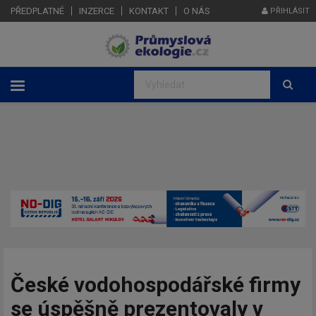
PŘEDPLATNÉ
INZERCE
KONTAKT
O NÁS
PŘIHLÁSIT
České vodohospodářské firmy
se úspěšně prezentovaly v