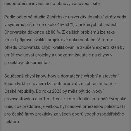
nedostatečné investice do obnovy vodovodní sítě.
Podle odborné studie Záhřebské univerzity dosahují ztráty vody
v systému průměrně okolo 45–50 %, v některých oblastech
Chorvatska dokonce až 80 %. Z dalších problémů lze také
zmínit přípravu kvalitní projektové dokumentace. V tomto
ohledu Chorvatsku chybí kvalifikovaní a zkušení experti, kteří by
uměli evaluovat projekty a upozornit žadatele na chyby v
projektové dokumentaci.
Současně chybí know-how a dostatečné výrobní a stavební
kapacity, které ovšem lze outsorcovat ze zahraničí, např. z
České republiky. Do roku 2023 by měla být do „vody“
proinvestována cca 1 mld. eur ze strukturálních fondů Evropské
unie, což představuje velkou, byť časově omezenou příležitost i
pro české firmy prakticky ze všech oborů vodohospodářského
sektoru.