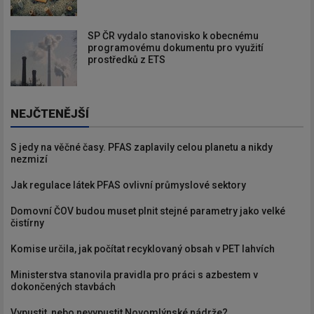
SP ČR vydalo stanovisko k obecnému
programovému dokumentu pro využití
prostředků z ETS
NEJČTENĚJŠÍ
S jedy na věčné časy. PFAS zaplavily celou planetu a nikdy
nezmizí
Jak regulace látek PFAS ovlivní průmyslové sektory
Domovní ČOV budou muset plnit stejné parametry jako velké
čistírny
Komise určila, jak počítat recyklovaný obsah v PET lahvích
Ministerstva stanovila pravidla pro práci s azbestem v
dokončených stavbách
Vypustit, nebo nevypustit Novomlýnské nádrže?