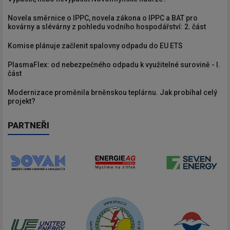
Novela směrnice o IPPC, novela zákona o IPPC a BAT pro
kovárny a slévárny z pohledu vodního hospodářství: 2. část
Komise plánuje začlenit spalovny odpadu do EU ETS
PlasmaFlex: od nebezpečného odpadu k využitelné surovině - I.
část
Modernizace proměnila brněnskou teplárnu. Jak probíhal celý
projekt?
PARTNEŘI