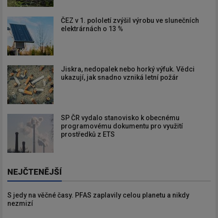
ČEZ v 1. pololetí zvýšil výrobu ve slunečních
elektrárnách o 13 %
Jiskra, nedopalek nebo horký výfuk. Vědci
ukazují, jak snadno vzniká letní požár
SP ČR vydalo stanovisko k obecnému
programovému dokumentu pro využití
prostředků z ETS
NEJČTENĚJŠÍ
S jedy na věčné časy. PFAS zaplavily celou planetu a nikdy
nezmizí