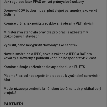
Jak regulace látek PFAS ovlivní průmyslové sektory
Domovní ČOV budou muset plnit stejné parametry jako velké
čistírny
Komise určila, jak počítat recyklovaný obsah v PET lahvích
Ministerstva stanovila pravidla pro práci s azbestem v
dokončených stavbách
Vypustit, nebo nevypustit Novomlýnské nádrže?
Novela směrnice o IPPC, novela zákona o IPPC a BAT pro
kovárny a slévárny z pohledu vodního hospodářství: 2. část
Komise plánuje začlenit spalovny odpadu do EU ETS
PlasmaFlex: od nebezpečného odpadu k využitelné surovině - I.
část
Modernizace proměnila brněnskou teplárnu. Jak probíhal celý
projekt?
PARTNEŘI