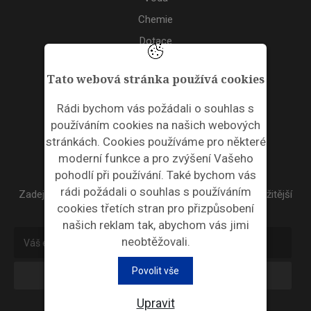
Chemie
Dotace
Akce
Tato webová stránka používá cookies
TAGS
Rádi bychom vás požádali o souhlas s
používáním cookies na našich webových
ODPADNÍ PLASTY
stránkách. Cookies používáme pro některé
moderní funkce a pro zvýšení Vašeho
NEWSLETTER
pohodlí při používání. Také bychom vás
rádi požádali o souhlas s používáním
Zadejte váš email a my Vám budeme zasílat ty nejdůležitější
cookies třetích stran pro přizpůsobení
informace, maximálně 1x týdně.
našich reklam tak, abychom vás jimi
neobtěžovali.
Povolit vše
Odebírat
Upravit