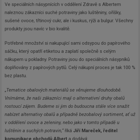
Ve speciálních násypnících v oddělení Zdravě s Albertem
naleznou zákazníci suché potraviny jako luštěniny, oříšky,
sušené ovoce, třtinový cukr, ale i kuskus, rýži a bulgur. Všechny
produkty jsou navíc v bio kvalitě.
Potřebné množství si nakupující sami odsypou do papírového
sáčku, který opatří etiketou a zaplatí společně s celým
nákupem u pokladny. Potraviny jsou do speciálních násypníků
doplňovány z papírových pytlů. Celý nákupní proces je tak 100 %
bez plastu.
„
Tematice obalových materiálů se věnujeme dlouhodobě.
Vnímáme, že naši zákazníci mají o alternativní druhy obalů
rostoucí zájem. Budeme si jim do budoucna stále více snažit
nabízet alternativy obalů a případně bezobalový sortiment, ať už
v oddělení ovoce a zeleniny, nebo jako v tomto případě u
luštěnin a suchých potravin,“
říká
Jiří Mareček, ředitel
komunikace obchodů Albert
a dodává: