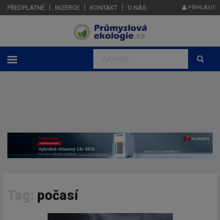
PŘEDPLATNÉ
INZERCE
KONTAKT
O NÁS
PŘIHLÁSIT
Tag:
počasí