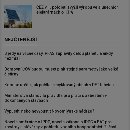
ČEZ v 1. pololetí zvýšil výrobu ve slunečních
elektrárnách o 13 %
NEJČTENĚJŠÍ
S jedy na věčné časy. PFAS zaplavily celou planetu a nikdy
nezmizí
Domovní ČOV budou muset plnit stejné parametry jako velké
čistírny
Komise určila, jak počítat recyklovaný obsah v PET lahvích
Ministerstva stanovila pravidla pro práci s azbestem v
dokončených stavbách
Vypustit, nebo nevypustit Novomlýnské nádrže?
Novela směrnice o IPPC, novela zákona o IPPC a BAT pro
kovárny a slévárny z pohledu vodního hospodářství: 2. část