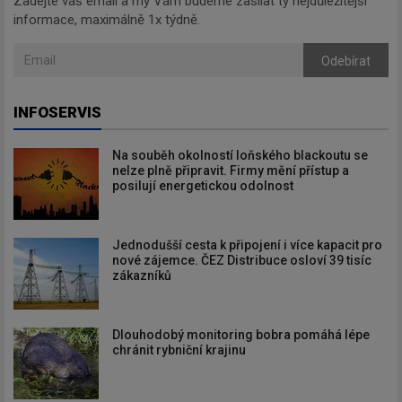
Zadejte váš email a my Vám budeme zasílat ty nejdůležitější
informace, maximálně 1x týdně.
Odebírat
INFOSERVIS
Na souběh okolností loňského blackoutu se
nelze plně připravit. Firmy mění přístup a
posilují energetickou odolnost
Jednodušší cesta k připojení i více kapacit pro
nové zájemce. ČEZ Distribuce osloví 39 tisíc
zákazníků
Dlouhodobý monitoring bobra pomáhá lépe
chránit rybniční krajinu