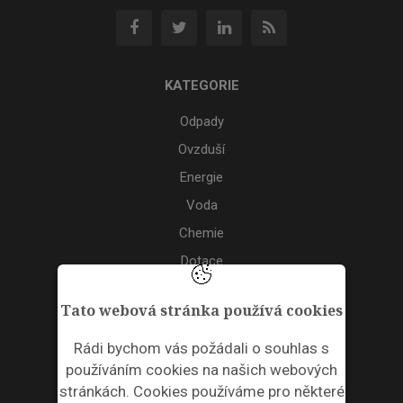
KATEGORIE
Odpady
Ovzduší
Energie
Voda
Chemie
Dotace
Akce
Tato webová stránka používá cookies
TAGS
Rádi bychom vás požádali o souhlas s
používáním cookies na našich webových
ODPADNÍ PLASTY
stránkách. Cookies používáme pro některé