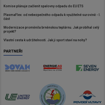
Komise plánuje začlenit spalovny odpadu do EU ETS
PlasmaFlex: od nebezpečného odpadu k využitelné surovině - I.
část
Modernizace proměnila brněnskou teplárnu. Jak probíhal celý
projekt?
Vlastní cesta k udržitelnosti. Jak ji sport staví na nohy?
PARTNEŘI