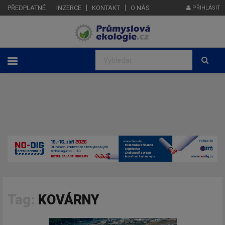
PŘEDPLATNÉ
INZERCE
KONTAKT
O NÁS
PŘIHLÁSIT
Tag:
KOVÁRNY