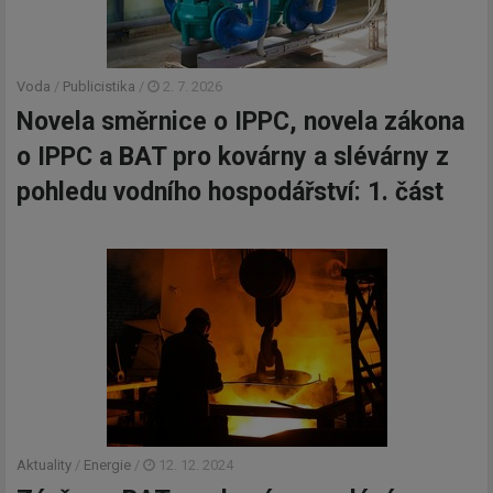
Voda
/
Publicistika
/
2. 7. 2026
Novela směrnice o IPPC, novela zákona
o IPPC a BAT pro kovárny a slévárny z
pohledu vodního hospodářství: 1. část
Aktuality
/
Energie
/
12. 12. 2024