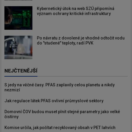
Kybernetický útok na web SZÚ připomíná
význam ochrany kritické infrastruktury
Po návratu z dovolené je vhodné odtočit vodu
do "studené" teploty, radí PVK
NEJČTENĚJŠÍ
S jedy na věčné časy. PFAS zaplavily celou planetu a nikdy
nezmizí
Jak regulace látek PFAS ovlivní průmyslové sektory
Domovní ČOV budou muset plnit stejné parametry jako velké
čistírny
Komise určila, jak počítat recyklovaný obsah v PET lahvích