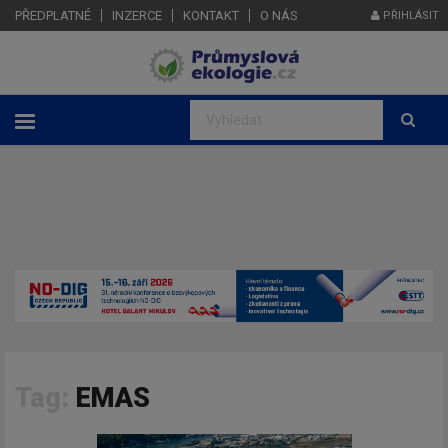
PŘEDPLATNÉ
INZERCE
KONTAKT
O NÁS
PŘIHLÁSIT
Tag:
EMAS