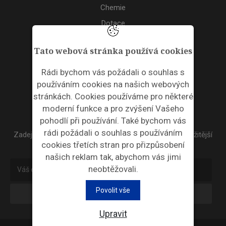
Chemie
Dotace
Akce
Tato webová stránka používá cookies
TAGS
Rádi bychom vás požádali o souhlas s
používáním cookies na našich webových
ODPADNÍ PLASTY
stránkách. Cookies používáme pro některé
moderní funkce a pro zvýšení Vašeho
NEWSLETTER
pohodlí při používání. Také bychom vás
rádi požádali o souhlas s používáním
Zadejte váš email a my Vám budeme zasílat ty nejdůležitější
cookies třetích stran pro přizpůsobení
informace, maximálně 1x týdně.
našich reklam tak, abychom vás jimi
neobtěžovali.
Povolit vše
Odebírat
Upravit