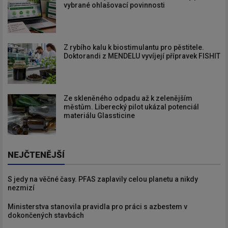
vybrané ohlašovací povinnosti
Z rybího kalu k biostimulantu pro pěstitele.
Doktorandi z MENDELU vyvíjejí přípravek FISHIT
Ze skleněného odpadu až k zelenějším
městům. Liberecký pilot ukázal potenciál
materiálu Glassticine
NEJČTENĚJŠÍ
S jedy na věčné časy. PFAS zaplavily celou planetu a nikdy
nezmizí
Ministerstva stanovila pravidla pro práci s azbestem v
dokončených stavbách