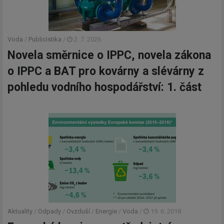
Voda
/
Publicistika
/
2. 7. 2026
Novela směrnice o IPPC, novela zákona
o IPPC a BAT pro kovárny a slévárny z
pohledu vodního hospodářství: 1. část
Aktuality
/
Odpady
/
Ovzduší
/
Energie
/
Voda
/
19. 6. 2018