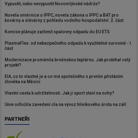
Vypustit, nebo nevypustit Novomlýnské nádrže?
Novela směrnice o IPPC, novela zákona o IPPC a BAT pro
kovárny a slévárny z pohledu vodního hospodářství: 2. část
Komise plánuje začlenit spalovny odpadu do EU ETS
PlasmaFlex: od nebezpečného odpadu k využitelné surovině - I.
část
Modernizace proměnila brněnskou teplárnu. Jak probíhal celý
projekt?
EIA, co to vlastně je a co má společného s prvním přistáním
člověka na Měsíci
Vlastní cesta k udržitelnosti. Jak ji sport staví na nohy?
Unie odložila zavedení cla na vývoz hliníkového šrotu na září
PARTNEŘI