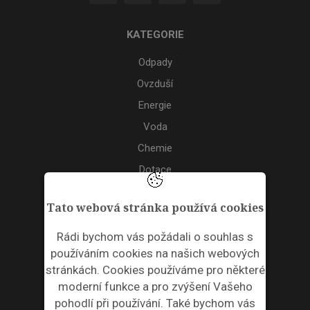
KATEGORIE
Odpady
Ovzduší
Energie
Voda
Chemie
Dotace
Akce
Tato webová stránka používá cookies
TAGS
Rádi bychom vás požádali o souhlas s
používáním cookies na našich webových
ODPADNÍ PLASTY
stránkách. Cookies používáme pro některé
moderní funkce a pro zvýšení Vašeho
NEWSLETTER
pohodlí při používání. Také bychom vás