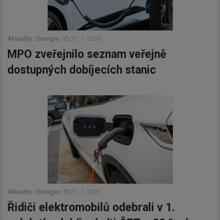
Aktuality
/
Energie
/
27. 7. 2026
MPO zveřejnilo seznam veřejně
dostupných dobíjecích stanic
Aktuality
/
Energie
/
21. 7. 2026
Řidiči elektromobilů odebrali v 1.