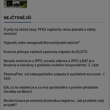
NEJČTENĚJŠÍ
S jedy na věčné časy. PFAS zaplavily celou planetu a nikdy
nezmizí
Vypustit, nebo nevypustit Novomlýnské nádrže?
Komise plánuje začlenit spalovny odpadu do EU ETS
Novela směrnice o IPPC, novela zákona o IPPC a BAT pro
kovárny a slévárny z pohledu vodního hospodářství: 2. část
PlasmaFlex: od nebezpečného odpadu k využitelné surovině - I.
část
EIA, co to vlastně je a co má společného s prvním přistáním
člověka na Měsíci
Modernizace proměnila brněnskou teplárnu. Jak probíhal celý
projekt?