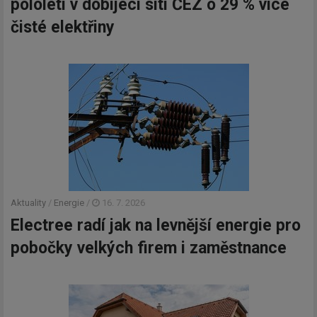
pololetí v dobíjecí síti ČEZ o 29 % více
čisté elektřiny
Aktuality
/
Energie
/
16. 7. 2026
Electree radí jak na levnější energie pro
pobočky velkých firem i zaměstnance