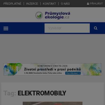
PŘEDPLATNÉ
INZERCE
KONTAKT
O NÁS
PŘIHLÁSIT
Tag:
ELEKTROMOBILY