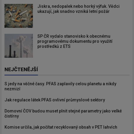
Jiskra, nedopalek nebo horký výfuk. Vědci
ukazují, jak snadno vzniká letní požár
SP ČR vydalo stanovisko k obecnému
programovému dokumentu pro využití
prostředků z ETS
NEJČTENĚJŠÍ
S jedy na věčné časy. PFAS zaplavily celou planetu a nikdy
nezmizí
Jak regulace látek PFAS ovlivní průmyslové sektory
Domovní ČOV budou muset plnit stejné parametry jako velké
čistírny
Komise určila, jak počítat recyklovaný obsah v PET lahvích