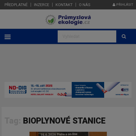
PŘEDPLATNÉ
INZERCE
KONTAKT
O NÁS
PŘIHLÁSIT
Tag:
BIOPLYNOVÉ STANICE