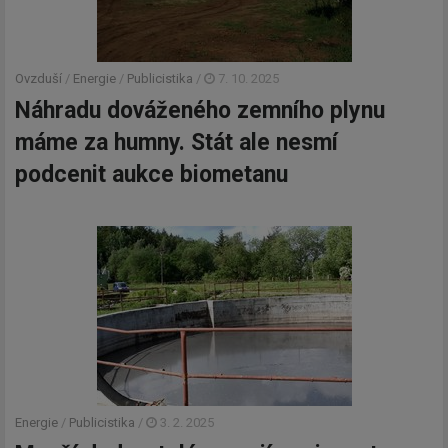
Ovzduší
/
Energie
/
Publicistika
/
7. 10. 2025
Náhradu dováženého zemního plynu
máme za humny. Stát ale nesmí
podcenit aukce biometanu
Energie
/
Publicistika
/
3. 2. 2025