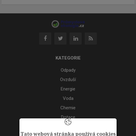
KATEGORIE
Odpady
Ovzduší
Energie
Voda
Chemie
Dotace
Akce
Tato webová stránka používá cookies