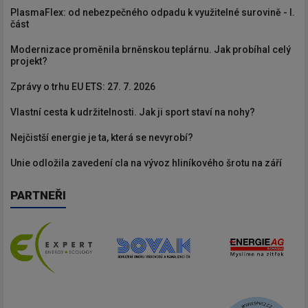
PlasmaFlex: od nebezpečného odpadu k využitelné surovině - I.
část
Modernizace proměnila brněnskou teplárnu. Jak probíhal celý
projekt?
Zprávy o trhu EU ETS: 27. 7. 2026
Vlastní cesta k udržitelnosti. Jak ji sport staví na nohy?
Nejčistší energie je ta, která se nevyrobí?
Unie odložila zavedení cla na vývoz hliníkového šrotu na září
PARTNEŘI