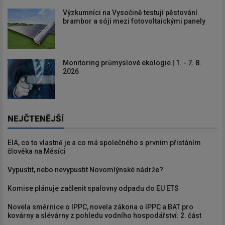
Výzkumníci na Vysočině testují pěstování
brambor a sóji mezi fotovoltaickými panely
Monitoring průmyslové ekologie | 1. - 7. 8.
2026
NEJČTENĚJŠÍ
EIA, co to vlastně je a co má společného s prvním přistáním
člověka na Měsíci
Vypustit, nebo nevypustit Novomlýnské nádrže?
Komise plánuje začlenit spalovny odpadu do EU ETS
Novela směrnice o IPPC, novela zákona o IPPC a BAT pro
kovárny a slévárny z pohledu vodního hospodářství: 2. část