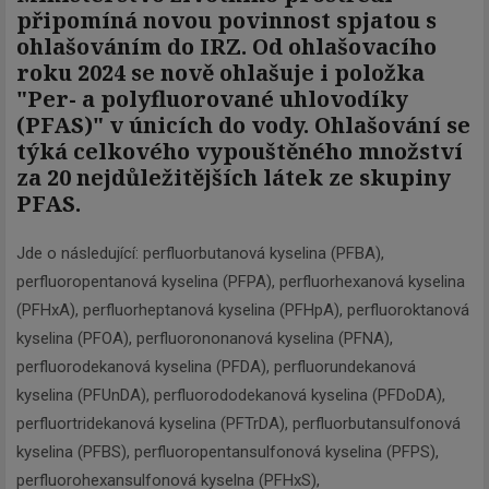
připomíná novou povinnost spjatou s
ohlašováním do IRZ. Od ohlašovacího
roku 2024 se nově ohlašuje i položka
"Per- a polyfluorované uhlovodíky
(PFAS)" v únicích do vody. Ohlašování se
týká celkového vypouštěného množství
za 20 nejdůležitějších látek ze skupiny
PFAS.
Jde o následující: perfluorbutanová kyselina (PFBA),
perfluoropentanová kyselina (PFPA), perfluorhexanová kyselina
(PFHxA), perfluorheptanová kyselina (PFHpA), perfluoroktanová
kyselina (PFOA), perfluorononanová kyselina (PFNA),
perfluorodekanová kyselina (PFDA), perfluorundekanová
kyselina (PFUnDA), perfluorododekanová kyselina (PFDoDA),
perfluortridekanová kyselina (PFTrDA), perfluorbutansulfonová
kyselina (PFBS), perfluoropentansulfonová kyselina (PFPS),
perfluorohexansulfonová kyselna (PFHxS),