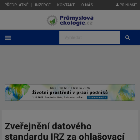
PŘEDPLATNÉ
INZERCE
KONTAKT
O NÁS
PŘIHLÁSIT
Zveřejnění datového
standardu IRZ za ohlašovací