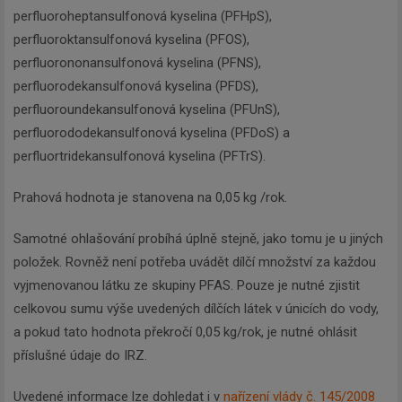
perfluoroheptansulfonová kyselina (PFHpS),
perfluoroktansulfonová kyselina (PFOS),
perfluorononansulfonová kyselina (PFNS),
perfluorodekansulfonová kyselina (PFDS),
perfluoroundekansulfonová kyselina (PFUnS),
perfluorododekansulfonová kyselina (PFDoS) a
perfluortridekansulfonová kyselina (PFTrS).
Prahová hodnota je stanovena na 0,05 kg /rok.
Samotné ohlašování probíhá úplně stejně, jako tomu je u jiných
položek. Rovněž není potřeba uvádět dílčí množství za každou
vyjmenovanou látku ze skupiny PFAS. Pouze je nutné zjistit
celkovou sumu výše uvedených dílčích látek v únicích do vody,
a pokud tato hodnota překročí 0,05 kg/rok, je nutné ohlásit
příslušné údaje do IRZ.
Uvedené informace lze dohledat i v
nařízení vlády č. 145/2008