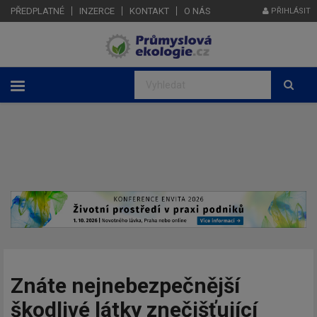
PŘEDPLATNÉ
INZERCE
KONTAKT
O NÁS
PŘIHLÁSIT
Znáte nejnebezpečnější
škodlivé látky znečišťující