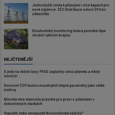
Jednodušší cesta k připojení i více kapacit pro
nové zájemce. ČEZ Distribuce osloví 39 tisíc
zákazníků
Dlouhodobý monitoring bobra pomáhá lépe
chránit rybniční krajinu
NEJČTENĚJŠÍ
S jedy na věčné časy. PFAS zaplavily celou planetu a nikdy
nezmizí
Domovní ČOV budou muset plnit stejné parametry jako velké
čistírny
Ministerstva stanovila pravidla pro práci s azbestem v
dokončených stavbách
Vypustit, nebo nevypustit Novomlýnské nádrže?