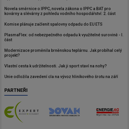
Novela směrnice o IPPC, novela zákona o IPPC a BAT pro
kovárny a slévárny z pohledu vodního hospodářství: 2. část
Komise plánuje začlenit spalovny odpadu do EU ETS
PlasmaFlex: od nebezpečného odpadu k využitelné surovině - I.
část
Modernizace proměnila brněnskou teplárnu. Jak probíhal celý
projekt?
Vlastní cesta k udržitelnosti. Jak ji sport staví na nohy?
Unie odložila zavedení cla na vývoz hliníkového šrotu na září
PARTNEŘI