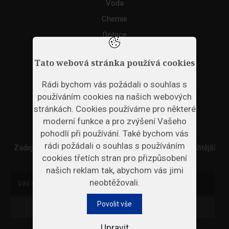
Voda
Chemie
Dotace
Akce
Tato webová stránka používá cookies
TAGS
Rádi bychom vás požádali o souhlas s
používáním cookies na našich webových
ODPADNÍ PLASTY
stránkách. Cookies používáme pro některé
moderní funkce a pro zvýšení Vašeho
NEWSLETTER
pohodlí při používání. Také bychom vás
rádi požádali o souhlas s používáním
Zadejte váš email a my Vám budeme zasílat ty nejdůležitější
cookies třetích stran pro přizpůsobení
informace, maximálně 1x týdně.
našich reklam tak, abychom vás jimi
neobtěžovali.
Povolit vše
Odebírat
Upravit