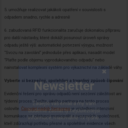
5. umožňuje realizovat jakákoli opatření v souvislosti s
odpadem snadno, rychle a adresně
6. zabudovaná RFID funkcionalita zaručuje dokonalou přípravu
pro další nástavby, které dokáží posunout úroveň správy
odpadu ještě výš: automatické potvrzení výsypu, možnost
“Svozu na zavolání” jednoduše přes aplikaci, nasadit model
“Plaťte podle objemu vyprodukovaného odpadu" nebo
nainstalovat komplexní systém pro výkaznictví na základě váhy.
Vyberte si bezpečný, spolehlivý a trvanlivý způsob čipování
Evidenční řešení pro správu odpadů není sezónní záležitost ani
týdenní proces. Zvažte, jakého partnera na tento proces
oslovíte.
Čipování nádob Sensoneo
je výsledkem intenzivní
komunikace se zástupci municipalit a svozových společností,
kteří zdůrazňují potřebu přesné a spolehlivé evidence všech