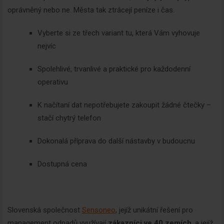
oprávněný nebo ne. Města tak ztrácejí peníze i čas.
Vyberte si ze třech variant tu, která Vám vyhovuje
nejvíc
Spolehlivé, trvanlivé a praktické pro každodenní
operativu
K načítaní dat nepotřebujete zakoupit žádné čtečky –
stačí chytrý telefon
Dokonalá příprava do další nástavby v budoucnu
Dostupná cena
Slovenská společnost
Sensoneo
, jejíž unikátní řešení pro
management odpadů využívají
zákazníci ve 40 zemích
, a jejíž