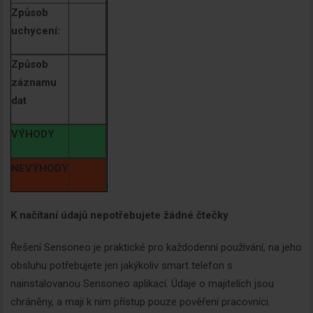
Způsob
uchycení:
Způsob
záznamu
dat
VÝHODY
NEVÝHODY
K načítaní
ú
dajů nepotřebujete žádné čtečky
Řešení Sensoneo je praktické pro každodenní používání, na jeho
obsluhu potřebujete jen jakýkoliv smart telefon s
nainstalovanou Sensoneo aplikací. Údaje o majitelích jsou
chráněny, a mají k nim přístup pouze pověření pracovníci.