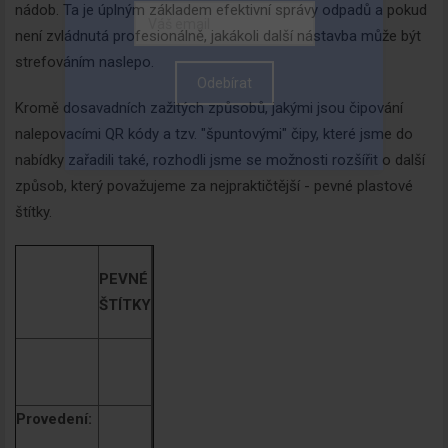
nádob. Ta je úplným základem efektivní správy odpadů a pokud
není zvládnutá profesionálně, jakákoli další nástavba může být
strefováním naslepo.
Kromě dosavadních zažitých způsobů, jakými jsou čipování
nalepovacími QR kódy a tzv. "špuntovými" čipy, které jsme do
nabídky zařadili také, rozhodli jsme se možnosti rozšířit o další
způsob, který považujeme za nejpraktičtější - pevné plastové
štítky.
PEVNÉ
ŠTÍTKY
Provedení: