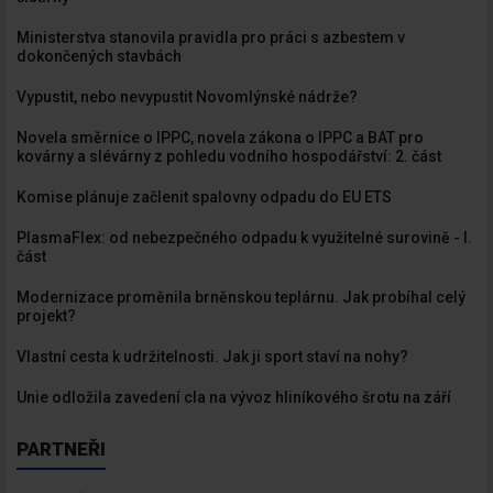
Ministerstva stanovila pravidla pro práci s azbestem v
dokončených stavbách
Vypustit, nebo nevypustit Novomlýnské nádrže?
Novela směrnice o IPPC, novela zákona o IPPC a BAT pro
kovárny a slévárny z pohledu vodního hospodářství: 2. část
Komise plánuje začlenit spalovny odpadu do EU ETS
PlasmaFlex: od nebezpečného odpadu k využitelné surovině - I.
část
Modernizace proměnila brněnskou teplárnu. Jak probíhal celý
projekt?
Vlastní cesta k udržitelnosti. Jak ji sport staví na nohy?
Unie odložila zavedení cla na vývoz hliníkového šrotu na září
PARTNEŘI