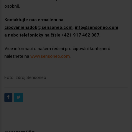
osobně.
Kontaktujte nás e-mailem na
cipovanienadob@sensoneo.com
,
info@sensoneo.com
a nebo telefonicky na čísle +421 917 462 087.
Více informací o našem řešení pro čipování kontejnerů
naleznete na
www.sensoneo.com
.
Foto: zdroj Sensoneo
Newsletter
Zadejte váš email a my Vám
budeme zasílat ty nejdůležitější