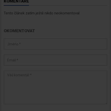
KOMENTÁŘE
informace, maximálně 1x týdně.
Tento článek zatím ještě nikdo neokomentoval.
OKOMENTOVAT
Odebírat