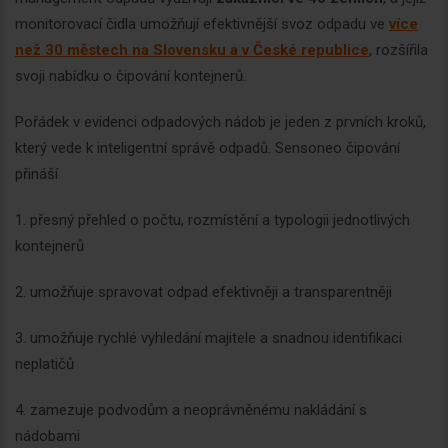
monitorovací čidla umožňují efektivnější svoz odpadu ve
více
než 30 městech na Slovensku a v České republice
, rozšířila
svoji nabídku o čipování kontejnerů.
Pořádek v evidenci odpadových nádob je jeden z prvních kroků,
který vede k inteligentní správě odpadů. Sensoneo čipování
přináší
1. přesný přehled o počtu, rozmístění a typologii jednotlivých
kontejnerů
2. umožňuje spravovat odpad efektivněji a transparentněji
3. umožňuje rychlé vyhledání majitele a snadnou identifikaci
neplatičů
4. zamezuje podvodům a neoprávněnému nakládání s
nádobami