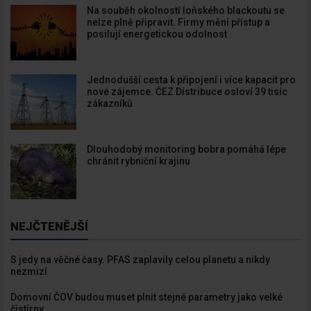
Na souběh okolností loňského blackoutu se
nelze plně připravit. Firmy mění přístup a
posilují energetickou odolnost
Jednodušší cesta k připojení i více kapacit pro
nové zájemce. ČEZ Distribuce osloví 39 tisíc
zákazníků
Dlouhodobý monitoring bobra pomáhá lépe
chránit rybniční krajinu
NEJČTENĚJŠÍ
S jedy na věčné časy. PFAS zaplavily celou planetu a nikdy
nezmizí
Domovní ČOV budou muset plnit stejné parametry jako velké
čistírny