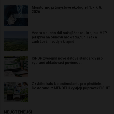
Monitoring průmyslové ekologie | 1. - 7. 8.
2026
Vedra a sucho dál sužují českou krajinu. MŽP
přispívá na obnovu mokřadů, tůní i řek a
zadržování vody v krajině
ISPOP zveřejnil nové datové standardy pro
vybrané ohlašovací povinnosti
Z rybího kalu k biostimulantu pro pěstitele.
Doktorandi z MENDELU vyvíjejí přípravek FISHIT
NEJČTENĚJŠÍ