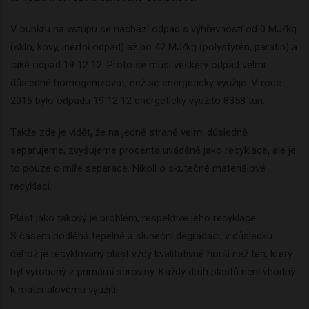
V bunkru na vstupu se nachází odpad s výhřevností od 0 MJ/kg
(sklo, kovy, inertní odpad) až po 42 MJ/kg (polystyrén, parafin) a
také odpad 19 12 12. Proto se musí veškerý odpad velmi
důsledně homogenizovat, než se energeticky využije. V roce
2016 bylo odpadu 19 12 12 energeticky využito 8358 tun.
Takže zde je vidět, že na jedné straně velmi důsledně
separujeme, zvyšujeme procenta uváděné jako recyklace, ale je
to pouze o míře separace. Nikoli o skutečné materiálové
recyklaci.
Plast jako takový je problém, respektive jeho recyklace.
S časem podléhá tepelné a sluneční degradaci, v důsledku
čehož je recyklovaný plast vždy kvalitativně horší než ten, který
byl vyrobený z primární suroviny. Každý druh plastů není vhodný
k materiálovému využití.