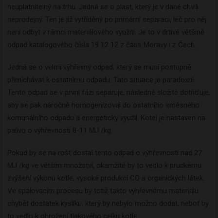
neuplatnitelný na trhu. Jedná se o plast, který je v dané chvíli
neprodejný. Ten je již vytříděný po primární separaci, leč pro něj
není odbyt v rámci materiálového využití. Je to v drtivé většině
odpad katalogového čísla 19 12 12 z části Moravy i z Čech.
Jedná se o velmi výhřevný odpad, který se musí postupně
přimíchávat k ostatnímu odpadu. Tato situace je paradoxní.
Tento odpad se v první fázi separuje, následně složitě dotřiďuje,
aby se pak náročně homogenizoval do ostatního směsného
komunálního odpadu a energeticky využil. Kotel je nastaven na
palivo o výhřevnosti 8-11 MJ /kg.
Pokud by se na rošt dostal tento odpad o výhřevnosti nad 27
MJ /kg ve větším množství, okamžitě by to vedlo k prudkému
zvýšení výkonu kotle, vysoké produkci CO a organických látek.
Ve spalovacím procesu by totiž takto výhřevnému materiálu
chybět dostatek kyslíku, který by nebylo možno dodat, neboť by
to vedlo k ohrožení tlakového celku kotle.