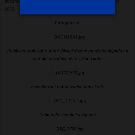
dosáhnout ambiciozního cíle 5-10% skládkování KO v roce
2030.
Fotogalerie:
Podávací stoly kotle, které dávkují řízeně množství odpadu na
rošt dle požadovaného výkonu kotle
Zavodňovací potrubí
zadní stěny kotle
Pohled do zásobníku odpadů