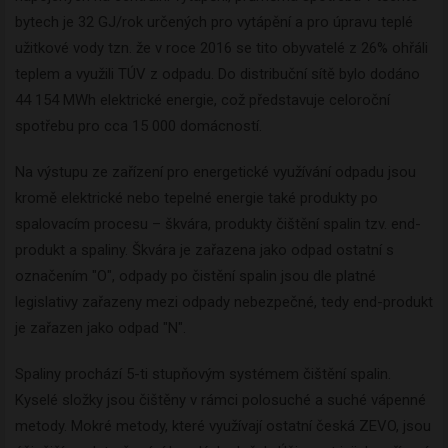
bytech je 32 GJ/rok určených pro vytápění a pro úpravu teplé
užitkové vody tzn. že v roce 2016 se tito obyvatelé z 26% ohřáli
teplem a využili TÚV z odpadu. Do distribuční sítě bylo dodáno
44 154 MWh elektrické energie, což představuje celoroční
spotřebu pro cca 15 000 domácností.
Na výstupu ze zařízení pro energetické využívání odpadu jsou
kromě elektrické nebo tepelné energie také produkty po
spalovacím procesu – škvára, produkty čištění spalin tzv. end-
produkt a spaliny. Škvára je zařazena jako odpad ostatní s
označením "O", odpady po čistění spalin jsou dle platné
legislativy zařazeny mezi odpady nebezpečné, tedy end-produkt
je zařazen jako odpad "N".
Spaliny prochází 5-ti stupňovým systémem čištění spalin.
Kyselé složky jsou čištěny v rámci polosuché a suché vápenné
metody. Mokré metody, které využívají ostatní česká ZEVO, jsou