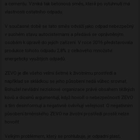
a cementu. Vzniká tak betonová směs, která po vytuhnutí má
vlastnosti ostatního odpadu.
V současné době se tato směs odváží jako odpad nebezpečný
v suchém stavu autocisternami a předává se oprávněným
osobám k úpravě do jejich zařízení. V roce 2016 představovala
produkce tohoto odpadu 2,8% z celkového množství
energeticky využitých odpadů.
ZEVO je dle všeho velmi šetrné k životnímu prostředí a
například se skládkou se jeho působení nedá vůbec srovnat.
Bohužel nevládní neziskové organizace právě obsahem těžkých
kovů a dioxinů argumentují, když hovoří o nebezpečnosti ZEVO
a tím desinformují a negativně ovlivňují veřejnost. O negativním
působení brněnského ZEVO na životní prostředí prostě nelze
hovořit.
Velkým problémem, který se prohlubuje, je odpadní plast,