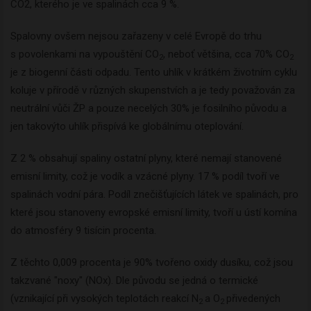
CO2, kterého je ve spalinách cca 9 %.
Spalovny ovšem nejsou zařazeny v celé Evropě do trhu
s povolenkami na vypouštění CO
, neboť většina, cca 70% CO
2
2
je z biogenní části odpadu. Tento uhlík v krátkém životním cyklu
koluje v přírodě v různých skupenstvích a je tedy považován za
neutrální vůči ŽP a pouze necelých 30% je fosilního původu a
jen takovýto uhlík přispívá ke globálnímu oteplování.
Z 2 % obsahují spaliny ostatní plyny, které nemají stanovené
emisní limity, což je vodík a vzácné plyny. 17 % podíl tvoří ve
spalinách vodní pára. Podíl znečišťujících látek ve spalinách, pro
které jsou stanoveny evropské emisní limity, tvoří u ústí komína
do atmosféry 9 tisícin procenta.
Z těchto 0,009 procenta je 90% tvořeno oxidy dusíku, což jsou
takzvané "noxy" (NOx). Dle původu se jedná o termické
(vznikající při vysokých teplotách reakcí N
a O
přivedených
2
2