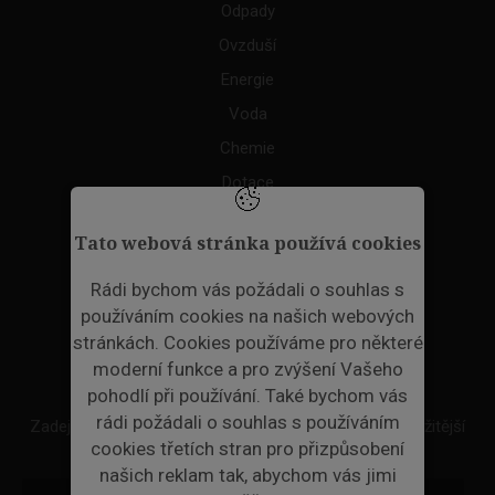
Odpady
Ovzduší
Energie
Voda
Chemie
Dotace
Akce
Tato webová stránka používá cookies
TAGS
Rádi bychom vás požádali o souhlas s
používáním cookies na našich webových
ODPADNÍ PLASTY
stránkách. Cookies používáme pro některé
moderní funkce a pro zvýšení Vašeho
NEWSLETTER
pohodlí při používání. Také bychom vás
rádi požádali o souhlas s používáním
Zadejte váš email a my Vám budeme zasílat ty nejdůležitější
cookies třetích stran pro přizpůsobení
informace, maximálně 1x týdně.
našich reklam tak, abychom vás jimi