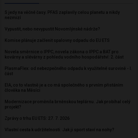
S jedy na věčné časy. PFAS zaplavily celou planetu a nikdy
nezmizí
Vypustit, nebo nevypustit Novomlýnské nádrže?
Komise plánuje začlenit spalovny odpadu do EU ETS
Novela směrnice o IPPC, novela zákona o IPPC a BAT pro
kovárny a slévárny z pohledu vodního hospodářství: 2. část
PlasmaFlex: od nebezpečného odpadu k využitelné surovině - I.
část
EIA, co to vlastně je a co má společného s prvním přistáním
člověka na Měsíci
Modernizace proměnila brněnskou teplárnu. Jak probíhal celý
projekt?
Zprávy o trhu EU ETS: 27. 7. 2026
Vlastní cesta k udržitelnosti. Jak ji sport staví na nohy?