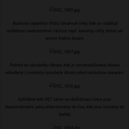
Bubnový separátor třídící škvárové linky, kde se oddělují
nežádoucí nadrozměrné částice např. kameny, cihly, beton od
jemné frakce škváry
Pohled do zásobníku škváry, kde je shromažďována škvára
odvedená z mokrého vynašeče škváry před následnou separací
Vytříděné bílé PET lahve na dotřiďovací lince jsou
dopravníkovými pásy přepravovány do lisu, kde jsou lisovány do
balíků