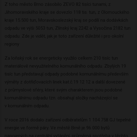
Z toho město Brno zásobilo ZEVO 82 tisíci tunami, z
Jihomoravského kraje se dovezlo 118 tis. tun, z Olomouckého
kraje 15.500 tun, Moravskoslezský kraj se podílí na dodávkách
odpadu ve výši 5053 tun, Zlínský kraj 2242 a Vysočina 2182 tun
odpadu. Zde je vidět, jak je toto zařízení důležité i pro okolní
regiony
Za loňský rok se energeticky využilo celkem 210 tisíc tun
materiálově nevyužitelného komunálního odpadu. Zbylých 19
tisíc tun představují odpady podobné komunálnímu především
výměty z dotříďovacích linek kat.č.19 12 12 a další dovezené
z průmyslové sféry, které svým charakterem jsou podobné
komunálnímu odpadu tzn. obsahují složky nacházející se
v komunálním odpadu.
V roce 2016 dodalo zařízení odběratelům 1 104 758 GJ tepelné
energie ve formě páry. Ve městě Brně je 96 000 bytů
napojených na centrální vytápění, průměrná spotřeba v těchto