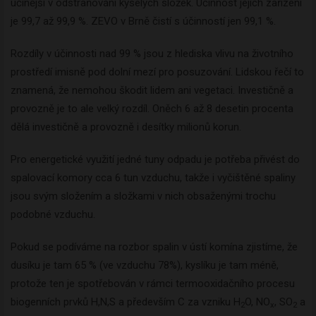
účinější v odstraňování kyselých složek. Účinnost jejich zařízení
je 99,7 až 99,9 %. ZEVO v Brně čistí s účinností jen 99,1 %.
Rozdíly v účinnosti nad 99 % jsou z hlediska vlivu na životního
prostředí imisně pod dolní mezí pro posuzování. Lidskou řečí to
znamená, že nemohou škodit lidem ani vegetaci. Investičně a
provozně je to ale velký rozdíl. Oněch 6 až 8 desetin procenta
dělá investičně a provozně i desítky milionů korun.
Pro energetické využití jedné tuny odpadu je potřeba přivést do
spalovací komory cca 6 tun vzduchu, takže i vyčištěné spaliny
jsou svým složením a složkami v nich obsaženými trochu
podobné vzduchu.
Pokud se podíváme na rozbor spalin v ústí komína zjistíme, že
dusíku je tam 65 % (ve vzduchu 78%), kyslíku je tam méně,
protože ten je spotřebován v rámci termooxidačního procesu
biogenních prvků H,N,S a především C za vzniku H
O, NO
, SO
a
2
x
2