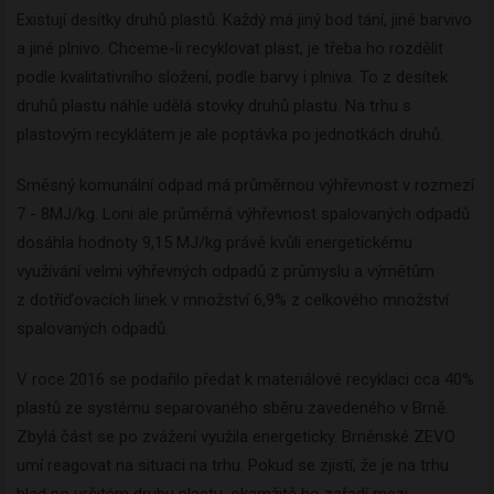
Existují desítky druhů plastů. Každý má jiný bod tání, jiné barvivo
a jiné plnivo. Chceme-li recyklovat plast, je třeba ho rozdělit
podle kvalitativního složení, podle barvy i plniva. To z desítek
druhů plastu náhle udělá stovky druhů plastu. Na trhu s
plastovým recyklátem je ale poptávka po jednotkách druhů.
Směsný komunální odpad má průměrnou výhřevnost v rozmezí
7 - 8MJ/kg. Loni ale průměrná výhřevnost spalovaných odpadů
dosáhla hodnoty 9,15 MJ/kg právě kvůli energetickému
využívání velmi výhřevných odpadů z průmyslu a výmětům
z dotříďovacích linek v množství 6,9% z celkového množství
spalovaných odpadů.
V roce 2016 se podařilo předat k materiálové recyklaci cca 40%
plastů ze systému separovaného sběru zavedeného v Brně.
Zbylá část se po zvážení využila energeticky. Brněnské ZEVO
umí reagovat na situaci na trhu. Pokud se zjistí, že je na trhu