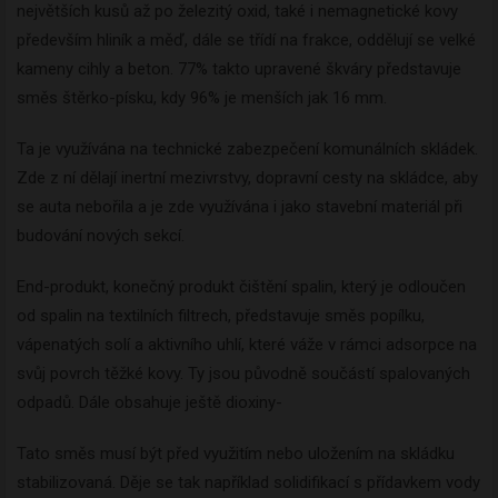
největších kusů až po železitý oxid, také i nemagnetické kovy
především hliník a měď, dále se třídí na frakce, oddělují se velké
kameny cihly a beton. 77% takto upravené škváry představuje
směs štěrko-písku, kdy 96% je menších jak 16 mm.
Ta je využívána na technické zabezpečení komunálních skládek.
Zde z ní dělají inertní mezivrstvy, dopravní cesty na skládce, aby
se auta nebořila a je zde využívána i jako stavební materiál při
budování nových sekcí.
End-produkt, konečný produkt čištění spalin, který je odloučen
od spalin na textilních filtrech, představuje směs popílku,
vápenatých solí a aktivního uhlí, které váže v rámci adsorpce na
svůj povrch těžké kovy. Ty jsou původně součástí spalovaných
odpadů. Dále obsahuje ještě dioxiny-
Tato směs musí být před využitím nebo uložením na skládku
stabilizovaná. Děje se tak například solidifikací s přídavkem vody