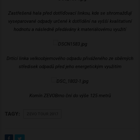
Zastřešená hala před dotříďovací linkou, kde se shromažďují
vyseparované odpady určené k dotřídění na vyšší kvalitativní
hodnotu a následně předávány k materiálovému využití
Drtící linka velkoobjemového odpadu přiváženého ze sběrných
středisek odpadů před jeho energetickým využitím
Komín ZEVO
Brno ční do výše 125 metrů
TAGY:
ZEVO TOUR 2017