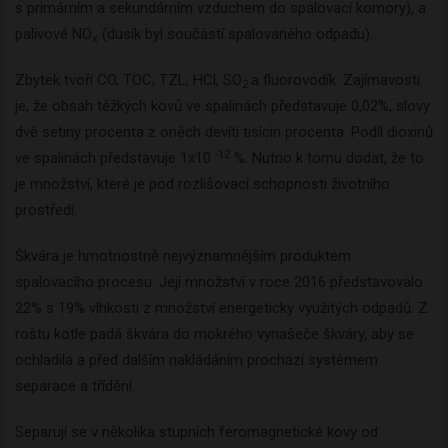
s primárním a sekundárním vzduchem do spalovací komory), a
palivové NO
(dusík byl součástí spalovaného odpadu).
x
Zbytek tvoří CO, TOC, TZL, HCl, SO
a fluorovodík. Zajímavostí
2
je, že obsah těžkých kovů ve spalinách představuje 0,02%, slovy
dvě setiny procenta z oněch devíti tisícin procenta. Podíl dioxinů
-12
ve spalinách představuje 1x10
%. Nutno k tomu dodat, že to
je množství, které je pod rozlišovací schopnosti životního
prostředí.
Škvára je hmotnostně nejvýznamnějším produktem
spalovacího procesu. Její množství v roce 2016 představovalo
22% s 19% vlhkosti z množství energeticky využitých odpadů. Z
roštu kotle padá škvára do mokrého vynašeče škváry, aby se
ochladila a před dalším nakládáním prochází systémem
separace a třídění.
Separují se v několika stupních feromagnetické kovy od