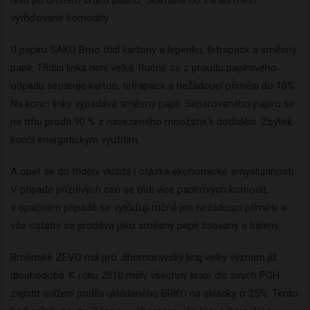
hlad po určitém druhu plastu, okamžitě ho zařadí mezi
vytřiďované komodity.
U papíru SAKO Brno třídí kartony a lepenku, tetrapack a směsný
papír. Třídící linka není velká. Ručně se z proudu papírového
odpadu separuje karton, tetrapack a nežádoucí příměsi do 10%.
Na konci linky vypadává směsný papír. Separovaného papíru se
na trhu prodá 90 % z navezeného množství k dotřídění. Zbytek
končí energetickým využitím.
A opět se do třídění vkládá i otázka ekonomické smysluplnosti.
V případě příznivých cen se třídí více papírových komodit,
v opačném případě se vytřiďují ručně jen nežádoucí příměsi a
vše ostatní se prodává jako směsný papír lisovaný a balený.
Brněnské ZEVO má pro Jihomoravský kraj velký význam již
dlouhodobě. K roku 2010 měly všechny kraje dle svých POH
zajistit snížení podílu ukládaného BRKO na skládky o 25%. Tento