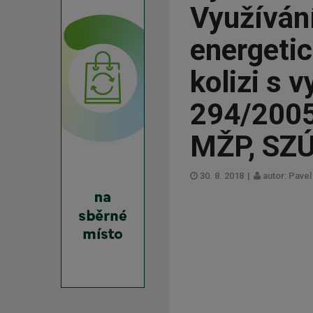
Využívání
energetic
kolizi s 
294/2005.
MŽP, SZ
30. 8. 2018
|
autor: Pave