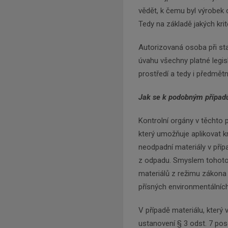
vědět, k čemu byl výrobek 
Tedy na základě jakých krite
Autorizovaná osoba při sta
úvahu všechny platné legisl
prostředí a tedy i předmět
Jak se k podobným případům
Kontrolní orgány v těchto 
který umožňuje aplikovat kr
neodpadní materiály v příp
z odpadu. Smyslem tohoto
materiálů z režimu zákona o
přísných environmentálních 
V případě materiálu, který 
ustanovení § 3 odst. 7 pos