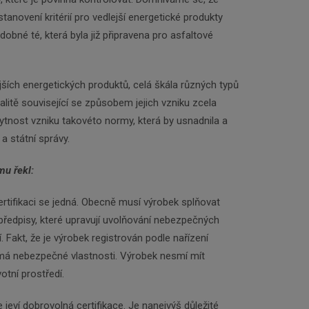
tanovení kritérií pro vedlejší energetické produkty
obné té, která byla již připravena pro asfaltové
ejších energetických produktů, celá škála různých typů
alitě související se způsobem jejich vzniku zcela
tnost vzniku takovéto normy, která by usnadnila a
 státní správy.
mu řekl:
certifikaci se jedná. Obecně musí výrobek splňovat
 předpisy, které upravují uvolňování nebezpečných
í. Fakt, že je výrobek registrován podle nařízení
 nebezpečné vlastnosti. Výrobek nesmí mít
votní prostředí.
 jeví dobrovolná certifikace. Je nanejvýš důležité