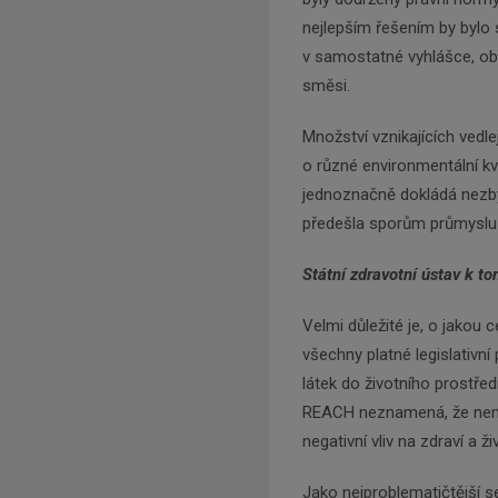
nejlepším řešením by bylo s
v samostatné vyhlášce, obd
směsi.
Množství vznikajících vedl
o různé environmentální kv
jednoznačně dokládá nezby
předešla sporům průmyslu a
Státní zdravotní ústav k to
Velmi důležité je, o jakou 
všechny platné legislativní
látek do životního prostřed
REACH neznamená, že nemá
negativní vliv na zdraví a ži
Jako nejproblematičtější se