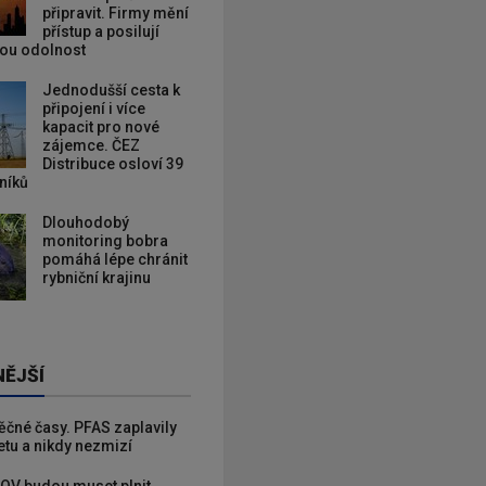
připravit. Firmy mění
přístup a posilují
kou odolnost
Jednodušší cesta k
připojení i více
kapacit pro nové
zájemce. ČEZ
Distribuce osloví 39
zníků
Dlouhodobý
monitoring bobra
pomáhá lépe chránit
rybniční krajinu
NĚJŠÍ
věčné časy. PFAS zaplavily
etu a nikdy nezmizí