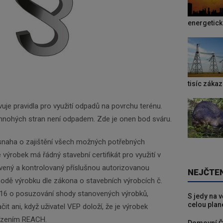
energetic
tisíc záka
uje pravidla pro využití odpadů na povrchu terénu.
mnohých stran není odpadem. Zde je onen bod sváru.
snaha o zajištění všech možných potřebných
e výrobek má řádný stavební certifikát pro využití v
ený a kontrolovaný příslušnou autorizovanou
NEJČTE
hodě výrobku dle zákona o stavebních výrobcích č.
016 o posuzování shody stanovených výrobků,
S jedy na 
celou plan
t ani, když uživatel VEP doloží, že je výrobek
Newsletter
řízením REACH.