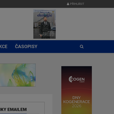
PŘIHLÁSIT
KCE
ČASOPISY
NKY EMAILEM