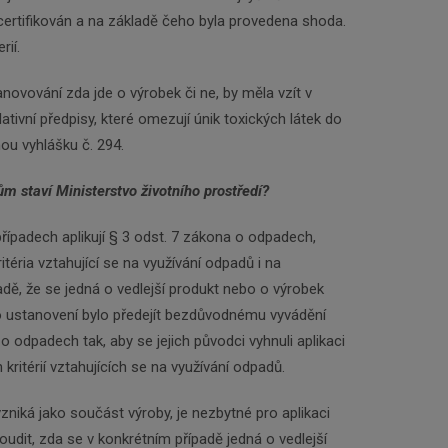
certifikován a na základě čeho byla provedena shoda.
rií.
novování zda jde o výrobek či ne, by měla vzít v
ativní předpisy, které omezují únik toxických látek do
nou vyhlášku č. 294.
 staví Ministerstvo životního prostředí?
případech aplikují § 3 odst. 7 zákona o odpadech,
itéria vztahující se na využívání odpadů i na
adě, že se jedná o vedlejší produkt nebo o výrobek
 ustanovení bylo předejít bezdůvodnému vyvádění
 odpadech tak, aby se jejich původci vyhnuli aplikaci
kritérií vztahujících se na využívání odpadů.
vzniká jako součást výroby, je nezbytné pro aplikaci
oudit, zda se v konkrétním případě jedná o vedlejší