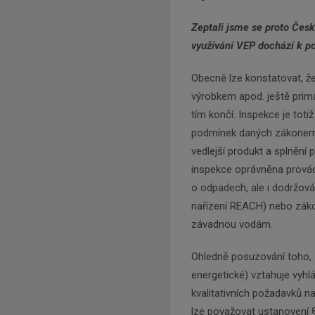
Zeptali jsme se proto Česk
využívání VEP dochází k p
Obecně lze konstatovat, že
výrobkem apod. ještě prim
tím končí. Inspekce je tot
podmínek daných zákonem 
vedlejší produkt a splnění 
inspekce oprávněna provád
o odpadech, ale i dodržov
nařízení REACH) nebo záko
závadnou vodám.
Ohledně posuzování toho, z
energetické) vztahuje vyhlá
kvalitativních požadavků na
lze považovat ustanovení 