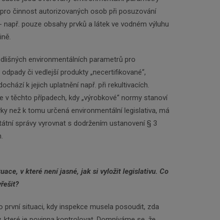
pro činnost autorizovaných osob při posuzování
- např. pouze obsahy prvků a látek ve vodném výluhu
ině.
odlišných environmentálních parametrů pro
 odpady či vedlejší produkty „necertifikované“,
chází k jejich uplatnění např. při rekultivacích.
e v těchto případech, kdy „výrobkové“ normy stanoví
vky než k tomu určená environmentální legislativa, má
tátní správy vyrovnat s dodržením ustanovení § 3
.
ace, v které není jasné, jak si vyložit legislativu. Co
řešit?
 první situaci, kdy inspekce musela posoudit, zda
, které je povinna kontrolovat. Domníváme se, že