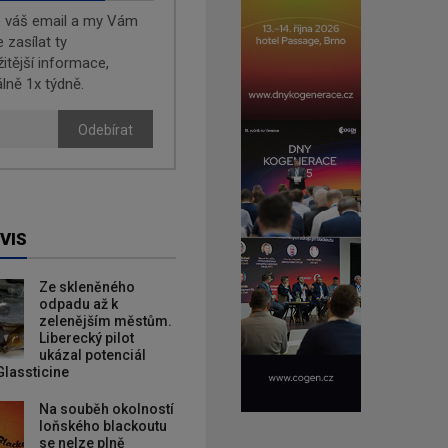
e váš email a my Vám
zasílat ty
žitější informace,
lně 1x týdně.
Odebírat
VIS
Ze skleněného
odpadu až k
zelenějším městům.
Liberecký pilot
ukázal potenciál
Glassticine
Na souběh okolností
loňského blackoutu
se nelze plně