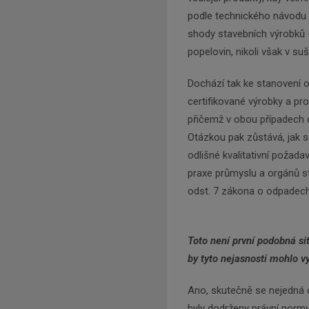
podle technického návodu 
shody stavebních výrobků 
popelovin, nikoli však v suš
Dochází tak ke stanovení 
certifikované výrobky a pro
přičemž v obou případech do
Otázkou pak zůstává, jak s
odlišné kvalitativní požada
praxe průmyslu a orgánů s
odst. 7 zákona o odpadech
Toto není první podobná situ
by tyto nejasnosti mohlo vy
Ano, skutečně se nejedná o
byly dodrženy právní normy