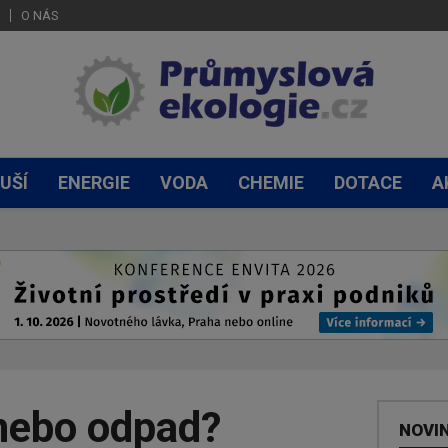
O NÁS
UŠÍ
ENERGIE
VODA
CHEMIE
DOTACE
A
nebo odpad?
NOVI