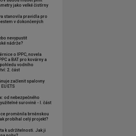
OV budou muset plnit
metry jako velké čistírny
va stanovila pravidla pro
zbestem v dokončených
ebo nevypustit
ké nádrže?
rnice o IPPC, novela
PPC a BAT pro kovárny a
 pohledu vodního
ví: 2. část
nuje začlenit spalovny
 EU ETS
x: od nebezpečného
užitelné surovině - I. část
ce proměnila brněnskou
ak probíhal celý projekt?
ta k udržitelnosti. Jak ji
í na nohy?