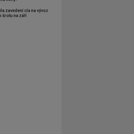
ila zavedení cla na vývoz
 šrotu na září