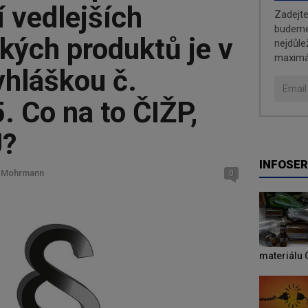
 vedlejších
Zadejt
budeme 
kých produktů je v
nejdůle
maximá
vyhláškou č.
 Co na to ČIŽP,
Ú?
INFOSER
l Mohrmann
0
materiálu 