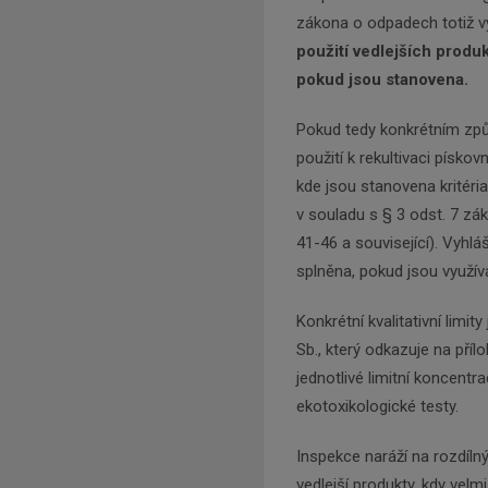
zákona o odpadech totiž v
použití vedlejších produk
pokud jsou stanovena.
Pokud tedy konkrétním způ
použití k rekultivaci písko
kde jsou stanovena kritéri
v souladu s § 3 odst. 7 zá
41-46 a související). Vyhláš
splněna, pokud jsou využív
Konkrétní kvalitativní limi
Sb., který odkazuje na přílo
jednotlivé limitní koncentr
ekotoxikologické testy.
Inspekce naráží na rozdíln
vedlejší produkty, kdy vel