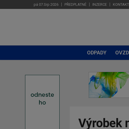
pá 07.Srp 2026
PŘEDPLATNÉ
INZERCE
KONTAKT
ODPADY
OVZD
Výrobek 