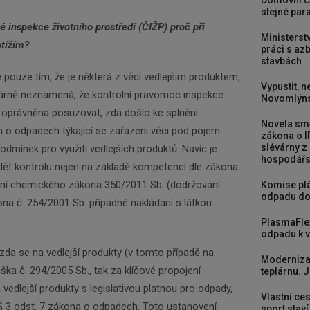
Domovní Č
stejné para
é inspekce životního prostředí (ČIŽP) proč při
Zadejte váš email a my Vám budeme zasílat ty
Ministerst
otížím?
nejdůležitější informace, maximálně 1x týdně.
práci s a
stavbách
 pouze tím, že je některá z věcí vedlejším produktem,
Vypustit, n
Odebírat
árně neznamená, že kontrolní pravomoc inspekce
Novomlýns
iž oprávněna posuzovat, zda došlo ke splnění
Novela smě
o odpadech týkající se zařazení věci pod pojem
zákona o I
slévárny z
podmínek pro využití vedlejších produktů. Navíc je
hospodářst
ět kontrolu nejen na základě kompetencí dle zákona
ání chemického zákona 350/2011 Sb. (dodržování
Komise plá
odpadu do
na č. 254/2001 Sb. případné nakládání s látkou
PlasmaFle
odpadu k vy
da se na vedlejší produkty (v tomto případě na
Moderniza
ška č. 294/2005 Sb., tak za klíčové propojení
teplárnu. J
 vedlejší produkty s legislativou platnou pro odpady,
Vlastní ces
§ 3 odst. 7 zákona o odpadech. Toto ustanovení
sport stav