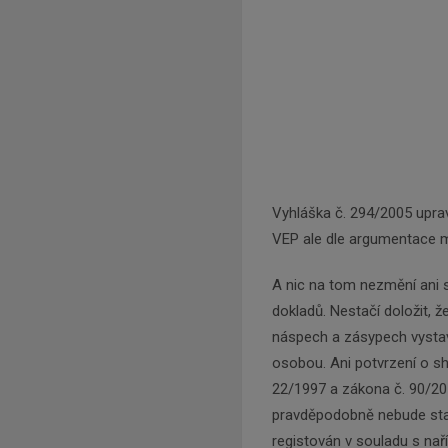
Vyhláška č. 294/2005 uprav
VEP ale dle argumentace 
A nic na tom nezmění ani 
dokladů. Nestačí doložit, ž
náspech a zásypech vystav
osobou. Ani potvrzení o s
22/1997 a zákona č. 90/2
pravděpodobně nebude stači
registován v souladu s na