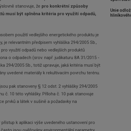
ýslovně stanovuje, že
pro konkrétní způsoby
Unie odlož
tů musí být splněna kritéria pro využití odpadů,
hliníkového
sobem použití vedlejšího energetického produktu je
vny, je relevantním předpisem vyhláška 294/2005 Sb.,
a pro využití odpadů nebo vedlejších produktů
kona o odpadech (srov. např. judikaturu 8A 31/2015 -
ka 294/2005 Sb., totiž upravuje, jaká kritéria musí být
ány uvedené materiály k rekultivacím povrchu terénu.
ty jsou pak stanoveny § 12 odst. 2 vyhlášky 294/2005
hu č. 10 této vyhlášky. Příloha č. 10 pak stanovuje
ace prvků a látek v sušině a požadavky na
ý přístup k aplikaci výše uvedeného ustanovení pro
mi často jsou ověřovány environmentální parametry