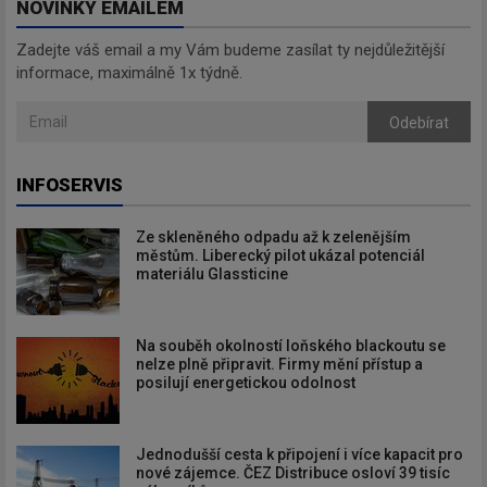
NOVINKY EMAILEM
Zadejte váš email a my Vám budeme zasílat ty nejdůležitější
informace, maximálně 1x týdně.
Odebírat
INFOSERVIS
Ze skleněného odpadu až k zelenějším
městům. Liberecký pilot ukázal potenciál
materiálu Glassticine
Na souběh okolností loňského blackoutu se
nelze plně připravit. Firmy mění přístup a
posilují energetickou odolnost
Jednodušší cesta k připojení i více kapacit pro
nové zájemce. ČEZ Distribuce osloví 39 tisíc