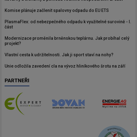
Komise plánuje začlenit spalovny odpadu do EU ETS
PlasmaFlex: od nebezpečného odpadu k využitelné surovině - I.
část
Modernizace proměnila brněnskou teplárnu. Jak probíhal celý
projekt?
Vlastní cesta k udržitelnosti. Jak ji sport staví na nohy?
Unie odložila zavedení cla na vývoz hliníkového šrotu na září
PARTNEŘI