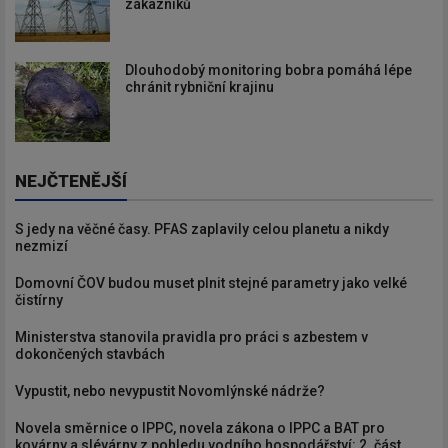
zákazníků
Dlouhodobý monitoring bobra pomáhá lépe
chránit rybniční krajinu
NEJČTENĚJŠÍ
S jedy na věčné časy. PFAS zaplavily celou planetu a nikdy
nezmizí
Domovní ČOV budou muset plnit stejné parametry jako velké
čistírny
Ministerstva stanovila pravidla pro práci s azbestem v
dokončených stavbách
Vypustit, nebo nevypustit Novomlýnské nádrže?
Novela směrnice o IPPC, novela zákona o IPPC a BAT pro
kovárny a slévárny z pohledu vodního hospodářství: 2. část