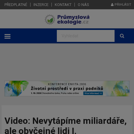
PŘEDPLATNÉ
INZERCE
KONTAKT
O NÁS
PŘIHLÁSIT
Video: Nevytápíme miliardáře,
ale obyčejné lidi I.