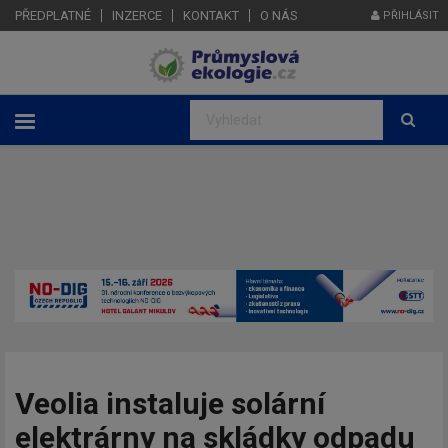
PŘEDPLATNÉ
INZERCE
KONTAKT
O NÁS
PŘIHLÁSIT
Veolia instaluje solární
elektrárny na skládky odpadu