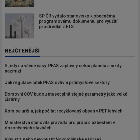
SP ČR vydalo stanovisko k obecnému
programovému dokumentu pro využití
prostředků z ETS
NEJČTENĚJŠÍ
S jedy na věčné časy. PFAS zaplavily celou planetu a nikdy
nezmizí
Jak regulace látek PFAS ovlivní průmyslové sektory
Domovní ČOV budou muset plnit stejné parametry jako velké
čistírny
Komise určila, jak počítat recyklovaný obsah v PET lahvích
Ministerstva stanovila pravidla pro práci s azbestem v
dokončených stavbách
Vypustit, nebo nevypustit Novomlýnské nádrže?