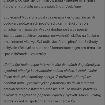
připojeny do sítě NB-IoT (Narrow Band - Internet of Things).
Partnerem projektu se stala společnost Vodafone.
Společnost Vodafone poskytla nejlepší kvalitu signálu uvnitř
budov a v podzemních prostorech, kam měřicí přístroje
umísťujeme nejčastěji. Vysoká dostupnost a bezpečné
licencované spektrum zaručují nejkvalitnější službu na českém
trhu. Internet věcí využívá stále více firem, přináší totiž výhody
nebývale efektivní oboustranné komunikace nejen pro firmu, ale
i pro odběratele - zákazníky.
„Začlenění technologie internetu věcí do našich dispečerských
systémů přispěje ke zkvalitnění našich služeb, k zefektivnění
řízení dodávek a spotřeby energií. Z měřicích přístrojů lze
odečítat data, upravovat jejich parametry na dálku a mít tak
detailní přehled o
stavu teplárenské sítě. To umožní prakticky
okamžitě reagovat na případné výpadky,“
vysvětlil Marcel Vrátný,
technický ředitel společnosti Veolia Energie ČR.