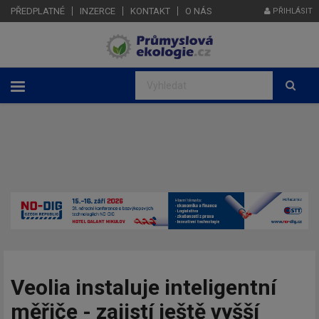
PŘEDPLATNÉ
INZERCE
KONTAKT
O NÁS
PŘIHLÁSIT
Veolia instaluje inteligentní
měřiče - zajistí ještě vyšší