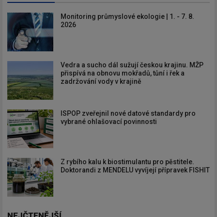
Monitoring průmyslové ekologie | 1. - 7. 8.
2026
Vedra a sucho dál sužují českou krajinu. MŽP
přispívá na obnovu mokřadů, tůní i řek a
zadržování vody v krajině
ISPOP zveřejnil nové datové standardy pro
vybrané ohlašovací povinnosti
Z rybího kalu k biostimulantu pro pěstitele.
Doktorandi z MENDELU vyvíjejí přípravek FISHIT
NEJČTENĚJŠÍ