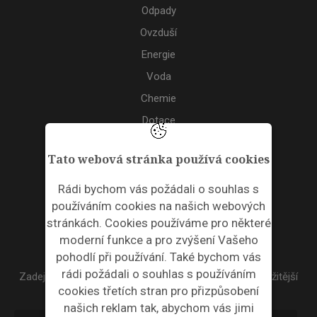
Odpady
Ovzduší
Energie
Voda
Chemie
Dotace
Akce
Tato webová stránka používá cookies
TAGS
Rádi bychom vás požádali o souhlas s
používáním cookies na našich webových
ODPADNÍ PLASTY
stránkách. Cookies používáme pro některé
moderní funkce a pro zvýšení Vašeho
NEWSLETTER
pohodlí při používání. Také bychom vás
rádi požádali o souhlas s používáním
Zadejte váš email a my Vám budeme zasílat ty nejdůležitější
cookies třetích stran pro přizpůsobení
informace, maximálně 1x týdně.
našich reklam tak, abychom vás jimi