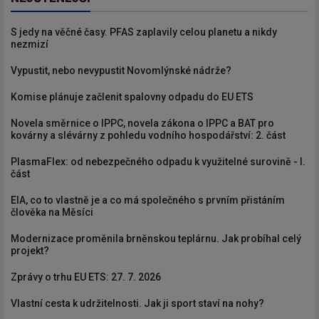
S jedy na věčné časy. PFAS zaplavily celou planetu a nikdy
nezmizí
Vypustit, nebo nevypustit Novomlýnské nádrže?
Komise plánuje začlenit spalovny odpadu do EU ETS
Novela směrnice o IPPC, novela zákona o IPPC a BAT pro
kovárny a slévárny z pohledu vodního hospodářství: 2. část
PlasmaFlex: od nebezpečného odpadu k využitelné surovině - I.
část
EIA, co to vlastně je a co má společného s prvním přistáním
člověka na Měsíci
Modernizace proměnila brněnskou teplárnu. Jak probíhal celý
projekt?
Zprávy o trhu EU ETS: 27. 7. 2026
Vlastní cesta k udržitelnosti. Jak ji sport staví na nohy?