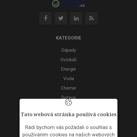
KATEGORIE
Odpady
Ovzduší
Energie
Voda
Chemie
Dotace
Akce
Tato webová stránka používá cookies
TAGS
Rádi bychom vás požádali o souhlas s
používáním cookies na našich webových
ODPADNÍ PLASTY