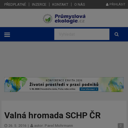
PŘEDPLATNÉ
INZERCE
KONTAKT
O NÁS
PŘIHLÁSIT
Valná hromada SCHP ČR
26. 5. 2016
|
autor: Pavel Mohrmann
0