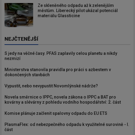
Ze skleněného odpadu až k zelenějším
městům. Liberecký pilot ukázal potenciál
materiálu Glassticine
NEJČTENĚJŠÍ
S jedy na věčné časy. PFAS zaplavily celou planetu a nikdy
nezmizí
Ministerstva stanovila pravidla pro práci s azbestem v
dokončených stavbách
Vypustit, nebo nevypustit Novomlýnské nádrže?
Novela směrnice o IPPC, novela zákona o IPPC a BAT pro
kovárny a slévárny z pohledu vodního hospodářství: 2. část
Komise plánuje začlenit spalovny odpadu do EU ETS
PlasmaFlex: od nebezpečného odpadu k využitelné surovině - I.
část