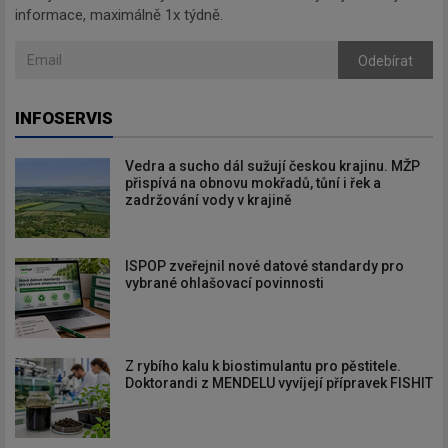
informace, maximálně 1x týdně.
Odebírat
INFOSERVIS
Vedra a sucho dál sužují českou krajinu. MŽP
přispívá na obnovu mokřadů, tůní i řek a
zadržování vody v krajině
ISPOP zveřejnil nové datové standardy pro
vybrané ohlašovací povinnosti
Z rybího kalu k biostimulantu pro pěstitele.
Doktorandi z MENDELU vyvíjejí přípravek FISHIT