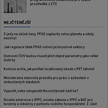
prostředků z ETS
NEJČTENĚJŠÍ
S jedy na věčné časy. PFAS zaplavily celou planetu a nikdy
nezmizí
Jak regulace látek PFAS ovlivní průmyslové sektory
Domovní ČOV budou muset plnit stejné parametry jako velké
čistírny
Komise určila, jak počítat recyklovaný obsah v PET lahvích
Ministerstva stanovila pravidla pro práci s azbestem v
dokončených stavbách
Vypustit, nebo nevypustit Novomlýnské nádrže?
Novela směrnice o IPPC, novela zákona o IPPC a BAT pro
kovárny a slévárny z pohledu vodního hospodářství: 2. část