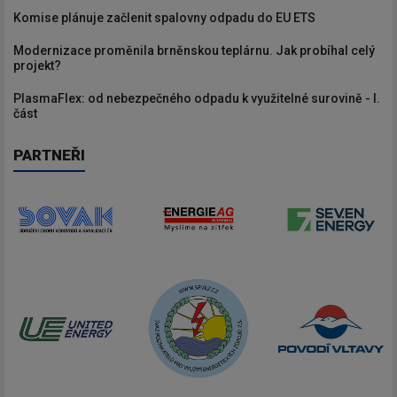
Komise plánuje začlenit spalovny odpadu do EU ETS
Modernizace proměnila brněnskou teplárnu. Jak probíhal celý
projekt?
PlasmaFlex: od nebezpečného odpadu k využitelné surovině - I.
část
PARTNEŘI