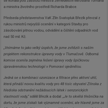
se konala pod záštitou ministra zemědělství Miroslava Tomana
a ministra životního prostředí Richarda Brabce.
Předseda představenstva VaK Zlín Svatopluk Březík převzal z
rukou ministrů nejvyšší ocenění v kategorii Stavby pro
zásobování pitnou vodou, odvádění a čištění odpadních vod
nad 50 mil. Kč.
„Vnímáme to jako velký úspěch, že jsme zvítězili s naším
projektem rekonstrukce úpravny vody v Tlumačově. Odborná
komise ocenila zejména řešení úpravy vody špičkovou
úpravárenskou technologií v Pomoraví ojedinělou.
Jedná se o kombinaci ozonizace a filtrace přes aktivní uhlí,
která přináší novou kvalitu vody pro 48 tisíc obyvatel Zlínska z
hlediska odstranění nežádoucích látek i senzorických
vlastností vody,“
sdělil Březík a dodal:
„Je to skvělá třešnička na
dortu, že jsme získali tak významné ocenění, ale hlavně jsme za