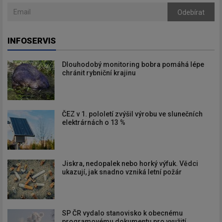
Odebírat
INFOSERVIS
Dlouhodobý monitoring bobra pomáhá lépe
chránit rybniční krajinu
ČEZ v 1. pololetí zvýšil výrobu ve slunečních
elektrárnách o 13 %
Jiskra, nedopalek nebo horký výfuk. Vědci
ukazují, jak snadno vzniká letní požár
SP ČR vydalo stanovisko k obecnému
programovému dokumentu pro využití