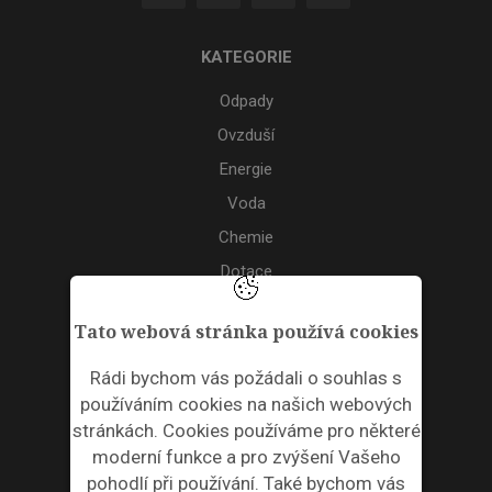
KATEGORIE
Odpady
Ovzduší
Energie
Voda
Chemie
Dotace
Akce
Tato webová stránka používá cookies
TAGS
Rádi bychom vás požádali o souhlas s
používáním cookies na našich webových
ODPADNÍ PLASTY
stránkách. Cookies používáme pro některé
moderní funkce a pro zvýšení Vašeho
NEWSLETTER
pohodlí při používání. Také bychom vás