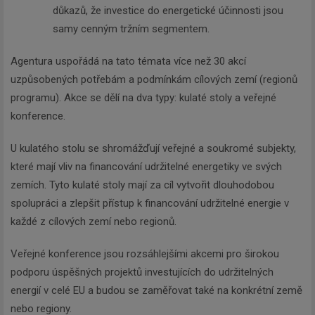
důkazů, že investice do energetické účinnosti jsou
samy cenným tržním segmentem.
Agentura uspořádá na tato témata více než 30 akcí
uzpůsobených potřebám a podmínkám cílových zemí (regionů
programu). Akce se dělí na dva typy: kulaté stoly a veřejné
konference.
U kulatého stolu se shromážďují veřejné a soukromé subjekty,
které mají vliv na financování udržitelné energetiky ve svých
zemích. Tyto kulaté stoly mají za cíl vytvořit dlouhodobou
spolupráci a zlepšit přístup k financování udržitelné energie v
každé z cílových zemí nebo regionů.
Veřejné konference jsou rozsáhlejšími akcemi pro širokou
podporu úspěšných projektů investujících do udržitelných
energií v celé EU a budou se zaměřovat také na konkrétní země
nebo regiony.