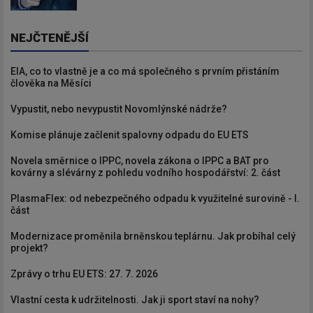
NEJČTENĚJŠÍ
EIA, co to vlastně je a co má společného s prvním přistáním
člověka na Měsíci
Vypustit, nebo nevypustit Novomlýnské nádrže?
Komise plánuje začlenit spalovny odpadu do EU ETS
Novela směrnice o IPPC, novela zákona o IPPC a BAT pro
kovárny a slévárny z pohledu vodního hospodářství: 2. část
PlasmaFlex: od nebezpečného odpadu k využitelné surovině - I.
část
Modernizace proměnila brněnskou teplárnu. Jak probíhal celý
projekt?
Zprávy o trhu EU ETS: 27. 7. 2026
Vlastní cesta k udržitelnosti. Jak ji sport staví na nohy?