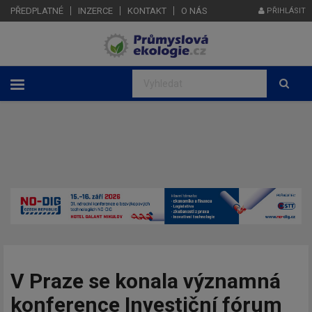
PŘEDPLATNÉ
INZERCE
KONTAKT
O NÁS
PŘIHLÁSIT
V Praze se konala významná
konference Investiční fórum