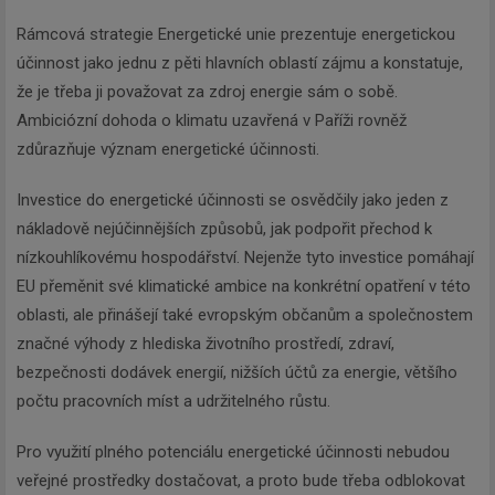
Rámcová strategie Energetické unie prezentuje energetickou
účinnost jako jednu z pěti hlavních oblastí zájmu a konstatuje,
že je třeba ji považovat za zdroj energie sám o sobě.
Ambiciózní dohoda o klimatu uzavřená v Paříži rovněž
zdůrazňuje význam energetické účinnosti.
Investice do energetické účinnosti se osvědčily jako jeden z
nákladově nejúčinnějších způsobů, jak podpořit přechod k
nízkouhlíkovému hospodářství. Nejenže tyto investice pomáhají
EU přeměnit své klimatické ambice na konkrétní opatření v této
oblasti, ale přinášejí také evropským občanům a společnostem
značné výhody z hlediska životního prostředí, zdraví,
bezpečnosti dodávek energií, nižších účtů za energie, většího
počtu pracovních míst a udržitelného růstu.
Pro využití plného potenciálu energetické účinnosti nebudou
veřejné prostředky dostačovat, a proto bude třeba odblokovat