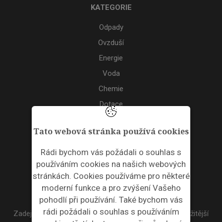
KATEGORIE
Odpady
Ovzduší
Energie
Voda
Chemie
Dotace
Akce
Tato webová stránka používá cookies
TAGS
Rádi bychom vás požádali o souhlas s
používáním cookies na našich webových
ODPADNÍ PLASTY
stránkách. Cookies používáme pro některé
moderní funkce a pro zvýšení Vašeho
NEWSLETTER
pohodlí při používání. Také bychom vás
rádi požádali o souhlas s používáním
Zadejte váš email a my Vám budeme zasílat ty nejdůležitější