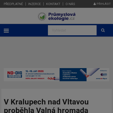
PŘEDPLATNÉ
INZERCE
KONTAKT
O NÁS
PŘIHLÁSIT
V Kralupech nad Vltavou
proběhla Valná hromada