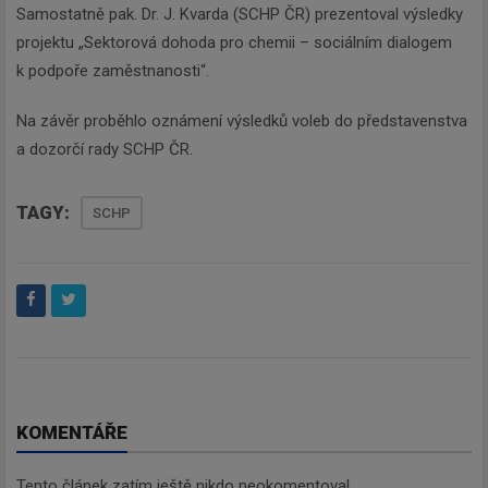
Samostatně pak. Dr. J. Kvarda (SCHP ČR) prezentoval výsledky
projektu „Sektorová dohoda pro chemii – sociálním dialogem
k podpoře zaměstnanosti“.
Na závěr proběhlo oznámení výsledků voleb do představenstva
a dozorčí rady SCHP ČR.
TAGY:
SCHP
KOMENTÁŘE
Tento článek zatím ještě nikdo neokomentoval.