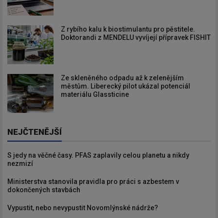
Z rybího kalu k biostimulantu pro pěstitele.
Doktorandi z MENDELU vyvíjejí přípravek FISHIT
Ze skleněného odpadu až k zelenějším
městům. Liberecký pilot ukázal potenciál
materiálu Glassticine
NEJČTENĚJŠÍ
S jedy na věčné časy. PFAS zaplavily celou planetu a nikdy
nezmizí
Ministerstva stanovila pravidla pro práci s azbestem v
dokončených stavbách
Vypustit, nebo nevypustit Novomlýnské nádrže?