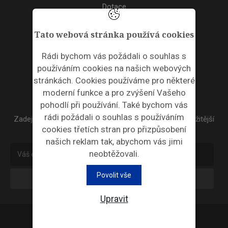
Dotace
Akce
Tato webová stránka používá cookies
TAGS
Rádi bychom vás požádali o souhlas s
používáním cookies na našich webových
ODPADNÍ PLASTY
stránkách. Cookies používáme pro některé
moderní funkce a pro zvýšení Vašeho
NEWSLETTER
pohodlí při používání. Také bychom vás
rádi požádali o souhlas s používáním
Zadejte váš email a my Vám budeme zasílat ty nejdůležitější
cookies třetích stran pro přizpůsobení
informace, maximálně 1x týdně.
našich reklam tak, abychom vás jimi
neobtěžovali.
Povolit vše
Odebírat
Upravit
Průmyslová ekologie © 2026 |
Nastavení cookies