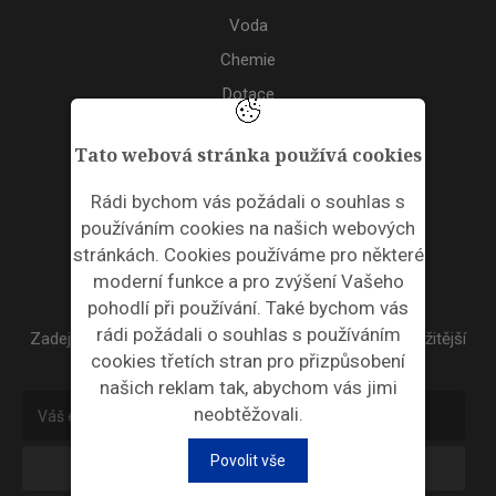
Voda
Chemie
Dotace
Akce
Tato webová stránka používá cookies
TAGS
Rádi bychom vás požádali o souhlas s
používáním cookies na našich webových
ODPADNÍ PLASTY
stránkách. Cookies používáme pro některé
moderní funkce a pro zvýšení Vašeho
NEWSLETTER
pohodlí při používání. Také bychom vás
rádi požádali o souhlas s používáním
Zadejte váš email a my Vám budeme zasílat ty nejdůležitější
cookies třetích stran pro přizpůsobení
informace, maximálně 1x týdně.
našich reklam tak, abychom vás jimi
neobtěžovali.
Povolit vše
Odebírat