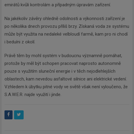
emirátů kvůli kontrolám a případným úpravám zařízení.
Na jakékoliv závěry ohledně odolnosti a výkonnosti zařízení je
po několika dnech provozu příliš brzy. Získaná voda ze systému
může být využita na nedaleké velbloudí farmě, kam pro ni chodí
i beduíni z okolí.
Právě těm by mohl systém v budoucnu významně pomáhat,
protože by měl být schopen pracovat naprosto autonomně
pouze s využitím sluneční energie i v těch nejodlehlejších
oblastech, kam nevedou asfaltové silnice ani elektrické vedení.
Vzhledem k úbytku pitné vody ve světě však není vyloučeno, že
S.A.W.E.R. najde využití i jinde.