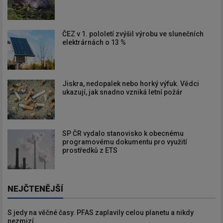
ČEZ v 1. pololetí zvýšil výrobu ve slunečních
elektrárnách o 13 %
Jiskra, nedopalek nebo horký výfuk. Vědci
ukazují, jak snadno vzniká letní požár
SP ČR vydalo stanovisko k obecnému
programovému dokumentu pro využití
prostředků z ETS
NEJČTENĚJŠÍ
S jedy na věčné časy. PFAS zaplavily celou planetu a nikdy
nezmizí