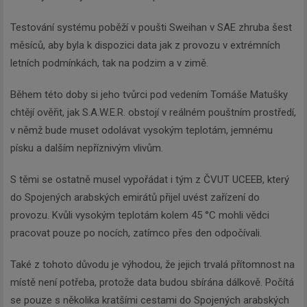
Testování systému poběží v poušti Sweihan v SAE zhruba šest
měsíců, aby byla k dispozici data jak z provozu v extrémních
letních podmínkách, tak na podzim a v zimě.
Během této doby si jeho tvůrci pod vedením Tomáše Matušky
chtějí ověřit, jak S.A.W.E.R. obstojí v reálném pouštním prostředí,
v němž bude muset odolávat vysokým teplotám, jemnému
písku a dalším nepříznivým vlivům.
S těmi se ostatně musel vypořádat i tým z ČVUT UCEEB, který
do Spojených arabských emirátů přijel uvést zařízení do
provozu. Kvůli vysokým teplotám kolem 45 °C mohli vědci
pracovat pouze po nocích, zatímco přes den odpočívali.
Také z tohoto důvodu je výhodou, že jejich trvalá přítomnost na
místě není potřeba, protože data budou sbírána dálkově. Počítá
se pouze s několika kratšími cestami do Spojených arabských