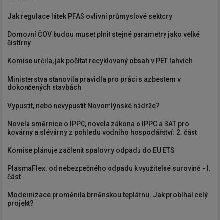
Jak regulace látek PFAS ovlivní průmyslové sektory
Domovní ČOV budou muset plnit stejné parametry jako velké
čistírny
Komise určila, jak počítat recyklovaný obsah v PET lahvích
Ministerstva stanovila pravidla pro práci s azbestem v
dokončených stavbách
Vypustit, nebo nevypustit Novomlýnské nádrže?
Novela směrnice o IPPC, novela zákona o IPPC a BAT pro
kovárny a slévárny z pohledu vodního hospodářství: 2. část
Komise plánuje začlenit spalovny odpadu do EU ETS
PlasmaFlex: od nebezpečného odpadu k využitelné surovině - I.
část
Modernizace proměnila brněnskou teplárnu. Jak probíhal celý
projekt?