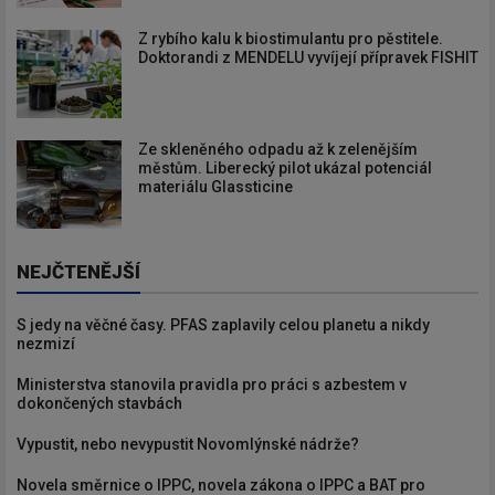
Z rybího kalu k biostimulantu pro pěstitele.
Doktorandi z MENDELU vyvíjejí přípravek FISHIT
Ze skleněného odpadu až k zelenějším
městům. Liberecký pilot ukázal potenciál
materiálu Glassticine
NEJČTENĚJŠÍ
S jedy na věčné časy. PFAS zaplavily celou planetu a nikdy
nezmizí
Ministerstva stanovila pravidla pro práci s azbestem v
dokončených stavbách
Vypustit, nebo nevypustit Novomlýnské nádrže?
Novela směrnice o IPPC, novela zákona o IPPC a BAT pro