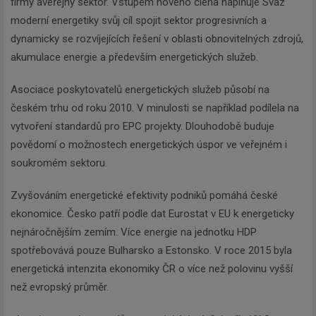
firmy aveřejný sektor. Vstupem nového člena naplňuje Svaz
moderní energetiky svůj cíl spojit sektor progresivních a
dynamicky se rozvíjejících řešení v oblasti obnovitelných zdrojů,
akumulace energie a především energetických služeb.
Asociace poskytovatelů energetických služeb působí na
českém trhu od roku 2010. V minulosti se například podílela na
vytvoření standardů pro EPC projekty. Dlouhodobě buduje
povědomí o možnostech energetických úspor ve veřejném i
soukromém sektoru.
Zvyšováním energetické efektivity podniků pomáhá české
ekonomice. Česko patří podle dat Eurostat v EU k energeticky
nejnáročnějším zemím. Více energie na jednotku HDP
spotřebovává pouze Bulharsko a Estonsko. V roce 2015 byla
energetická intenzita ekonomiky ČR o více než polovinu vyšší
než evropský průměr.