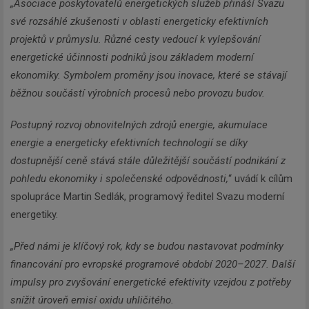
„Asociace poskytovatelů energetických služeb přináší Svazu
své rozsáhlé zkušenosti v oblasti energeticky efektivních
projektů v průmyslu. Různé cesty vedoucí k vylepšování
energetické účinnosti podniků jsou základem moderní
ekonomiky. Symbolem proměny jsou inovace, které se stávají
běžnou součástí výrobních procesů nebo provozu budov.
Postupný rozvoj obnovitelných zdrojů energie, akumulace
energie a energeticky efektivních technologií se díky
dostupnější ceně stává stále důležitější součástí podnikání z
pohledu ekonomiky i společenské odpovědnosti,
“ uvádí k cílům
spolupráce Martin Sedlák, programový ředitel Svazu moderní
energetiky.
„Před námi je klíčový rok, kdy se budou nastavovat podmínky
financování pro evropské programové období 2020–2027. Další
impulsy pro zvyšování energetické efektivity vzejdou z potřeby
snížit úroveň emisí oxidu uhličitého.