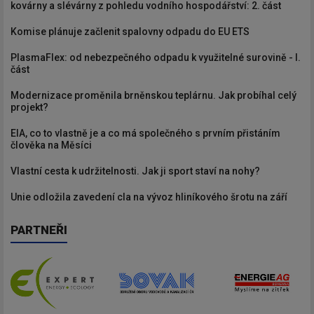
kovárny a slévárny z pohledu vodního hospodářství: 2. část
Komise plánuje začlenit spalovny odpadu do EU ETS
PlasmaFlex: od nebezpečného odpadu k využitelné surovině - I.
část
Modernizace proměnila brněnskou teplárnu. Jak probíhal celý
projekt?
EIA, co to vlastně je a co má společného s prvním přistáním
člověka na Měsíci
Vlastní cesta k udržitelnosti. Jak ji sport staví na nohy?
Unie odložila zavedení cla na vývoz hliníkového šrotu na září
PARTNEŘI