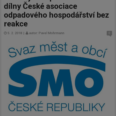
dílny České asociace
odpadového hospodářství bez
reakce
5. 2. 2018
|
autor: Pavel Mohrmann
0