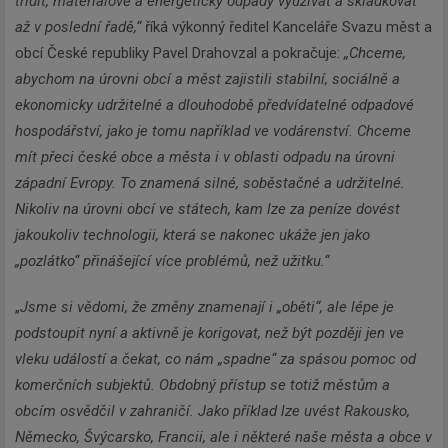
třídit, materiálově a energeticky odpady využívat a skládkovat
až v poslední řadě,“
říká výkonný ředitel Kanceláře Svazu měst a
obcí České republiky Pavel Drahovzal a pokračuje:
„Chceme,
abychom na úrovni obcí a měst zajistili stabilní, sociálně a
ekonomicky udržitelné a dlouhodobě předvídatelné odpadové
hospodářství, jako je tomu například ve vodárenství. Chceme
mít přeci české obce a města i v oblasti odpadu na úrovni
západní Evropy. To znamená silné, soběstačné a udržitelné.
Nikoliv na úrovni obcí ve státech, kam lze za peníze dovést
jakoukoliv technologii, která se nakonec ukáže jen jako
„pozlátko“ přinášející více problémů, než užitku.“
„
Jsme si vědomi, že změny znamenají i „oběti“, ale lépe je
podstoupit nyní a aktivně je korigovat, než být později jen ve
vleku událostí a čekat, co nám „spadne“ za spásou pomoc od
komerčních subjektů. Obdobný přístup se totiž městům a
obcím osvědčil v zahraničí. Jako příklad lze uvést Rakousko,
Německo, Švýcarsko, Francii, ale i některé naše města a obce v