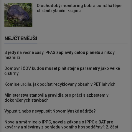
Dlouhodobý monitoring bobra pomáhá lépe
chránit rybniční krajinu
NEJČTENĚJŠÍ
S jedy na věčné časy. PFAS zaplavily celou planetu a nikdy
nezmizí
Domovní ČOV budou muset plnit stejné parametry jako velké
čistírny
Komise určila, jak počítat recyklovaný obsah v PET lahvích
Ministerstva stanovila pravidla pro práci s azbestem v
dokončených stavbách
Vypustit, nebo nevypustit Novomlýnské nádrže?
Novela směrnice o IPPC, novela zákona o IPPC a BAT pro
kovárny a slévárny z pohledu vodního hospodářství: 2. část