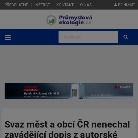
PŘEDPLATNÉ
INZERCE
KONTAKT
O NÁS
PŘIHLÁSIT
Svaz měst a obcí ČR nenechal
zavádějící dopis z autorské