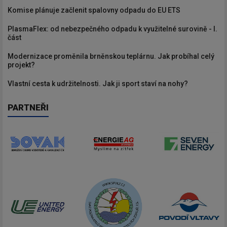
Komise plánuje začlenit spalovny odpadu do EU ETS
PlasmaFlex: od nebezpečného odpadu k využitelné surovině - I.
část
Modernizace proměnila brněnskou teplárnu. Jak probíhal celý
projekt?
Vlastní cesta k udržitelnosti. Jak ji sport staví na nohy?
PARTNEŘI