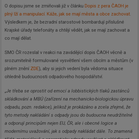
O dopisu jsme se zmiňovali již v článku
Dopis z pera ČAOH je
plný lží a manipulací. Káže, jak se mají města a obce zachovat
.
Výsledkem je, že bezradní starostové bombardují příslušné
Krajské úřady telefonáty a chtějí vědět, jak se mají zachovat a
co mají dělat.
SMO ČR rozeslal v reakci na zavádějící dopis ČAOH věcně a
srozumitelně formulované vysvětlení všem obcím a městům (v
plném znění
ZDE
), aby si jejich vedení byla vědoma situace
ohledně budoucnosti odpadového hospodářství.
„
Je třeba se oprostit od emocí a lobbistických tlaků zastánců
skládkování a MBÚ (zařízení na mechanicko-biologickou úpravu
odpadu, pozn. redakce), jelikož je prokázáno a zcela zřejmé, že
tyto metody nakládání s odpady jsou do budoucna neudržitelné
a odporují principům nejen EU, ČR, ale i obecné logice a
modernímu uvažování, jak s odpady nakládat dále. To znamená