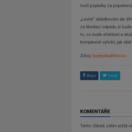
tvoří poplatky za popelnice
„Levné“ skládkování ale dřív
za likvidaci odpadu si budo
to, co bude efektivní a ek
komplexně vyřešit, jak vědí
Zdroj:
budejckadrbna.cz
Share
Tweet
KOMENTÁŘE
Tento článek zatím ještě 