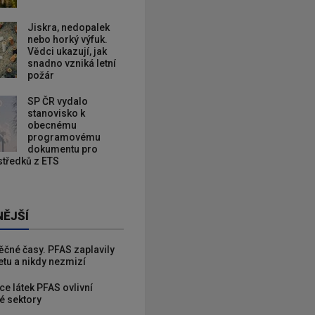
Jiskra, nedopalek
nebo horký výfuk.
Vědci ukazují, jak
snadno vzniká letní
požár
SP ČR vydalo
stanovisko k
obecnému
programovému
dokumentu pro
ostředků z ETS
NĚJŠÍ
věčné časy. PFAS zaplavily
etu a nikdy nezmizí
ce látek PFAS ovlivní
é sektory