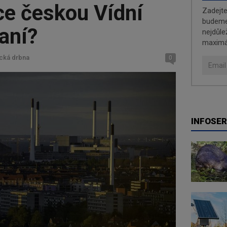
ce českou Vídní
Zadejt
budeme 
aní?
nejdůle
maximá
jcká drbna
0
INFOSER