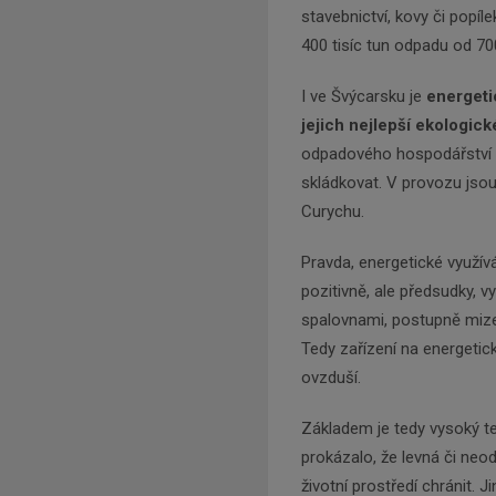
stavebnictví, kovy či popí
400 tisíc tun odpadu od 700 
I ve Švýcarsku je
energeti
jejich nejlepší ekologick
odpadového hospodářství 
skládkovat. V provozu jso
Curychu.
Pravda, energetické využív
pozitivně, ale předsudky, v
spalovnami, postupně mize
Tedy zařízení na energetick
ovzduší.
Základem je tedy vysoký te
prokázalo, že levná či n
životní prostředí chránit. 