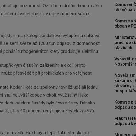
Domovní Č
 přitahuje pozornost. Ozdobou stotřicetimetrového
stejné para
průměru dvacet metrů, v níž je moderní velín s
Komise urč
obsah v PE
rojektem na ekologické dálkové vytápění a dálkové
Ministerst
práci s a
nně se sem sveze až 1200 tun odpadu z domácností.
stavbách
á pohání turbogenerátor, který produkuje elektřinu.
Vypustit, n
Novomlýns
astupňovým čisticím zařízením a okolí proto
 může přesvědčit při prohlídkách pro veřejnost.
Novela smě
zákona o I
slévárny z
inaté Kodani, kde ze spalovny rovněž udělali jednu
hospodářst
 stal nejvyšší kopec v okolí, využitelný i jako
Komise plá
 že dodavatelem fasády byly české firmy. Dánsko
odpadu do
padů, přes 60 procent recykluje a zbytek využívá
PlasmaFle
odpadu k vy
 jsou vedle elektřiny a tepla také struska pro
Moderniza