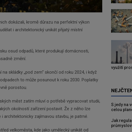
ich dokázali, kromě důrazu na perfektní výkon
dělat i architektonický unikát přijatý místní
esku osud odpadů, které produkují domácnosti,
zásadně změní.
využití pr
ní na skládky „pod zem“ skončí od roku 2024, i když
 odpadech to může posunout k roku 2030. Poplatky
tivně porostou.
NEJČTE
českých měst zatím mluví o potřebě vypracovat studii,
S jedy na 
akých okolností zařízení postavit. Že z něho lze
celou plan
le i architektonicky zajímavou stavbu, je patrné.
Jak regula
průmyslov
rostřed velkoměsta, kde jako umělecký unikát od