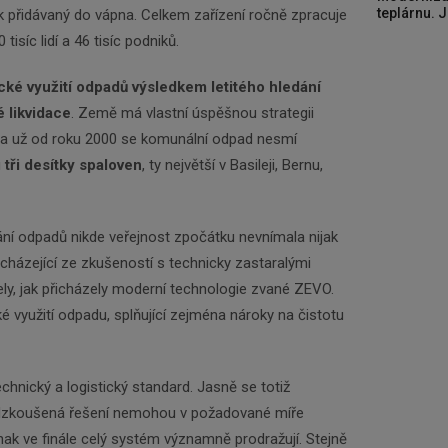
teplárnu. J
lek přidávaný do vápna. Celkem zařízení ročně zpracuje
tisíc lidí a 46 tisíc podniků.
cké využití odpadů výsledkem letitého hledání
é likvidace
. Země má vlastní úspěšnou strategii
a už od roku 2000 se komunální odpad nesmí
u
tři desítky spaloven
, ty největší v Basileji, Bernu,
ání odpadů nikde veřejnost zpočátku nevnímala nijak
ycházející ze zkušeností s technicky zastaralými
Newsletter
ly, jak přicházely moderní technologie zvané ZEVO.
é využití odpadu, splňující zejména nároky na čistotu
Zadejte váš email a my Vám budeme zasílat ty
nejdůležitější informace, maximálně 1x týdně.
chnický a logistický standard. Jasně se totiž
eodzkoušená řešení nemohou v požadované míře
Odebírat
Jinak ve finále celý systém významně prodražují. Stejně