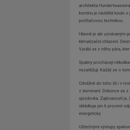
architekta Hundertwassera
komínu je nazlátlá koule o 
počítačovou technikou.
Hlavně je ale uznávaným p
klimatizační chlazení. De
Vyrábí se z něho pára, kter
Spaliny procházejí několik
nezatěžují. Každý se o tom
Odvážně do toho šli i v rov
z dominant. Dokonce se z ní
sjezdovka. Zajímavostí je,
skládkuje jen 6 procent od
energeticky.
Užitečnými výstupy spalovny