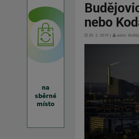
Budějovi
nebo Kod
26. 2. 2019
|
autor: Budě