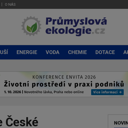
O NÁS
UŠÍ
ENERGIE
VODA
CHEMIE
DOTACE
A
e České
NOVI