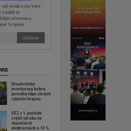
e váš email a my Vám
zasílat ty
žitější informace,
lně 1x týdně.
Odebírat
VIS
Dlouhodobý
monitoring bobra
pomáhá lépe chránit
rybniční krajinu
ČEZ v 1. pololetí
zvýšil výrobu ve
slunečních
elektrárnách o 13 %