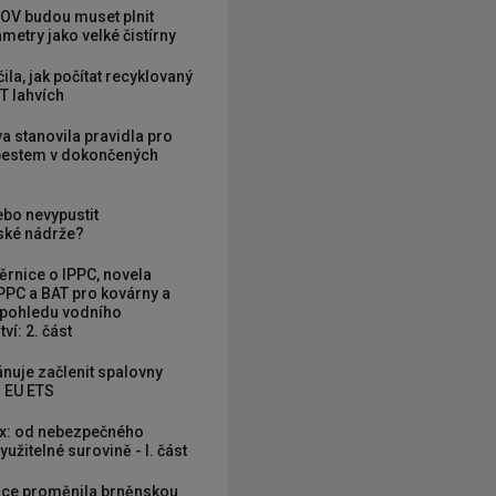
OV budou muset plnit
metry jako velké čistírny
ila, jak počítat recyklovaný
T lahvích
va stanovila pravidla pro
zbestem v dokončených
ebo nevypustit
ké nádrže?
rnice o IPPC, novela
PPC a BAT pro kovárny a
 pohledu vodního
ví: 2. část
nuje začlenit spalovny
 EU ETS
x: od nebezpečného
užitelné surovině - I. část
ce proměnila brněnskou