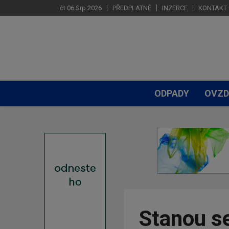
čt 06.Srp 2026
PŘEDPLATNÉ
INZERCE
KONTAKT
ODPADY
OVZD
Stanou s