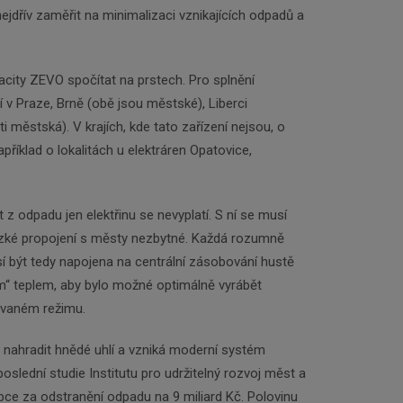
 nejdřív zaměřit na minimalizaci vznikajících odpadů a
city ZEVO spočítat na prstech. Pro splnění
jí v Praze, Brně (obě jsou městské), Liberci
i městská). V krajích, kde tato zařízení nejsou, o
apříklad o lokalitách u elektráren Opatovice,
t z odpadu jen elektřinu se nevyplatí. S ní se musí
 úzké propojení s městy nezbytné. Každá rozumně
 být tedy napojena na centrální zásobování hustě
ým“ teplem, aby bylo možné optimálně vyrábět
novaném režimu.
 nahradit hnědé uhlí a vzniká moderní systém
oslední studie Institutu pro udržitelný rozvoj měst a
bce za odstranění odpadu na 9 miliard Kč. Polovinu