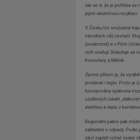
tak se ví, že je potřeba se
jejich skutečnou recyklaci.
V Česku lze současné kapa
národních cílů nestačí. Sto
(soukromá) a v Plzni (zčást
nich uvažují. Diskutuje se n
Komořany a Mělník.
Zjevné přitom je, že vyrábě
prodávat i teplo. Proto je
koncipována spalovna musí
osídlených lokalit „dálkov
elektřinu a teplo v kombi
Regionální palivo pak může
nakládání s odpady. Podle p
obcí zaplatí ročně české o