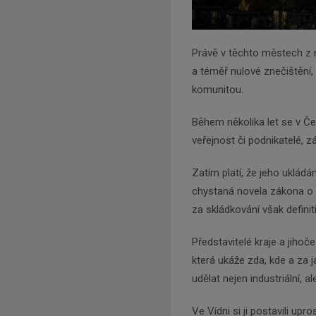
Právě v těchto městech z n
a téměř nulové znečištění, u
komunitou.
Během několika let se v Č
veřejnost či podnikatelé, 
Zatím platí, že jeho ukládá
chystaná novela zákona o
za skládkování však defini
Představitelé kraje a jiho
která ukáže zda, kde a za j
udělat nejen industriální, a
Ve Vídni si ji postavili up