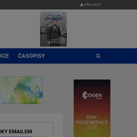
PŘIHLÁSIT
KCE
ČASOPISY
NKY EMAILEM