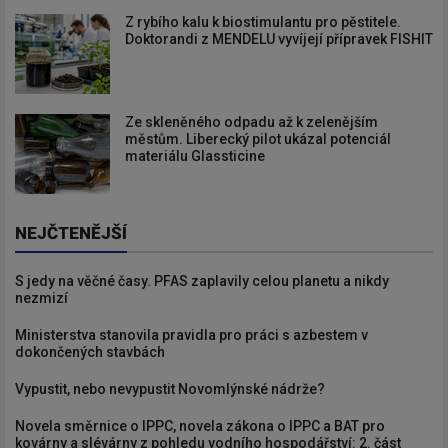
Z rybího kalu k biostimulantu pro pěstitele.
Doktorandi z MENDELU vyvíjejí přípravek FISHIT
Ze skleněného odpadu až k zelenějším
městům. Liberecký pilot ukázal potenciál
materiálu Glassticine
NEJČTENĚJŠÍ
S jedy na věčné časy. PFAS zaplavily celou planetu a nikdy
nezmizí
Ministerstva stanovila pravidla pro práci s azbestem v
dokončených stavbách
Vypustit, nebo nevypustit Novomlýnské nádrže?
Novela směrnice o IPPC, novela zákona o IPPC a BAT pro
kovárny a slévárny z pohledu vodního hospodářství: 2. část