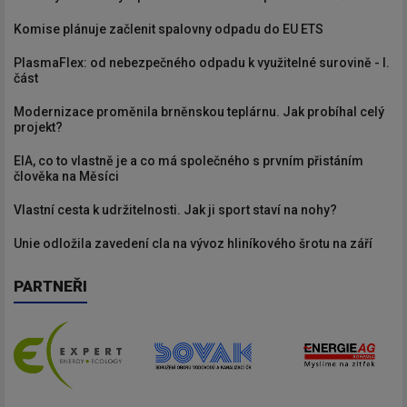
Komise plánuje začlenit spalovny odpadu do EU ETS
PlasmaFlex: od nebezpečného odpadu k využitelné surovině - I.
část
Modernizace proměnila brněnskou teplárnu. Jak probíhal celý
projekt?
EIA, co to vlastně je a co má společného s prvním přistáním
člověka na Měsíci
Vlastní cesta k udržitelnosti. Jak ji sport staví na nohy?
Unie odložila zavedení cla na vývoz hliníkového šrotu na září
PARTNEŘI