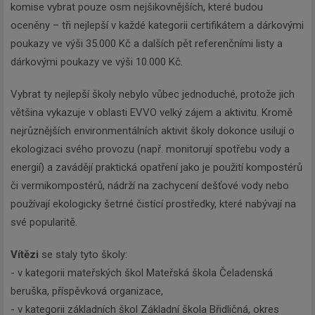
komise vybrat pouze osm nejšikovnějších, které budou
oceněny – tři nejlepší v každé kategorii certifikátem a dárkovými
poukazy ve výši 35.000 Kč a dalších pět referenčními listy a
dárkovými poukazy ve výši 10.000 Kč.
Vybrat ty nejlepší školy nebylo vůbec jednoduché, protože jich
většina vykazuje v oblasti EVVO velký zájem a aktivitu. Kromě
nejrůznějších environmentálních aktivit školy dokonce usilují o
ekologizaci svého provozu (např. monitorují spotřebu vody a
energií) a zavádějí praktická opatření jako je použití kompostérů
či vermikompostérů, nádrží na zachycení dešťové vody nebo
používají ekologicky šetrné čistící prostředky, které nabývají na
své popularitě.
Vítězi
se staly tyto školy:
- v kategorii mateřských škol Mateřská škola Čeladenská
beruška, příspěvková organizace,
- v kategorii základních škol Základní škola Břidličná, okres