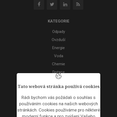
KATEGORIE
Odpady
Ovzduší
Energie
Voda
Chemie
Dotace
Akce
Tato webová stránka používá cookies
TAGS
Rádi bychom vás požádali o souhlas s
používáním cookies na našich webových
ODPADNÍ PLASTY
stránkách. Cookies používáme pro některé
moderní funkce a pro zvýšení Vašeho