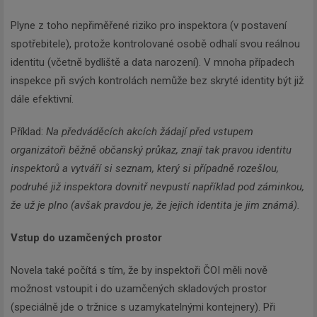
Plyne z toho nepřiměřené riziko pro inspektora (v postavení
spotřebitele), protože kontrolované osobě odhalí svou reálnou
identitu (včetně bydliště a data narození). V mnoha případech
inspekce při svých kontrolách nemůže bez skryté identity být již
dále efektivní.
Příklad:
Na předváděcích akcích žádají před vstupem
organizátoři běžně občanský průkaz, znají tak pravou identitu
inspektorů a vytváří si seznam, který si případně rozešlou,
podruhé již inspektora dovnitř nevpustí například pod záminkou,
že už je plno (avšak pravdou je, že jejich identita je jim známá).
Vstup do uzamčených prostor
Novela také počítá s tím, že by inspektoři ČOI měli nově
možnost vstoupit i do uzamčených skladových prostor
(speciálně jde o tržnice s uzamykatelnými kontejnery). Při