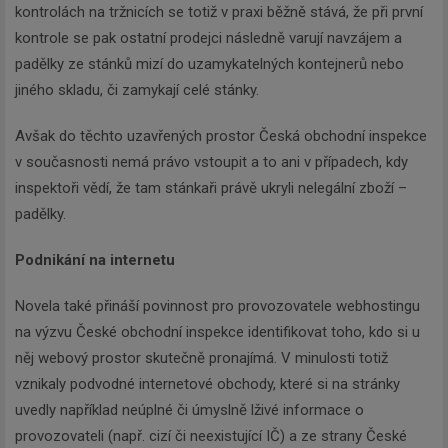
kontrolách na tržnicích se totiž v praxi běžně stává, že při první
kontrole se pak ostatní prodejci následně varují navzájem a
padělky ze stánků mizí do uzamykatelných kontejnerů nebo
jiného skladu, či zamykají celé stánky.
Avšak do těchto uzavřených prostor Česká obchodní inspekce
v současnosti nemá právo vstoupit a to ani v případech, kdy
inspektoři vědí, že tam stánkaři právě ukryli nelegální zboží –
padělky.
Podnikání na internetu
Novela také přináší povinnost pro provozovatele webhostingu
na výzvu České obchodní inspekce identifikovat toho, kdo si u
něj webový prostor skutečně pronajímá. V minulosti totiž
vznikaly podvodné internetové obchody, které si na stránky
uvedly například neúplné či úmyslně lživé informace o
provozovateli (např. cizí či neexistující IČ) a ze strany České