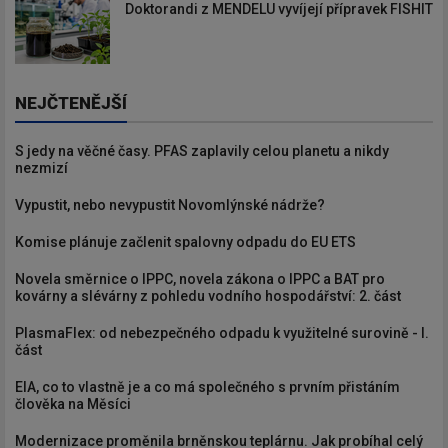
Doktorandi z MENDELU vyvíjejí přípravek FISHIT
NEJČTENĚJŠÍ
S jedy na věčné časy. PFAS zaplavily celou planetu a nikdy
nezmizí
Vypustit, nebo nevypustit Novomlýnské nádrže?
Komise plánuje začlenit spalovny odpadu do EU ETS
Novela směrnice o IPPC, novela zákona o IPPC a BAT pro
kovárny a slévárny z pohledu vodního hospodářství: 2. část
PlasmaFlex: od nebezpečného odpadu k využitelné surovině - I.
část
EIA, co to vlastně je a co má společného s prvním přistáním
člověka na Měsíci
Modernizace proměnila brněnskou teplárnu. Jak probíhal celý