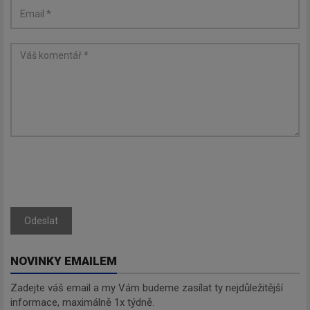
Newsletter
Odeslat
Zadejte váš email a my Vám
budeme zasílat ty nejdůležitější
NOVINKY EMAILEM
informace, maximálně 1x týdně.
Zadejte váš email a my Vám budeme zasílat ty nejdůležitější
informace, maximálně 1x týdně.