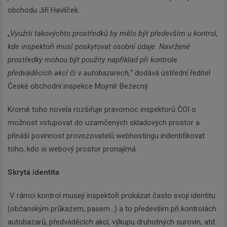
obchodu Jiří Havlíček.
„
Využití takovýchto prostředků by mělo být především u kontrol,
kde inspektoři musí poskytovat osobní údaje. Navržené
prostředky mohou být použity například při kontrole
předváděcích akcí či v autobazarech,
“ dodává ústřední ředitel
České obchodní inspekce Mojmír Bezecný.
Kromě toho novela rozšiřuje pravomoc inspektorů ČOI o
možnost vstupovat do uzamčených skladových prostor a
přináší povinnost provozovatelů webhostingu indentifikovat
toho, kdo si webový prostor pronajímá.
Skrytá identita
V rámci kontrol musejí inspektoři prokázat často svoji identitu
(občanským průkazem, pasem…) a to především při kontrolách
autobazarů, předváděcích akcí, výkupu druhotných surovin, atd.