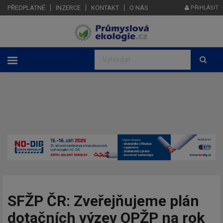
PŘEDPLATNÉ
INZERCE
KONTAKT
O NÁS
PŘIHLÁSIT
SFŽP ČR: Zveřejňujeme plán
dotačních výzev OPŽP na rok