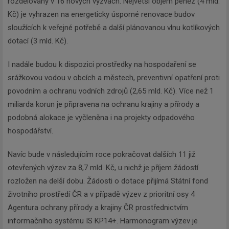
rozdělovány v 16 nových výzvách. Největší objem peněz (4 mld.
Kč) je vyhrazen na energeticky úsporné renovace budov
sloužících k veřejné potřebě a další plánovanou vlnu kotlíkových
dotací (3 mld. Kč).
I nadále budou k dispozici prostředky na hospodaření se
srážkovou vodou v obcích a městech, preventivní opatření proti
povodním a ochranu vodních zdrojů (2,65 mld. Kč). Více než 1
miliarda korun je připravena na ochranu krajiny a přírody a
podobná alokace je vyčleněna i na projekty odpadového
hospodářství.
Navíc bude v následujícím roce pokračovat dalších 11 již
otevřených výzev za 8,7 mld. Kč, u nichž je příjem žádostí
rozložen na delší dobu. Žádosti o dotace přijímá Státní fond
životního prostředí ČR a v případě výzev z prioritní osy 4
Agentura ochrany přírody a krajiny ČR prostřednictvím
informačního systému IS KP14+. Harmonogram výzev je