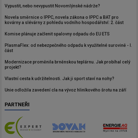
Vypustit, nebo nevypustit Novomlýnské nádrže?
Novela směrnice o IPPC, novela zákona o IPPC a BAT pro
kovárny a slévárny z pohledu vodního hospodářství: 2. část
Komise plánuje začlenit spalovny odpadu do EU ETS
PlasmaFlex: od nebezpečného odpadu k využitelné surovině - I.
část
Modernizace proměnila brněnskou teplárnu. Jak probíhal celý
projekt?
Vlastní cesta k udržitelnosti. Jak ji sport staví na nohy?
Unie odložila zavedení cla na vývoz hliníkového šrotu na září
PARTNEŘI