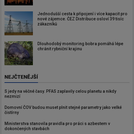
Jednodušší cesta k připojení i více kapacit pro
nové zájemce. ČEZ Distribuce osloví 39 tisíc
zákazníků
Dlouhodobý monitoring bobra pomáhá lépe
chránit rybniční krajinu
NEJČTENĚJŠÍ
S jedy na věčné časy. PFAS zaplavily celou planetu a nikdy
nezmizí
Domovní ČOV budou muset plnit stejné parametry jako velké
čistírny
Ministerstva stanovila pravidla pro práci s azbestem v
dokončených stavbách